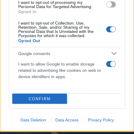
I want to opt-out of processing my
Ο διάσημος οίκος μόδας συνεργάζεται με τη NASA για να
Personal Data for Targeted Advertising.
δημιουργήσει τις στολές που θα φορέσουν οι αστροναύτες της
Opted In
αποστολής «Άρτεμις ΙΙΙ».
I want to opt-out of Collection, Use,
Συντακτική
Retention, Sale, and/or Sharing of my
16.10.2024 12:16
Personal Data that Is Unrelated with the
Ομάδα
Purposes for which it was collected.
Flash.gr
Opted Out
Google consents
I want to allow Google to enable storage
related to advertising like cookies on web or
device identifiers in apps.
CONFIRM
Data Deletion
Data Access
Privacy Policy