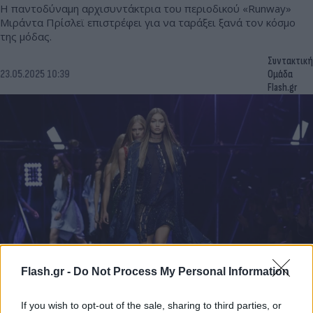
Η παντοδύναμη αρχισυντάκτρια του περιοδικού «Runway»
Μιράντα Πρίσλεϊ επιστρέφει για να ταράξει ξανά τον κόσμο
της μόδας.
Συντακτική
23.05.2025 10:39
Ομάδα
Flash.gr
Flash.gr -
Do Not Process My Personal Information
«Κούρεμα» στην εξαγορά της Versace από τη
Prada έφεραν οι δασμοί Τραμπ - Στα 200 εκατ.
If you wish to opt-out of the sale, sharing to third parties, or