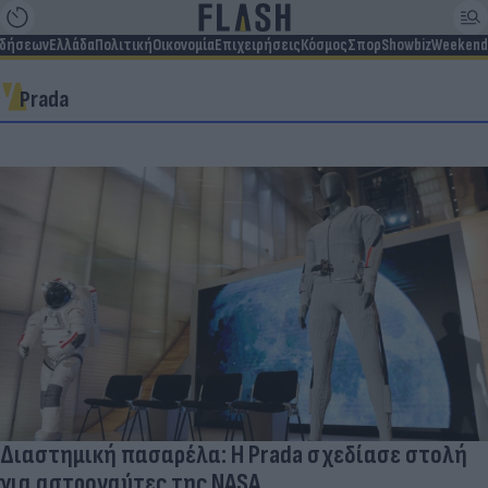
ιδήσεων
Ελλάδα
Πολιτική
Οικονομία
Επιχειρήσεις
Κόσμος
Σπορ
Showbiz
Weekend
Prada
Διαστημική πασαρέλα: Η Prada σχεδίασε στολή
για αστροναύτες της NASA