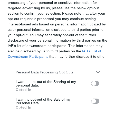
το... τίμημα
processing of your personal or sensitive information for
targeted advertising by us, please use the below opt-out
Οι δυο πλευρές αναμένεται να ανακοινώσουν την
section to confirm your selection. Please note that after your
οριστικοποίηση της συμφωνίας την Πέμπτη (10/4).
opt-out request is processed you may continue seeing
Συντακτική
interest-based ads based on personal information utilized by
09.04.2025 20:28
Ομάδα
us or personal information disclosed to third parties prior to
Flash.gr
your opt-out. You may separately opt-out of the further
disclosure of your personal information by third parties on the
IAB’s list of downstream participants. This information may
also be disclosed by us to third parties on the
IAB’s List of
Downstream Participants
that may further disclose it to other
third parties.
Please note that this website/app uses one or more Google
Personal Data Processing Opt Outs
services and may gather and store information including but
not limited to your visit or usage behaviour. You may click to
I want to opt-out of the Sharing of my
personal data.
grant or deny consent to Google and its third-party tags to
Opted In
use your data for below specified purposes in below Google
consent section.
I want to opt-out of the Sale of my
Διαστημικές στολές made by Prada - Δείτε τις
Personal Data.
Opted In
στολές για την προσελήνωση του 2026