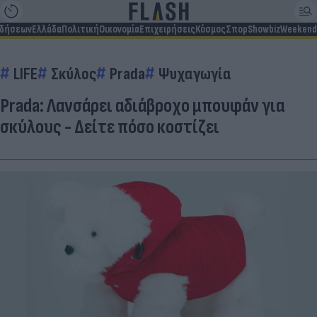
ιδήσεων
Ελλάδα
Πολιτική
Οικονομία
Επιχειρήσεις
Κόσμος
Σπορ
Showbiz
Weekend
LIFE
Σκύλος
Prada
Ψυχαγωγία
Prada: Λανσάρει αδιάβροχο μπουφάν για
σκύλους - Δείτε πόσο κοστίζει