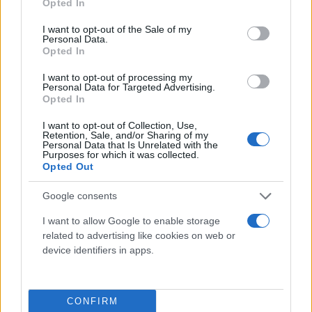
Opted In
use your data for below specified purposes in below Google
consent section.
I want to opt-out of the Sale of my
Personal Data.
Opted In
I want to opt-out of processing my
Personal Data for Targeted Advertising.
Opted In
I want to opt-out of Collection, Use,
Retention, Sale, and/or Sharing of my
Personal Data that Is Unrelated with the
Διαθέτει κουκούλα για την προστασία των αυτιών
Purposes for which it was collected.
Opted Out
και του προσώπου ενός κουταβιού από τη βροχή
και τον αέρα και μοιάζει αρκετά με ένα μπουφάν
Google consents
αξίας 3.150 δολαρίων, φτιαγμένο για ανθρώπους,
I want to allow Google to enable storage
πράγμα που σημαίνει ότι θα μπορείτε να
related to advertising like cookies on web or
ταιριάξετε με το σκυλάκι σας τα στιλάτα σας look.
device identifiers in apps.
Το αδιάβροχο μπουφάν για κατοικίδια διατίθεται
CONFIRM
σε μαύρο, λευκό και κόκκινο χρώμα.