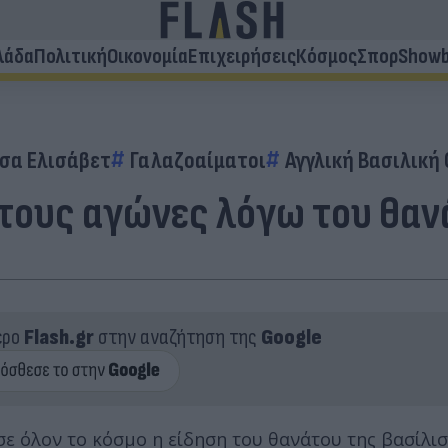
λάδα
Πολιτική
Οικονομία
Επιχειρήσεις
Κόσμος
Σπορ
Showb
σα Ελισάβετ
Γαλαζοαίματοι
Αγγλική Βασιλική 
στους αγώνες λόγω του θαν
ερο
Flash.gr
στην αναζήτηση της
Google
 σε όλον το κόσμο η είδηση του θανάτου της βασίλι