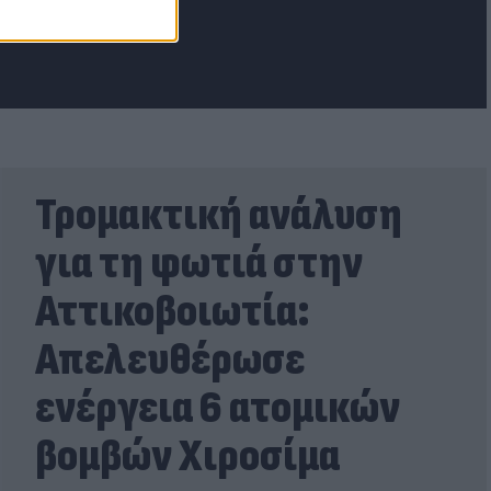
Τρομακτική ανάλυση
για τη φωτιά στην
Αττικοβοιωτία:
Απελευθέρωσε
ενέργεια 6 ατομικών
βομβών Χιροσίμα