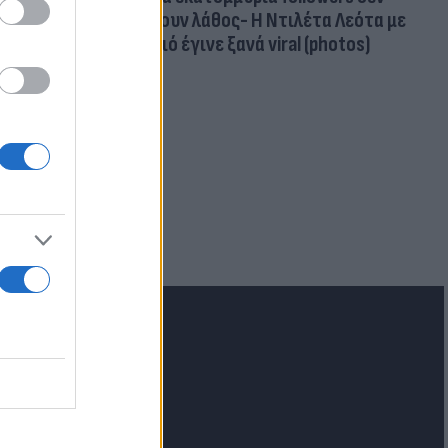
κάνουν λάθος- Η Ντιλέτα Λεότα με
μαγιό έγινε ξανά viral (photos)
 Αιγαίο:
με
lash.gr