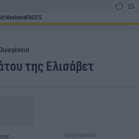
iz
Weekend
FACES
Οικογένεια
άτου της Ελισάβετ
σσας