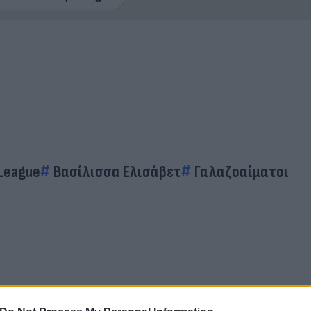
 League
Βασίλισσα Ελισάβετ
Γαλαζοαίματοι