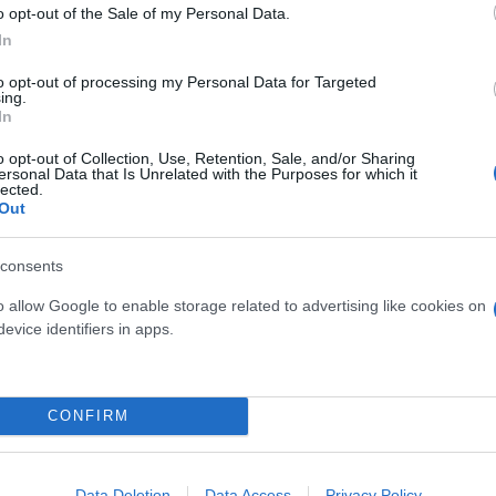
o opt-out of the Sale of my Personal Data.
 ο κίνδυνος σοβαρής
In
ς κάκωσης
to opt-out of processing my Personal Data for Targeted
ing.
In
o opt-out of Collection, Use, Retention, Sale, and/or Sharing
ersonal Data that Is Unrelated with the Purposes for which it
lected.
Τουρκικές προκλήσεις στο
Out
Παραβιάσεις και εμπλοκή 
οπλισμένα F16
consents
o allow Google to enable storage related to advertising like cookies on
evice identifiers in apps.
 μην μένεις στο σκοτάδι... ακολούθησε το F
CONFIRM
Data Deletion
Data Access
Privacy Policy