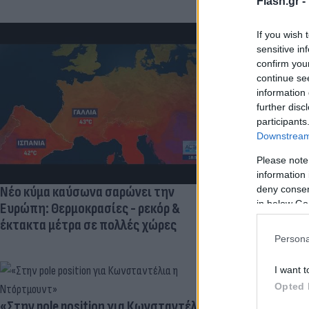
Flash.gr -
If you wish 
sensitive in
confirm you
continue se
Πανζουρλισμ
information 
Σαλάχ - Χιλι
further disc
της Τραμπζον
participants
Downstream 
Please note
information 
Νέο κύμα καύσωνα σαρώνει την
deny consent
in below Go
Ευρώπη: Θερμοκρασίες - ρεκόρ &
έκτακτα μέτρα σε πολλές χώρες
Persona
I want t
Opted 
«Στην pole position για Κωνσταντέλια
Ηλεκτρικά πα