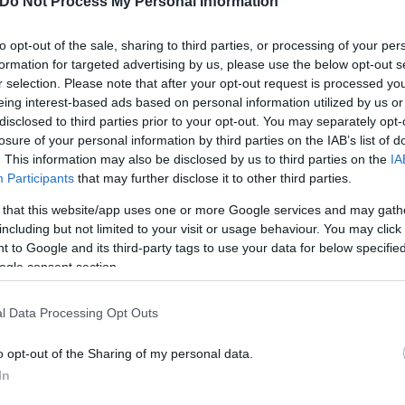
Do Not Process My Personal Information
to opt-out of the sale, sharing to third parties, or processing of your per
formation for targeted advertising by us, please use the below opt-out s
r selection. Please note that after your opt-out request is processed y
eing interest-based ads based on personal information utilized by us or
ός στην παρουσίαση του
Και οι μαϊμούδες έχουν κατ
disclosed to third parties prior to your opt-out. You may separately opt-
άδες κόσμου στο γήπεδο
επιστήμονες ρίχνουν φως
losure of your personal information by third parties on the IAB’s list of
σπόρ (video)
"φιλίες" μεταξύ διαφορε
. This information may also be disclosed by us to third parties on the
IA
Participants
that may further disclose it to other third parties.
 that this website/app uses one or more Google services and may gath
including but not limited to your visit or usage behaviour. You may click 
 to Google and its third-party tags to use your data for below specifi
ogle consent section.
l Data Processing Opt Outs
o opt-out of the Sharing of my personal data.
In
τίνια: 3,5 φορές