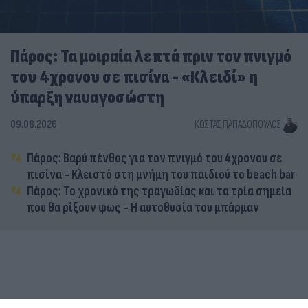
Πάρος: Τα μοιραία λεπτά πριν τον πνιγμό
του 4χρονου σε πισίνα - «Κλειδί» η
ύπαρξη ναυαγοσώστη
09.08.2026
ΚΏΣΤΑΣ ΠΑΠΑΔΌΠΟΥΛΟΣ
Πάρος: Βαρύ πένθος για τον πνιγμό του 4χρονου σε
πισίνα - Κλειστό στη μνήμη του παιδιού το beach bar
Πάρος: Το χρονικό της τραγωδίας και τα τρία σημεία
που θα ρίξουν φως - Η αυτοθυσία του μπάρμαν