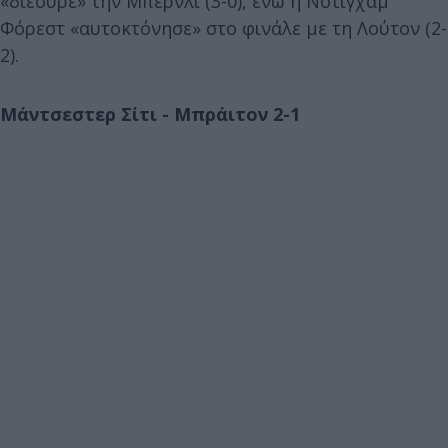
«διέσυρε» την Μπέρνλι (3-0), ενώ η Νότιγχαμ
Φόρεστ «αυτοκτόνησε» στο φινάλε με τη Λούτον (2-
2).
Μάντσεστερ Σίτι - Μπράιτον 2-1