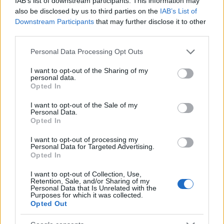
IAB’s list of downstream participants. This information may
also be disclosed by us to third parties on the
IAB’s List of
Downstream Participants
that may further disclose it to other
third parties.
Αποθέωθηκε από τον κόσμο ο Σάντρο Τονάλι, ως
ένδειξη στήριξης για τις κατηγορίες περί
Please note that this website/app uses one or more Google
Personal Data Processing Opt Outs
services and may gather and store information including but
παράνομου στοιχηματισμού που έχει δεχθεί.
not limited to your visit or usage behaviour. You may click to
I want to opt-out of the Sharing of my
personal data.
grant or deny consent to Google and its third-party tags to
Opted In
use your data for below specified purposes in below Google
consent section.
I want to opt-out of the Sale of my
Personal Data.
Opted In
I want to opt-out of processing my
Personal Data for Targeted Advertising.
Opted In
I want to opt-out of Collection, Use,
Retention, Sale, and/or Sharing of my
Personal Data that Is Unrelated with the
Purposes for which it was collected.
Opted Out