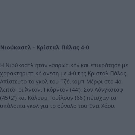
Νιούκαστλ - Κρίσταλ Πάλας 4-0
Η Νιούκαστλ ήταν «σαρωτική» και επικράτησε με
χαρακτηριστική άνεση με 4-0 της Κρίσταλ Πάλας.
Απίστευτο το γκολ του Τζέικομπ Μέρφι στο 4ο
λεπτό, οι Άντονι Γκόρντον (44'), Σον Λόνγκσταφ
(45+2') και Κάλουμ Γουίλσον (66') πέτυχαν τα
υπόλοιπα γκολ για το σύνολο του Έντι Χάου.