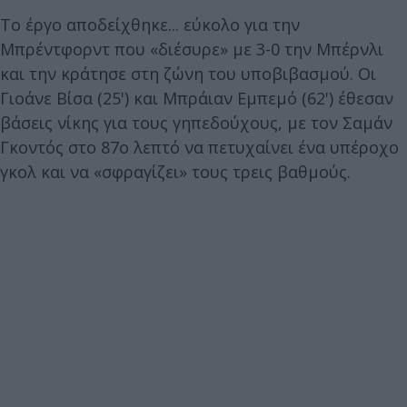
Το έργο αποδείχθηκε... εύκολο για την
Μπρέντφορντ που «διέσυρε» με 3-0 την Μπέρνλι
και την κράτησε στη ζώνη του υποβιβασμού. Οι
Γιοάνε Βίσα (25') και Μπράιαν Εμπεμό (62') έθεσαν
βάσεις νίκης για τους γηπεδούχους, με τον Σαμάν
Γκοντός στο 87ο λεπτό να πετυχαίνει ένα υπέροχο
γκολ και να «σφραγίζει» τους τρεις βαθμούς.