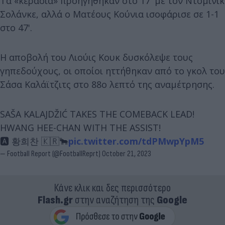
Τα «κεράσια» προηγήθηκαν στο 17' με τον Ντόμινικ
Σολάνκε, αλλά ο Ματέους Κούνια ισοφάρισε σε 1-1
στο 47'.
Η αποβολή του Λιούις Κουκ δυσκόλεψε τους
γηπεδούχους, οι οποίοι ηττήθηκαν από το γκολ του
Σάσα Καλάϊτζιτς στο 88ο λεπτό της αναμέτρησης.
SAŠA KALAJDŽIĆ TAKES THE COMEBACK LEAD!
HWANG HEE-CHAN WITH THE ASSIST!
🅰️ 황희찬 🇰🇷🐂
pic.twitter.com/tdPMwpYpM5
— Football Report (@FootballReprt)
October 21, 2023
Κάνε κλικ και δες περισσότερο
Flash.gr
στην αναζήτηση της
Google