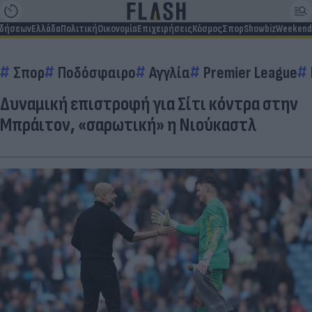
ιδήσεων
Ελλάδα
Πολιτική
Οικονομία
Επιχειρήσεις
Κόσμος
Σπορ
Showbiz
Weekend
Σπορ
Ποδόσφαιρο
Αγγλία
Premier League
Δυναμική επιστροφή για Σίτι κόντρα στην
Μπράιτον, «σαρωτική» η Νιούκαστλ