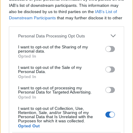
IAB’s list of downstream participants. This information may
also be disclosed by us to third parties on the
IAB’s List of
Downstream Participants
that may further disclose it to other
third parties.
Please note that this website/app uses one or more Google
Personal Data Processing Opt Outs
services and may gather and store information including but
not limited to your visit or usage behaviour. You may click to
I want to opt-out of the Sharing of my
personal data.
grant or deny consent to Google and its third-party tags to
Opted In
use your data for below specified purposes in below Google
consent section.
I want to opt-out of the Sale of my
Personal Data.
Opted In
I want to opt-out of processing my
Personal Data for Targeted Advertising.
Opted In
I want to opt-out of Collection, Use,
Retention, Sale, and/or Sharing of my
Personal Data that Is Unrelated with the
Purposes for which it was collected.
Opted Out