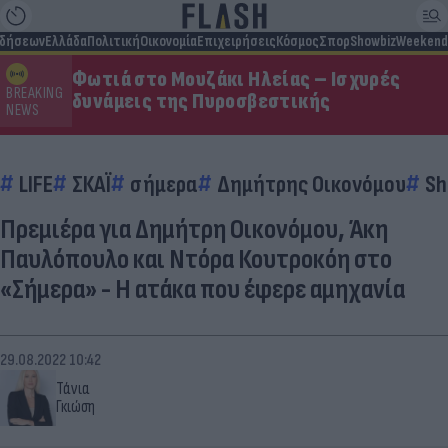
ιδήσεων
Ελλάδα
Πολιτική
Οικονομία
Επιχειρήσεις
Κόσμος
Σπορ
Showbiz
Weekend
Φωτιά στο Μουζάκι Ηλείας – Ισχυρές
BREAKING
δυνάμεις της Πυροσβεστικής
NEWS
LIFE
ΣΚΑΪ
σήμερα
Δημήτρης Οικονόμου
Sh
Πρεμιέρα για Δημήτρη Οικονόμου, Άκη
Παυλόπουλο και Ντόρα Κουτροκόη στο
«Σήμερα» - Η ατάκα που έφερε αμηχανία
29.08.2022 10:42
Τάνια
Γκιώση