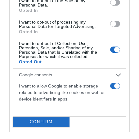
I want to opt-out of the Sale of my
Personal Data.
Opted In
I want to opt-out of processing my
Personal Data for Targeted Advertising.
Opted In
I want to opt-out of Collection, Use,
Retention, Sale, and/or Sharing of my
Personal Data that Is Unrelated with the
Purposes for which it was collected.
Ντόρα Κουτροκόη για Οικονόμου – Παυλόπουλο:
Opted Out
«Δεν είχα κανένα απολύτως νέο τους»
Google consents
Μαρία
05.12.2022 10:53
I want to allow Google to enable storage
Ευσταθίου
related to advertising like cookies on web or
device identifiers in apps.
CONFIRM