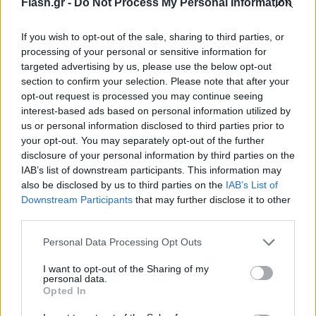
Flash.gr -
Do Not Process My Personal Information
If you wish to opt-out of the sale, sharing to third parties, or
processing of your personal or sensitive information for
targeted advertising by us, please use the below opt-out
section to confirm your selection. Please note that after your
opt-out request is processed you may continue seeing
interest-based ads based on personal information utilized by
us or personal information disclosed to third parties prior to
your opt-out. You may separately opt-out of the further
disclosure of your personal information by third parties on the
IAB’s list of downstream participants. This information may
also be disclosed by us to third parties on the
IAB’s List of
Μητσοτάκης - Οικονόμου: Αποκαλύπτεται ο
Downstream Participants
that may further disclose it to other
εκλεκτός του πρωθυπουργού για τη θέση του
third parties.
εκπροσώπου Τύπου της ΝΔ
Please note that this website/app uses one or more Google
Personal Data Processing Opt Outs
Εύη
services and may gather and store information including but
30.12.2022 20:57
Κούρτη
not limited to your visit or usage behaviour. You may click to
I want to opt-out of the Sharing of my
personal data.
grant or deny consent to Google and its third-party tags to
Opted In
use your data for below specified purposes in below Google
consent section.