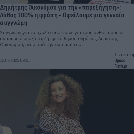
Δημήτρης Οικονόμου για την «παρεξήγηση»:
Λάθος 100% η φράση - Οφείλουμε μια γενναία
συγγνώμη
Συγγνώμη για το σχόλιο που έκανε για τους ανθρώπους σε
αναπηρικά αμαξίδια, ζήτησε ο δημοσιογράφος Δημήτρης
Οικονόμου, μέσα από την εκπομπή του.
Συντακτική
12.03.2025 09:51
Ομάδα
Flash.gr