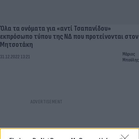
Όλα τα ονόματα για «αντί Τσαπανίδου»
εκπρόσωπο τύπου της ΝΔ που προτείνονται στον
Μητσοτάκη
Μάριος
31.12.2022 13:21
Μπούλης