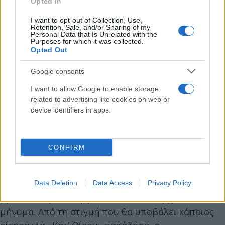
Opted In
τότε μπορεί να καλέσει το τηλεφωνικό κέντρο του
ΕΟΠΥΥ (2108110500) και το νέο τηλεφωνικό κέντρο
I want to opt-out of Collection, Use,
Retention, Sale, and/or Sharing of my
Call Center στο 18181 και με τη βοήθεια των
Personal Data that Is Unrelated with the
Purposes for which it was collected.
ανθρώπων του Οργανισμού να κάνει ηλεκτρονικά
Opted Out
την αίτησή του δίνοντας το ΑΦΜ και το ΑΜΚΑ για
Google consents
επιβεβαίωση.
I want to allow Google to enable storage
related to advertising like cookies on web or
Τα στοιχεία επιβεβαιώνονται αυτόματα στο
device identifiers in apps.
σύστημα και έτσι με τη βοήθεια των υπαλλήλων
μπορείτε να κάνετε το αίτημά σας χωρίς να
χρειάζεται να έχετε πρόσβαση οι ίδιοι.
CONFIRM
Ο ασθενής έχει τη δυνατότητα ιχνηλασιμότητας
και πρόσβασης σε όλες τις φάσεις για το πού
Data Deletion
Data Access
Privacy Policy
βρίσκεται η συνταγή του και θα του έρχεται
μήνυμα. Από τη στιγμή που θα υποβάλει κάποιος