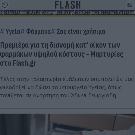
ιδήσεων
Ελλάδα
Πολιτική
Οικονομία
Επιχειρήσεις
Κόσμος
Σπορ
Showbiz
Weekend
Υγεία
Φάρμακα
Σας είναι χρήσιμα
Πρεμιέρα για τη διανομή κατ' οίκον των
φαρμάκων υψηλού κόστους - Μαρτυρίες
στο Flash.gr
Τέλος στην ταλαιπωρία ευάλωτων συμπολιτών μας
φιλοδοξεί να δώσει το υπουργείο Υγείας, όπως
τονίζεται σε ανάρτηση του Άδωνι Γεωργιάδη.