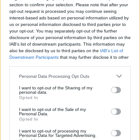
#tiktokgreece
#fyp
#fypgreece
#greektiktoker
#greektiktok
#ΕΟΠΥΥ
section to confirm your selection. Please note that after your
#φαρμακεία
#EOPYY
♬ πρωτότυπος ήχος - Flash.gr
opt-out request is processed you may continue seeing
interest-based ads based on personal information utilized by
us or personal information disclosed to third parties prior to
Η διαδικασία
your opt-out. You may separately opt-out of the further
disclosure of your personal information by third parties on the
Μπαίνετε στην ιστοσελίδα του ΕΟΠΥΥ, όπου εκεί
IAB’s list of downstream participants. This information may
also be disclosed by us to third parties on the
IAB’s List of
επιλέγετε την παραλαβή φαρμάκων υψηλού
Downstream Participants
that may further disclose it to other
κόστους. Αυτό που χρειάζεται είναι να διαθέτετε το
third parties.
ΑΜΚΑ και το ΑΦΜ σας.
Please note that this website/app uses one or more Google
Personal Data Processing Opt Outs
services and may gather and store information including but
Στη συνέχεια, βήμα-βήμα πιστοποιείτε το
not limited to your visit or usage behaviour. You may click to
I want to opt-out of the Sharing of my
personal data.
τηλέφωνό σας, κινητό ή σταθερό, το email σας και
grant or deny consent to Google and its third-party tags to
Opted In
use your data for below specified purposes in below Google
κυρίως τη διεύθυνση και πληκτρολογείτε τον
consent section.
I want to opt-out of the Sale of my
αριθμό της συνταγής την οποία θέλετε να
Personal Data.
παραλάβετε «Κατ’ Οίκον».
Opted In
I want to opt-out of processing my
Personal Data for Targeted Advertising.
Αν κάποιος δεν μπορεί να μπει στην πλατφόρμα