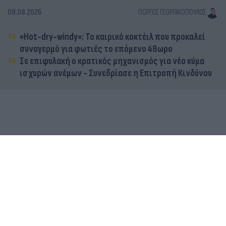
09.08.2026
ΓΙΏΡΓΟΣ ΓΕΩΡΓΑΚΌΠΟΥΛΟΣ
«Hot-dry-windy»: Το καιρικό κοκτέιλ που προκαλεί
συναγερμό για φωτιές το επόμενο 48ωρο
Σε επιφυλακή ο κρατικός μηχανισμός για νέο κύμα
ισχυρών ανέμων - Συνεδρίασε η Επιτροπή Κινδύνου