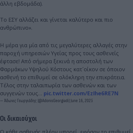
άλλη εβδομάδα).
Το ΕΣΥ αλλάζει και γίνεται καλύτερο και πιο
ανθρώπινο».
Η μέρα για μία από τις μεγαλύτερες αλλαγές στην
παροχή υπηρεσιών Υγείας προς τους ασθενείς
έφτασε! Από σήμερα ξεκινά η αποστολή των
Φαρμάκων Υψηλού Κόστους κατ´οίκον σε όποιον
ασθενή το επιθυμεί σε ολόκληρη την επικράτεια.
Τέλος στην ταλαιπωρία των ασθενών και των
συγγενών τους…
pic.twitter.com/EzIhe6RE7N
— Άδωνις Γεωργιάδης (@AdonisGeorgiadi)
June 16, 2025
Οι δικαιούχοι
O κάθε ασθενής πλέον μπορεί, εφόσον το επιθυμεί,