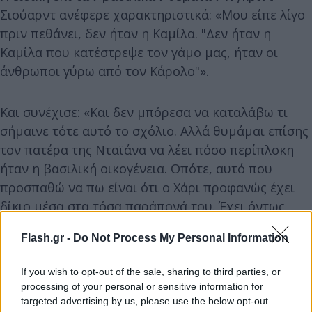
Σιούαρντ ανέφερε χαρακτηριστικά: «Μου είπε λίγο
πριν πεθάνει, δεν ήταν η Καμίλα. "Δεν ήταν η
Καμίλα που κατέστρεψε τον γάμο μας, ήταν οι
άνθρωποι γύρω από τον Κάρολο"».
Και συνέχισε: «Και δεν μπόρεσα να καταλάβω τι
σήμαινε τότε αυτό το σχόλιο. Αλλά θυμάμαι επίσης
τον πατέρα της Νταϊάνα να λέει πόσο περίπλοκη
ήταν η βασιλική οικογένεια. Οπότε, αυτό που
προσπαθώ να πω είναι ότι ο Χάρι προφανώς έχει
δίκιο μέσα στα τόσα παράπονά του. Έχει όντως
κάποια βάσιμα επιχειρήματα».
Flash.gr -
Do Not Process My Personal Information
If you wish to opt-out of the sale, sharing to third parties, or
processing of your personal or sensitive information for
targeted advertising by us, please use the below opt-out