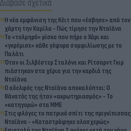
Διάβασε σχετικά
Η νέα εμφάνιση της Κέιτ που «έσβησε» από τον
χάρτη την Καμίλα - Πώς τίμησε την Νταϊάνα
Το «τολμηρό» ρίσκο που πήρε o Χάρι και
«γκρέμισε» κάθε γέφυρα συμφιλίωσης με το
Παλάτι
Όταν οι Σιλβέστερ Σταλόνε και Ρίτσαρντ Γκιρ
πιάστηκαν στα χέρια για την καρδιά της
Νταϊάνα
Ο αδελφός της Νταϊάνα αποκαλύπτει: Ο
θάνατός της ήταν «ακρωτηριασμός» - Το
«κατηγορώ» στα ΜΜΕ
Στις φλόγες το πατρικό σπίτι της πριγκίπισσας
Νταϊάνα - «Καταστράφηκε ολοσχερώς»
Επιστολή της Νταϊάνα 2 ημέρες μετά τον γάμο