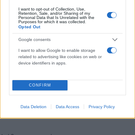
I want to opt-out of Collection, Use,
Retention, Sale, and/or Sharing of my
Personal Data that Is Unrelated with the
Purposes for which it was collected.
Opted Out
Η Ίνγκριντ Σιούαρντ παραδέχτηκε ότι δεν μπόρεσε
Google consents
ποτέ να κατανοήσει πλήρως το νόημα αυτού του
I want to allow Google to enable storage
σχολίου. Ωστόσο, θυμήθηκε επίσης τα λόγια του
related to advertising like cookies on web or
πατέρα της Νταϊάνα για την πολυπλοκότητα του
device identifiers in apps.
βασιλικού περιβάλλοντος.
CONFIRM
Κάνε κλικ και δες περισσότερο
Flash.gr
στην αναζήτηση της
Google
Data Deletion
Data Access
Privacy Policy