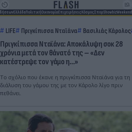
ιδήσεων
Ελλάδα
Πολιτική
Οικονομία
Επιχειρήσεις
Κόσμος
Σπορ
Showbiz
Weekend
LIFE
Πριγκίπισσα Νταϊάνα
Βασιλιάς Κάρολος
Πριγκίπισσα Νταϊάνα: Αποκάλυψη σοκ 28
χρόνια μετά τον θάνατό της – «Δεν
κατέστρεψε τον γάμο η...»
Το σχόλιο που έκανε η πριγκίπισσα Νταϊάνα για τη
διάλυση του γάμου της με τον Κάρολο λίγο πριν
πεθάνει.