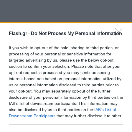
Flash.gr -
Do Not Process My Personal Information
Συγκεκριμένα, οι αμαξοστοιχίες του Προαστιακού
θα τερματίζουν και θα εκκινούν στον σταθμό
If you wish to opt-out of the sale, sharing to third parties, or
Κορωπί αντί του σταθμού του Αεροδρομίου κατά
processing of your personal or sensitive information for
τις παρακάτω ώρες:
targeted advertising by us, please use the below opt-out
section to confirm your selection. Please note that after your
opt-out request is processed you may continue seeing
Δευτέρα 21 Αυγούστου μεταξύ 16:50 – 17:10
interest-based ads based on personal information utilized by
us or personal information disclosed to third parties prior to
your opt-out. You may separately opt-out of the further
disclosure of your personal information by third parties on the
IAB’s list of downstream participants. This information may
also be disclosed by us to third parties on the
IAB’s List of
Downstream Participants
that may further disclose it to other
third parties.