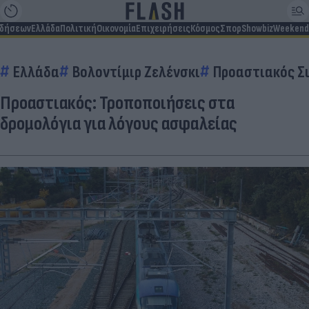
ιδήσεων
Ελλάδα
Πολιτική
Οικονομία
Επιχειρήσεις
Κόσμος
Σπορ
Showbiz
Weekend
Ελλάδα
Βολοντίμιρ Ζελένσκι
Προαστιακός Σ
Προαστιακός: Τροποποιήσεις στα
δρομολόγια για λόγους ασφαλείας