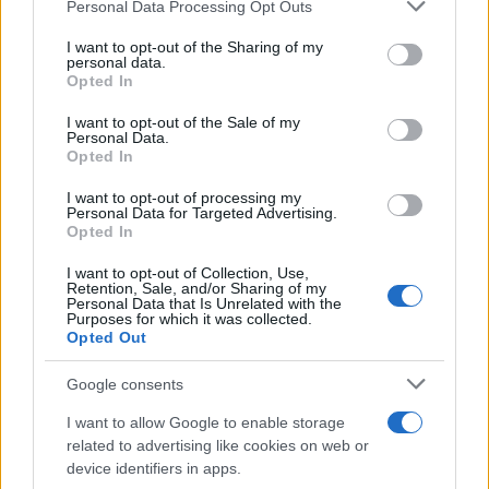
Please note that this website/app uses one or more Google
Personal Data Processing Opt Outs
services and may gather and store information including but
not limited to your visit or usage behaviour. You may click to
I want to opt-out of the Sharing of my
personal data.
grant or deny consent to Google and its third-party tags to
Opted In
use your data for below specified purposes in below Google
consent section.
I want to opt-out of the Sale of my
Personal Data.
Opted In
I want to opt-out of processing my
Personal Data for Targeted Advertising.
Opted In
I want to opt-out of Collection, Use,
Retention, Sale, and/or Sharing of my
Personal Data that Is Unrelated with the
Purposes for which it was collected.
Opted Out
Google consents
I want to allow Google to enable storage
related to advertising like cookies on web or
device identifiers in apps.