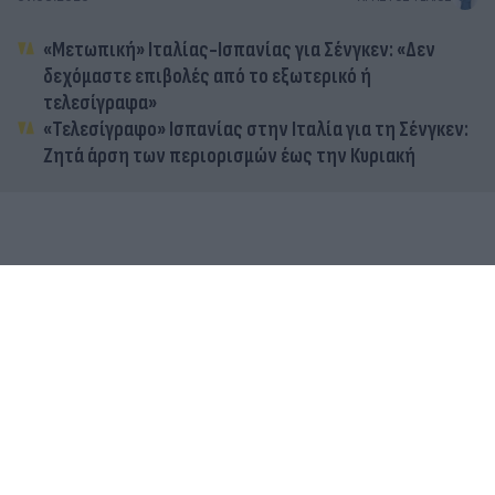
«Μετωπική» Ιταλίας-Ισπανίας για Σένγκεν: «Δεν
δεχόμαστε επιβολές από το εξωτερικό ή
τελεσίγραφα»
«Τελεσίγραφο» Ισπανίας στην Ιταλία για τη Σένγκεν:
Ζητά άρση των περιορισμών έως την Κυριακή