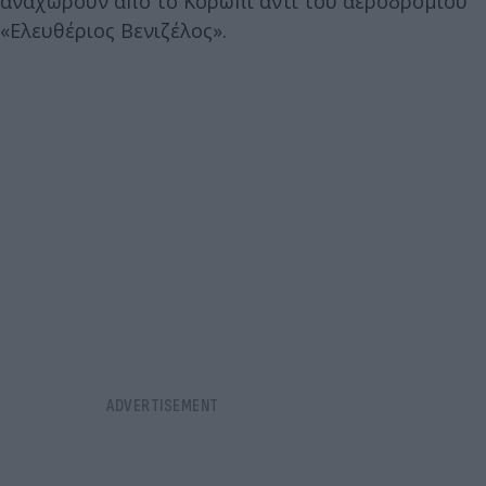
αναχωρούν από το Κορωπί αντί του αεροδρομίου
«Ελευθέριος Βενιζέλος».