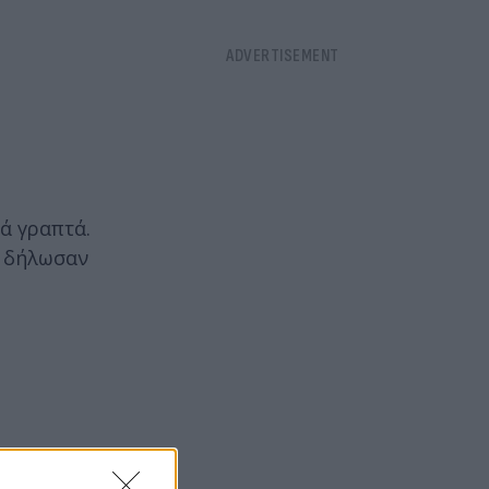
ά γραπτά.
ς δήλωσαν