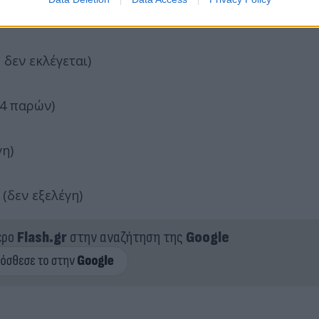
δεν εκλέγεται)
44 παρών)
γη)
(δεν εξελέγη)
ερο
Flash.gr
στην αναζήτηση της
Google