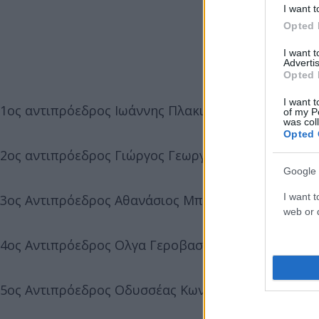
I want t
Opted 
I want 
Advertis
Opted 
I want t
1ος αντιπρόεδρος Ιωάννης Πλακιωτάκης εξελέγη με
of my P
was col
Opted 
2ος αντιπρόεδρος Γιώργος Γεωργαντάς με 269 ψήφ
Google 
I want t
3ος Αντιπρόεδρος Αθανάσιος Μπούρος με 269 (30 
web or d
4ος Αντιπρόεδρος Ολγα Γεροβασίλη με 269 (30 παρ
5ος Αντιπρόεδρος Οδυσσέας Κωνσταντινόπουλος με