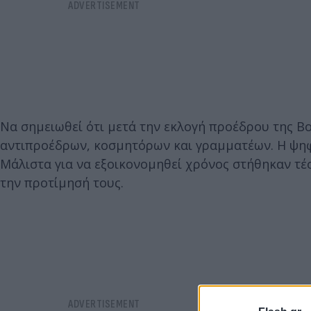
Να σημειωθεί ότι μετά την εκλογή προέδρου της Β
αντιπροέδρων, κοσμητόρων και γραμματέων. Η ψηφ
Μάλιστα για να εξοικονομηθεί χρόνος στήθηκαν τέ
την προτίμησή τους.