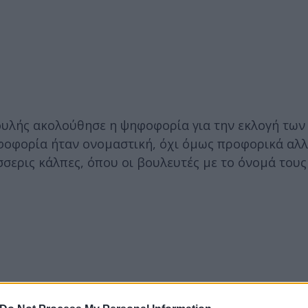
ουλής ακολούθησε η ψηφοφορία για την εκλογή των
οφορία ήταν ονομαστική, όχι όμως προφορικά αλλ
σσερις κάλπες, όπου οι βουλευτές με το όνομά του