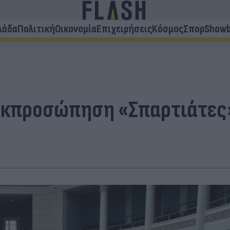
λάδα
Πολιτική
Οικονομία
Επιχειρήσεις
Κόσμος
Σπορ
Showb
εκπροσώπηση «Σπαρτιάτες»