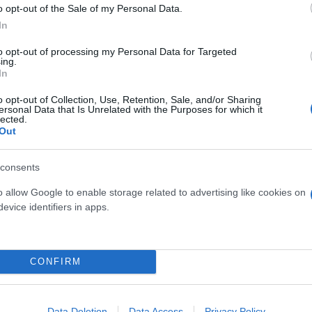
o opt-out of the Sale of my Personal Data.
In
to opt-out of processing my Personal Data for Targeted
ing.
In
o opt-out of Collection, Use, Retention, Sale, and/or Sharing
 269 ψήφους (30 παρών)
ersonal Data that Is Unrelated with the Purposes for which it
lected.
Out
ους (30 παρών)
consents
o allow Google to enable storage related to advertising like cookies on
παρών)
evice identifiers in apps.
ών)
CONFIRM
 270 (30 παρών)
Data Deletion
Data Access
Privacy Policy