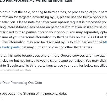
Do Not Process My Personal Information
to opt-out of the sale, sharing to third parties, or processing of your per
formation for targeted advertising by us, please use the below opt-out s
r selection. Please note that after your opt-out request is processed y
eing interest-based ads based on personal information utilized by us or
disclosed to third parties prior to your opt-out. You may separately opt-
losure of your personal information by third parties on the IAB’s list of
ς από τη ΝΔ και ένας από ΣΥΡΙΖΑ, ΠΑΣΟΚ, ΚΚΕ και Ελ
. This information may also be disclosed by us to third parties on the
IA
Σπαρτιάτες, τη Νίκη και την Πλεύση Ελευθερίας.
Participants
that may further disclose it to other third parties.
 that this website/app uses one or more Google services and may gath
ς:
including but not limited to your visit or usage behaviour. You may click 
 to Google and its third-party tags to use your data for below specifi
ogle consent section.
l Data Processing Opt Outs
o opt-out of the Sharing of my personal data.
In