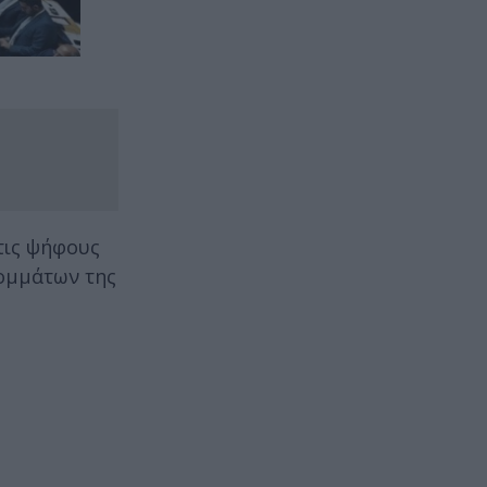
τις ψήφους
κομμάτων της