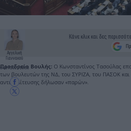
Κάνε κλικ και δες περισσότ
Αγγελική
Γιαννακού
Προεδρείο Βουλής:
Ο Κωνσταντίνος Τασούλας επα
04.07.2023 16:55
των βουλευτών της ΝΔ, του ΣΥΡΙΖΑ, του ΠΑΣΟΚ και
αντιπολίτευσης δήλωσαν «παρών».