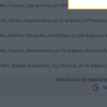
6ος Γιώργος Λαμπρούλης με 239 (31 παρών)
7ος Πέτρος Δημητριάδης με 25 ψήφους (275 παρών, 
8ος Βασίλης Βιλιάρδος εκλέχθηκε με 256 ψήφους (
9ος Γιώργος Αποστολάκης με 39 ψήφους (δεν εξελέ
10ος Μιχαήλ Χουρδάκης της Πλεύσης με 95 ψήφους 
Κάνε κλικ και δες περισσότ