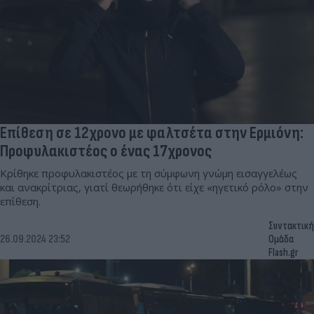
Επίθεση σε 12χρονο με φαλτσέτα στην Ερμιόνη:
Προφυλακιστέος ο ένας 17χρονος
Κρίθηκε προφυλακιστέος με τη σύμφωνη γνώμη εισαγγελέως
και ανακρίτριας, γιατί θεωρήθηκε ότι είχε «ηγετικό ρόλο» στην
επίθεση.
Συντακτική
26.09.2024 23:52
Ομάδα
Flash.gr