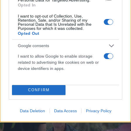
Opted In
I want to opt-out of Collection, Use,
Retention, Sale, and/or Sharing of my
Personal Data that Is Unrelated with the
Purposes for which it was collected.
Opted Out
Google consents
Σαλαμίνα: Στη φυλακή ο 35χρονος που
κατηγορείται για απόπειρα βιασμού 20χρονης -
I want to allow Google to enable storage
Αρνείται τα πάντα
related to advertising like cookies on web or
device identifiers in apps.
Στη φυλακή ο 35χρονος στη Σαλαμίνα που αποπειράθηκε να
βιάσει την 20χρονη - Αρνήθηκε τις πράξεις του
Συντακτική
CONFIRM
30.08.2024 18:06
Ομάδα
Flash.gr
Data Deletion
Data Access
Privacy Policy