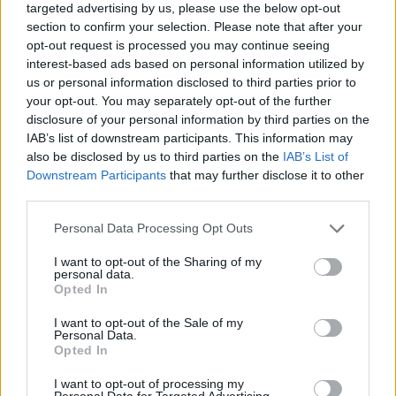
targeted advertising by us, please use the below opt-out
section to confirm your selection. Please note that after your
opt-out request is processed you may continue seeing
interest-based ads based on personal information utilized by
us or personal information disclosed to third parties prior to
your opt-out. You may separately opt-out of the further
disclosure of your personal information by third parties on the
IAB’s list of downstream participants. This information may
also be disclosed by us to third parties on the
IAB’s List of
Σαλαμίνα: Δεν την απείλησα πως έχω μαχαίρι για
Downstream Participants
that may further disclose it to other
να τη βιάσω, λέει ο 35χρονος
third parties.
Δίωξη και στον 39χρονο φίλο της 20χρονης για τη
Please note that this website/app uses one or more Google
Personal Data Processing Opt Outs
βιντεοσκόπηση.
services and may gather and store information including but
not limited to your visit or usage behaviour. You may click to
I want to opt-out of the Sharing of my
Συντακτική
personal data.
31.08.2024 23:45
grant or deny consent to Google and its third-party tags to
Ομάδα
Opted In
Flash.gr
use your data for below specified purposes in below Google
consent section.
I want to opt-out of the Sale of my
Personal Data.
Opted In
I want to opt-out of processing my
Personal Data for Targeted Advertising.