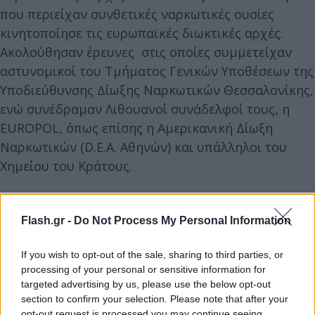
που περιείχαν συνθετικές ναρκωτικές ουσίες
κινητοποίησε τις ευρωπαϊκές διωκτικές αρχές.
Ακολούθησαν έρευνες στις οποίες συμμετείχαν
αστυνομικοί του Τμήματος Γενικών Υποθέσεων της
Υποδιεύθυνσης Δίωξης Ναρκωτικών Θεσσαλονίκης,
ενώ συνέδραμαν Λιθουανοί συνάδελφοί τους, η
EUROPOL, όπως επίσης η Αμερικανική Δίωξη
Ναρκωτικών (D.E.A. Αθηνών) και υπάλληλοι του
Χημείου του Κράτους.
Κατασχέθηκαν ναρκωτικά, όπλα και 126.000
ευρώ
Flash.gr -
Do Not Process My Personal Information
If you wish to opt-out of the sale, sharing to third parties, or
processing of your personal or sensitive information for
targeted advertising by us, please use the below opt-out
section to confirm your selection. Please note that after your
opt-out request is processed you may continue seeing