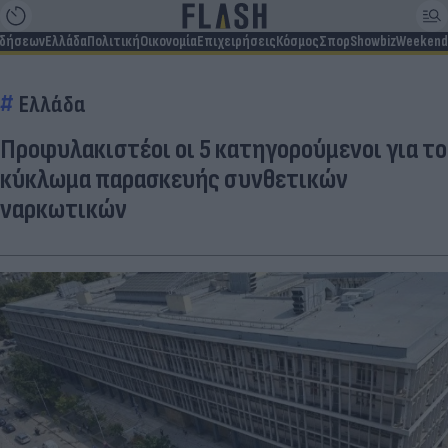
ιδήσεων
Ελλάδα
Πολιτική
Οικονομία
Επιχειρήσεις
Κόσμος
Σπορ
Showbiz
Weekend
Ελλάδα
Προφυλακιστέοι οι 5 κατηγορούμενοι για το
κύκλωμα παρασκευής συνθετικών
ναρκωτικών