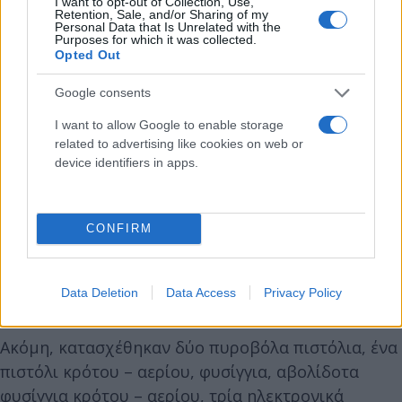
I want to opt-out of Collection, Use,
Retention, Sale, and/or Sharing of my
Personal Data that Is Unrelated with the
Purposes for which it was collected.
Opted Out
Google consents
Στο αυτοσχέδιο και καλά οργανωμένο εργαστήριο
όπως επίσης και σε αποθήκη (στην περιοχή της
I want to allow Google to enable storage
related to advertising like cookies on web or
Τριανδρίας) καθώς και σε άλλους χώρους που
device identifiers in apps.
ερευνήθηκαν εντοπίστηκαν 43 κιλά και 254
γραμμάρια συνθετικής κάνναβης σε στέρεη μορφή,
πάνω από 6 λίτρα συνθετικής κάνναβης σε υγρή
CONFIRM
μορφή, περίπου 2 κιλά κατεργασμένης κάνναβης σε
μορφή σοκολάτας, 92,2 γραμμάρια ακατέργαστης
κάνναβης και 17 ναρκωτικά δισκία.
Data Deletion
Data Access
Privacy Policy
Ακόμη, κατασχέθηκαν δύο πυροβόλα πιστόλια, ένα
πιστόλι κρότου – αερίου, φυσίγγια, αβολίδοτα
φυσίγγια κρότου – αερίου, τρία ηλεκτρονικά