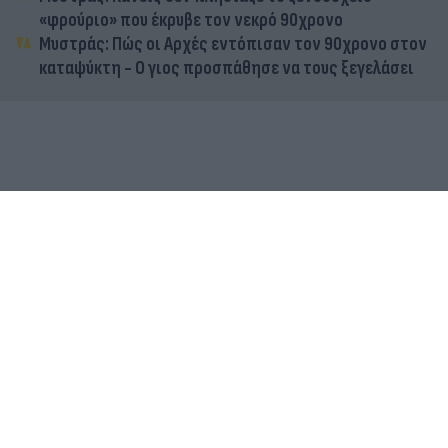
«φρούριο» που έκρυβε τον νεκρό 90χρονο
Μυστράς: Πώς οι Αρχές εντόπισαν τον 90χρονο στον
καταψύκτη - Ο γιος προσπάθησε να τους ξεγελάσει