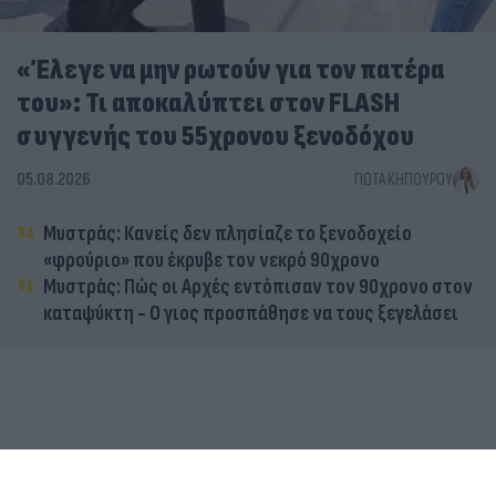
«Έλεγε να μην ρωτούν για τον πατέρα
του»: Τι αποκαλύπτει στον FLASH
συγγενής του 55χρονου ξενοδόχου
05.08.2026
ΓΙΏΤΑ ΚΗΠΟΥΡΟΎ
Μυστράς: Κανείς δεν πλησίαζε το ξενοδοχείο
«φρούριο» που έκρυβε τον νεκρό 90χρονο
Μυστράς: Πώς οι Αρχές εντόπισαν τον 90χρονο στον
καταψύκτη - Ο γιος προσπάθησε να τους ξεγελάσει