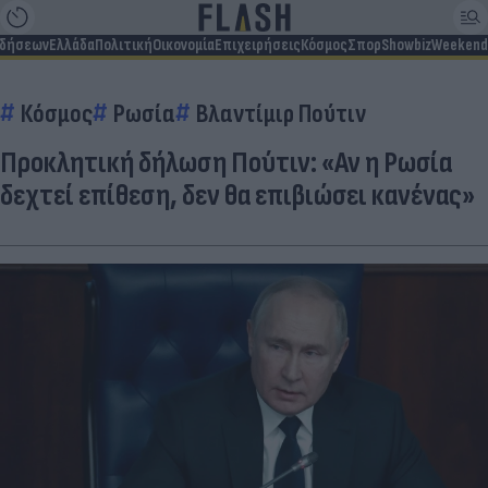
ιδήσεων
Ελλάδα
Πολιτική
Οικονομία
Επιχειρήσεις
Κόσμος
Σπορ
Showbiz
Weekend
Κόσμος
Ρωσία
Βλαντίμιρ Πούτιν
Προκλητική δήλωση Πούτιν: «Αν η Ρωσία
δεχτεί επίθεση, δεν θα επιβιώσει κανένας»