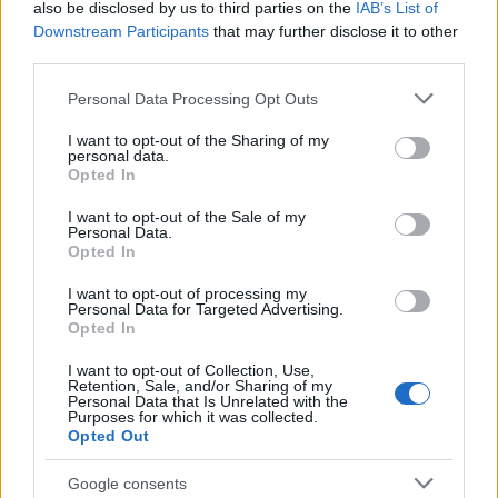
also be disclosed by us to third parties on the
IAB’s List of
Downstream Participants
that may further disclose it to other
third parties.
Please note that this website/app uses one or more Google
Personal Data Processing Opt Outs
services and may gather and store information including but
not limited to your visit or usage behaviour. You may click to
I want to opt-out of the Sharing of my
personal data.
grant or deny consent to Google and its third-party tags to
Opted In
use your data for below specified purposes in below Google
consent section.
I want to opt-out of the Sale of my
Personal Data.
Opted In
I want to opt-out of processing my
Personal Data for Targeted Advertising.
Opted In
I want to opt-out of Collection, Use,
Retention, Sale, and/or Sharing of my
Personal Data that Is Unrelated with the
Purposes for which it was collected.
Opted Out
Google consents