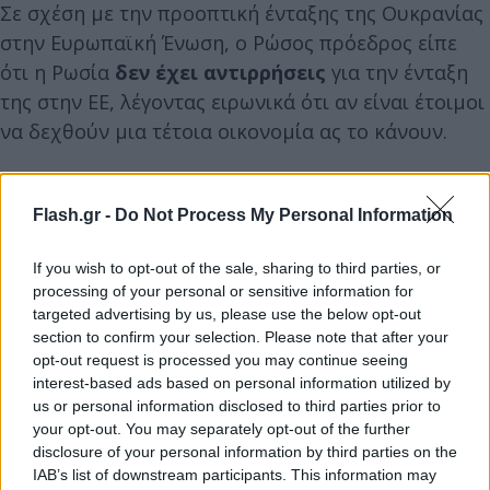
Σε σχέση με την προοπτική ένταξης της Ουκρανίας
στην Ευρωπαϊκή Ένωση, ο Ρώσος πρόεδρος είπε
ότι η Ρωσία
δεν έχει αντιρρήσεις
για την ένταξη
της στην ΕΕ, λέγοντας ειρωνικά ότι αν είναι έτοιμοι
να δεχθούν μια τέτοια οικονομία ας το κάνουν.
Ο Ρώσος Πρόεδρος αναφέρθηκε και στις εργασίες
Flash.gr -
Do Not Process My Personal Information
για το σύστημα διηπειρωτικών
βαλλιστικών
πυραύλων
Sarmat. Σημειώνοντας αφενός την
If you wish to opt-out of the sale, sharing to third parties, or
επιτυχημένη δοκιμή
του στρατηγικού πυραύλου
processing of your personal or sensitive information for
κρουζ, Burevestnik και αφετέρου τις
πυρηνικές
targeted advertising by us, please use the below opt-out
section to confirm your selection. Please note that after your
κεφαλές,
τις οποίες φέρουν και οι δύο πυραύλοι.
opt-out request is processed you may continue seeing
interest-based ads based on personal information utilized by
us or personal information disclosed to third parties prior to
your opt-out. You may separately opt-out of the further
disclosure of your personal information by third parties on the
IAB’s list of downstream participants. This information may