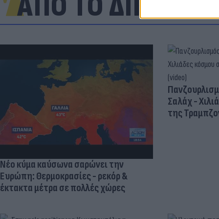
ΑΠΟ ΤΟ ΔΙΚΤΥΟ
Πανζουρλισμ
Σαλάχ - Χιλι
της Τραμπζον
Νέο κύμα καύσωνα σαρώνει την
Ευρώπη: Θερμοκρασίες - ρεκόρ &
έκτακτα μέτρα σε πολλές χώρες