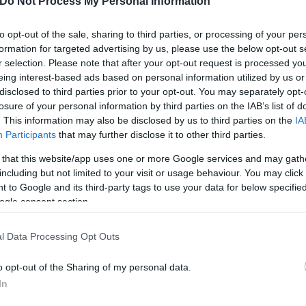
Do Not Process My Personal Information
to opt-out of the sale, sharing to third parties, or processing of your per
formation for targeted advertising by us, please use the below opt-out s
r selection. Please note that after your opt-out request is processed y
eing interest-based ads based on personal information utilized by us or
disclosed to third parties prior to your opt-out. You may separately opt-
losure of your personal information by third parties on the IAB’s list of
. This information may also be disclosed by us to third parties on the
IA
Participants
that may further disclose it to other third parties.
 that this website/app uses one or more Google services and may gath
including but not limited to your visit or usage behaviour. You may click 
 to Google and its third-party tags to use your data for below specifi
ogle consent section.
s fighters engaging with Israeli children in Kibbut
l Data Processing Opt Outs
tter.com/MA4s6VHlvi
o opt-out of the Sharing of my personal data.
In