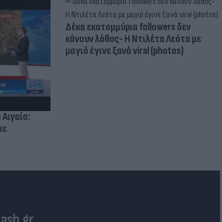
Δέκα εκατομμύρια followers δεν
κάνουν λάθος- Η Ντιλέτα Λεότα με
μαγιό έγινε ξανά viral (photos)
 Αιγαίο:
με
lash.gr