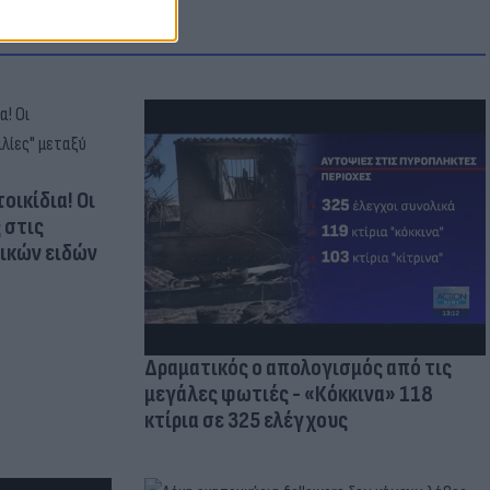
οικίδια! Οι
 στις
τικών ειδών
Δραματικός ο απολογισμός από τις
μεγάλες φωτιές - «Κόκκινα» 118
κτίρια σε 325 ελέγχους