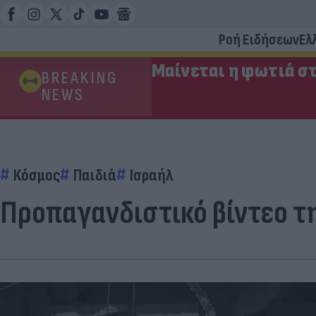
Ροή Ειδήσεων
Ελ
Μαίνεται η φωτιά στ
BREAKING
NEWS
Κόσμος
Παιδιά
Ισραήλ
Προπαγανδιστικό βίντεο τη