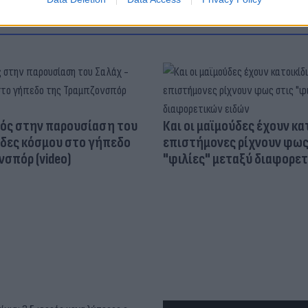
ός στην παρουσίαση του
Και οι μαϊμούδες έχουν κατ
άδες κόσμου στο γήπεδο
επιστήμονες ρίχνουν φως
σπόρ (video)
"φιλίες" μεταξύ διαφορε