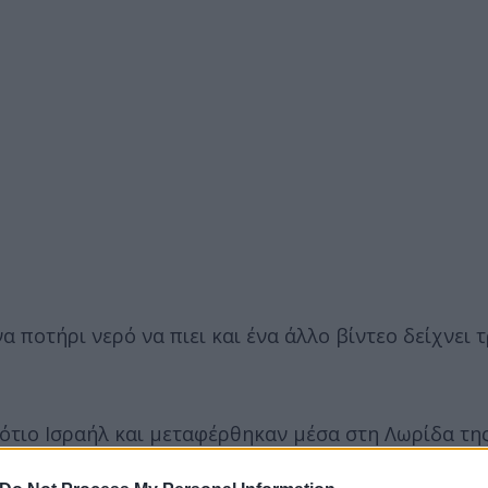
να ποτήρι νερό να πιει και ένα άλλο βίντεο δείχνει
ότιο Ισραήλ και μεταφέρθηκαν μέσα στη Λωρίδα της