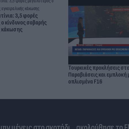
τίνια: 3,5 φορές
 ο κίνδυνος σοβαρής
ς κάκωσης
Τουρκικές προκλήσεις στο
Παραβιάσεις και εμπλοκή 
οπλισμένα F16
 μην μένεις στο σκοτάδι... ακολούθησε το F