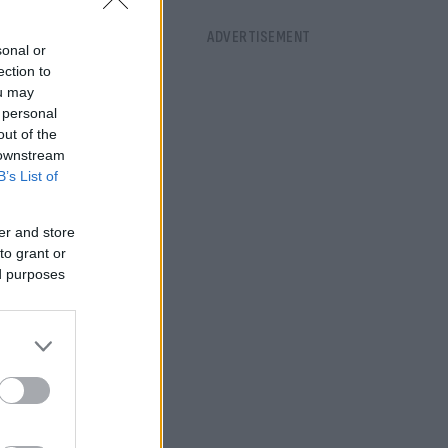
sonal or
ection to
ou may
 personal
out of the
 downstream
B’s List of
er and store
to grant or
ed purposes
z Holit on