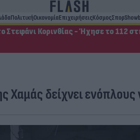
λάδα
Πολιτική
Οικονομία
Επιχειρήσεις
Κόσμος
Σπορ
Showb
ο Στεφάνι Κορινθίας - Ήχησε το 112 σ
ς Χαμάς δείχνει ενόπλους 