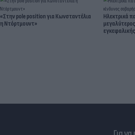
«Στην pole position για Κωνσταντέλια
Ηλεκτρικά πα
η Ντόρτμουντ»
μεγαλύτερος
εγκεφαλική
Για να