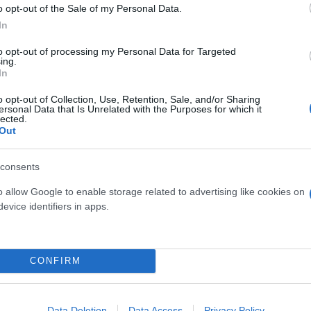
o opt-out of the Sale of my Personal Data.
In
ερο
Flash.gr
στην αναζήτηση της
Google
to opt-out of processing my Personal Data for Targeted
ing.
In
o opt-out of Collection, Use, Retention, Sale, and/or Sharing
ersonal Data that Is Unrelated with the Purposes for which it
lected.
Out
consents
o allow Google to enable storage related to advertising like cookies on
evice identifiers in apps.
CONFIRM
Data Deletion
Data Access
Privacy Policy