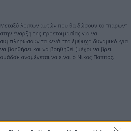
Μεταξύ λοιπών αυτών που θα δώσουν το "παρών"
στην έναρξη της προετοιμασίας για να
συμπληρώσουν τα κενά στο έμψυχο δυναμικό -για
να βοηθήσει και να βοηθηθεί (μέχρι να βρει
ομάδα)- αναμένεται να είναι ο Νίκος Παππάς.