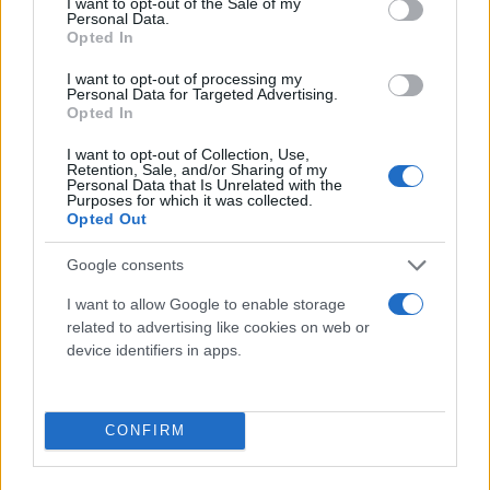
I want to opt-out of the Sale of my
Παναθηναϊκό ΟΠΑΠ, ο 32χρονος γκαρντ θα
Personal Data.
Opted In
ξαναφορέσει τα πράσινα (έστω τα προπονητικά) για
να δουλέψει μαζί με τον Ντέγιαν Ράντονιτς και
I want to opt-out of processing my
Personal Data for Targeted Advertising.
τους υπόλοιπους παίκτες του τριφυλλιού.
Opted In
Παράλληλα βέβαια θα συνεχίσει την αναζήτηση
I want to opt-out of Collection, Use,
του επόμενου σταθμού της καριέρας του, αφού δεν
Retention, Sale, and/or Sharing of my
Personal Data that Is Unrelated with the
δεσμεύεται με συμβόλαιο για την επόμενη σεζόν.
Purposes for which it was collected.
Opted Out
Google consents
Κάνε κλικ και δες περισσότερο
Flash.gr
στην αναζήτηση της
Google
I want to allow Google to enable storage
related to advertising like cookies on web or
device identifiers in apps.
CONFIRM