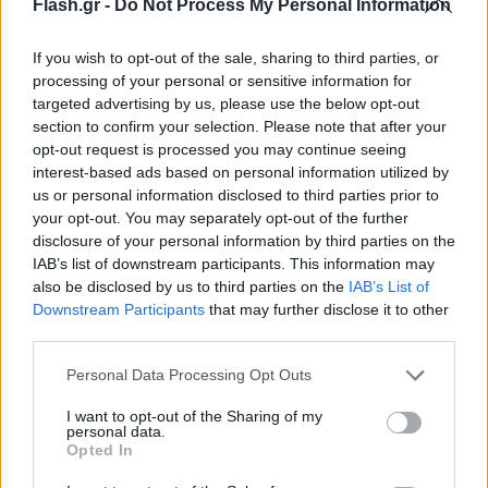
Flash.gr -
Do Not Process My Personal Information
If you wish to opt-out of the sale, sharing to third parties, or
processing of your personal or sensitive information for
targeted advertising by us, please use the below opt-out
section to confirm your selection. Please note that after your
opt-out request is processed you may continue seeing
interest-based ads based on personal information utilized by
us or personal information disclosed to third parties prior to
your opt-out. You may separately opt-out of the further
disclosure of your personal information by third parties on the
IAB’s list of downstream participants. This information may
also be disclosed by us to third parties on the
IAB’s List of
Downstream Participants
that may further disclose it to other
third parties.
Please note that this website/app uses one or more Google
Personal Data Processing Opt Outs
services and may gather and store information including but
not limited to your visit or usage behaviour. You may click to
I want to opt-out of the Sharing of my
personal data.
grant or deny consent to Google and its third-party tags to
Opted In
use your data for below specified purposes in below Google
Δύο χρόνια μετά από την αποχώρησή του από τον
consent section.