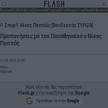
ιδήσεων
Ελλάδα
Πολιτική
Οικονομία
Επιχειρήσεις
Κόσμος
Σπορ
Showbiz
Weekend
Σπορ
Νίκος Παππάς (βουλευτής ΣΥΡΙΖΑ)
Προπονήσεις με τον Παναθηναϊκό ο Νίκος
Παππάς
18.08.2022 21:09
Ηλίας
Λιβάνιος
Κάνε κλικ και δες περισσότερο
Flash.gr
στην αναζήτηση της
Google