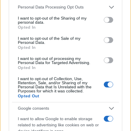
μου»
Please note that this website/app uses one or more Google
Personal Data Processing Opt Outs
services and may gather and store information including but
«Κατά της απόφασης αυτής, όπως έχω νόμιμο
not limited to your visit or usage behaviour. You may click to
I want to opt-out of the Sharing of my
personal data.
δικαίωμα, θα προσφύγω δικαστικά, προκειμένου να
grant or deny consent to Google and its third-party tags to
Opted In
use your data for below specified purposes in below Google
αναδειχθεί η έλλειψη κάθε προσωπικής μου
consent section.
I want to opt-out of the Sale of my
ευθύνης για το τραγικό δυστύχημα στο λούνα παρκ
Personal Data.
στο Πευκοχώρι» αναφέρει, σε γραπτή ανακοίνωσή
Opted In
της, η δήμαρχος κ. Χαλκιά, μετά την απόφαση του
I want to opt-out of processing my
Personal Data for Targeted Advertising.
Συντονιστή της Αποκεντρωμένης Διοίκησης
Opted In
Κεντρικής Μακεδονίας.
I want to opt-out of Collection, Use,
Retention, Sale, and/or Sharing of my
Personal Data that Is Unrelated with the
«Δηλώνω για άλλη μια φορά πως ουδέποτε μέχρι
Purposes for which it was collected.
το δυστύχημα είχα ενημερωθεί προσωπικά για την
Opted Out
παράνομη λειτουργία της εν λόγω επικίνδυνης
Google consents
εγκατάστασης. Πιστεύοντας ακράδαντα στην
I want to allow Google to enable storage
αθωότητά μου θα συνεχίσω να ασκώ τα καθήκοντα
related to advertising like cookies on web or
της Δημάρχου Κασσάνδρας όπως ο νόμος το
device identifiers in apps.