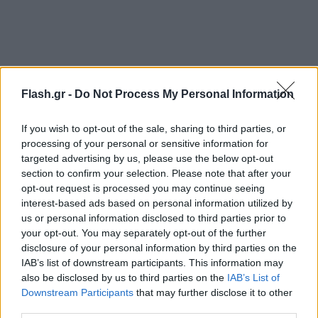
Flash.gr -
Do Not Process My Personal Information
Πληροφορίες αναφέρουν πως στοιχειοθετώντας
την ετυμηγορία του, το Συμβούλιο της καταλογίζει
If you wish to opt-out of the sale, sharing to third parties, or
αφενός ότι επέτρεψε τη μη νόμιμη λειτουργία του
processing of your personal or sensitive information for
targeted advertising by us, please use the below opt-out
λούνα παρκ (στο Πευκοχώρι), παρότι γνώριζε και
section to confirm your selection. Please note that after your
πάντως όφειλε να γνωρίζει ότι αυτό δεν διέθετε
opt-out request is processed you may continue seeing
έγκριση λειτουργίας, και αφετέρου ότι δεν έλαβε
interest-based ads based on personal information utilized by
us or personal information disclosed to third parties prior to
όλα τα νόμιμα μέτρα για τη διακοπή της
your opt-out. You may separately opt-out of the further
λειτουργίας του, όταν ο δήμος Κασσάνδρας
disclosure of your personal information by third parties on the
πληροφορήθηκε τη μη νόμιμη λειτουργία του.
IAB’s list of downstream participants. This information may
also be disclosed by us to third parties on the
IAB’s List of
Downstream Participants
that may further disclose it to other
Χαλκιά «Πιστεύω ακράδαντα στην αθωότητα
third parties.