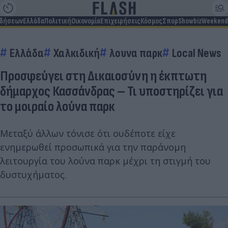
ιδήσεων
Ελλάδα
Πολιτική
Οικονομία
Επιχειρήσεις
Κόσμος
Σπορ
Showbiz
Weekend
Ελλάδα
Χαλκιδική
λουνα παρκ
Local News
Προσφεύγει στη Δικαιοσύνη η έκπτωτη
δήμαρχος Κασσάνδρας – Τι υποστηρίζει για
το μοιραίο λούνα παρκ
Μεταξύ άλλων τόνισε ότι ουδέποτε είχε
ενημερωθεί προσωπικά για την παράνομη
λειτουργία του λούνα παρκ μέχρι τη στιγμή του
δυστυχήματος.