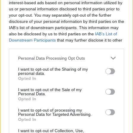
στο δεύτερο ημίχρονο, δίχως όμως αποτέλεσμα,
interest-based ads based on personal information utilized by
us or personal information disclosed to third parties prior to
καθώς σε κάθε επιθετική προσπάθεια των παικτών
your opt-out. You may separately opt-out of the further
του Αλμέιδα, είτε ο Κλέιμαν είτε οι αμυντικοί του
disclosure of your personal information by third parties on the
Βόλου είχαν απάντηση.
IAB’s list of downstream participants. This information may
also be disclosed by us to third parties on the
IAB’s List of
Downstream Participants
that may further disclose it to other
Για την Ένωση επίσημο ντεμπούτο με τα
third parties.
κιτρινόμαυρα έκανε ο Μιγιάτ Γκατσίνοβιτς, σε
Please note that this website/app uses one or more Google
Personal Data Processing Opt Outs
αντίθεση με τον Αρόλντ Μουκουντί, ο οποίος
services and may gather and store information including but
έμεινε στον πάγκο καθ' όλη τη διάρκεια του αγώνα.
not limited to your visit or usage behaviour. You may click to
I want to opt-out of the Sharing of my
personal data.
grant or deny consent to Google and its third-party tags to
Opted In
use your data for below specified purposes in below Google
consent section.
I want to opt-out of the Sale of my
Personal Data.
Opted In
I want to opt-out of processing my
Personal Data for Targeted Advertising.
Opted In
I want to opt-out of Collection, Use,