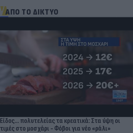
ΑΠΟ ΤΟ ΔΙΚΤΥΟ
Είδος... πολυτελείας τα κρεατικά: Στα ύψη οι
τιμές στο μοσχάρι - Φόβοι για νέο «ράλι»