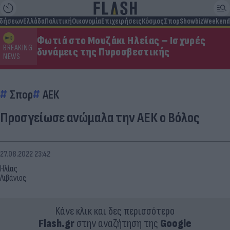
ιδήσεων
Ελλάδα
Πολιτική
Οικονομία
Επιχειρήσεις
Κόσμος
Σπορ
Showbiz
Weekend
Φωτιά στο Μουζάκι Ηλείας – Ισχυρές
BREAKING
δυνάμεις της Πυροσβεστικής
NEWS
Σπορ
ΑΕΚ
Προσγείωσε ανώμαλα την ΑΕΚ ο Βόλος
27.08.2022 23:42
Ηλίας
Λιβάνιος
Κάνε κλικ και δες περισσότερο
Flash.gr
στην αναζήτηση της
Google