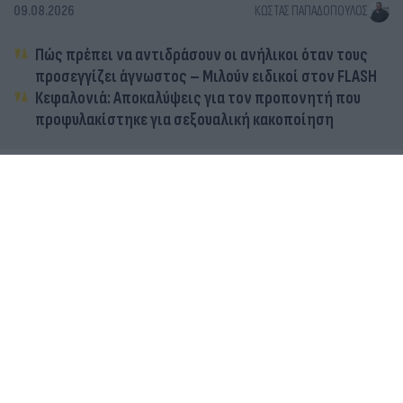
09.08.2026
ΚΏΣΤΑΣ ΠΑΠΑΔΌΠΟΥΛΟΣ
Πώς πρέπει να αντιδράσουν οι ανήλικοι όταν τους
προσεγγίζει άγνωστος – Μιλούν ειδικοί στον FLASH
Κεφαλονιά: Αποκαλύψεις για τον προπονητή που
προφυλακίστηκε για σεξουαλική κακοποίηση