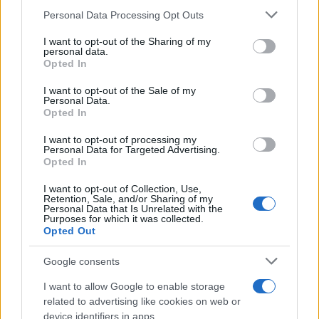
Please note that this website/app uses one or more Google
το Ανώτατο Δικαστήριο να επισπεύσει την
Personal Data Processing Opt Outs
services and may gather and store information including but
απόφασή του, ακόμη και αν το Εφετείο της
not limited to your visit or usage behaviour. You may click to
I want to opt-out of the Sharing of my
Περιφέρειας της Κολούμπια δεν έχει ακόμη
personal data.
grant or deny consent to Google and its third-party tags to
Opted In
αποφανθεί για το θέμα.
use your data for below specified purposes in below Google
consent section.
I want to opt-out of the Sale of my
Personal Data.
Στην περίπτωση που ο Τραμπ επανεκλεγεί στον
Opted In
Λευκό Οίκο, στις εκλογές της 5ης Νοεμβρίου 2024,
I want to opt-out of processing my
Personal Data for Targeted Advertising.
θα μπορούσε να δώσει χάρη στον εαυτό του για
Opted In
τυχόν ομοσπονδιακά αδικήματα.
I want to opt-out of Collection, Use,
Retention, Sale, and/or Sharing of my
Personal Data that Is Unrelated with the
Purposes for which it was collected.
Opted Out
Google consents
I want to allow Google to enable storage
related to advertising like cookies on web or
device identifiers in apps.