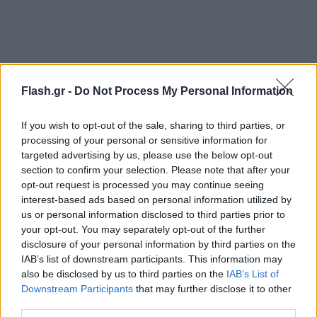
Flash.gr -
Do Not Process My Personal Information
If you wish to opt-out of the sale, sharing to third parties, or
processing of your personal or sensitive information for
Η περιφερειακή δικαστής Τάνια Τσάτκαν απέρριψε
targeted advertising by us, please use the below opt-out
section to confirm your selection. Please note that after your
αυτόν τον ισχυρισμό την 1η Δεκεμβρίου και ο
opt-out request is processed you may continue seeing
Τραμπ προσέφυγε στο Εφετείο της Περιφέρειας της
interest-based ads based on personal information utilized by
Κολούμπια. Μέχρι την εκδίκαση της έφεσης
us or personal information disclosed to third parties prior to
your opt-out. You may separately opt-out of the further
αναστέλλεται η διεξαγωγή της δίκης του που
disclosure of your personal information by third parties on the
αρχικά είχε οριστεί για τον Μάρτιο.
IAB’s list of downstream participants. This information may
also be disclosed by us to third parties on the
IAB’s List of
Downstream Participants
that may further disclose it to other
Σε μια προσπάθεια να αποφευχθεί η καθυστέρηση
third parties.
της δίκης, ο Σμιθ ζήτησε στις 11 Δεκεμβρίου από