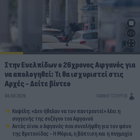
Στην Ευελπίδων ο 26χρονος Αφγανός για
να απολογηθεί: Τι θα ισχυριστεί στις
Αρχές - Δείτε βίντεο
06.08.2026
ΓΙΆΝΝΗΣ ΤΣΟΎΡΤΗΣ
Κυψέλη: «Δεν ήθελαν να τον παντρευτεί» λέει η
συγγενής της συζύγου του Αφγανού
Αυτός είναι ο Αφγανός που συνελήφθη για τον φόνο
της Βρετανίδας - Η Μόρια, η βάπτιση και η πυγμαχία