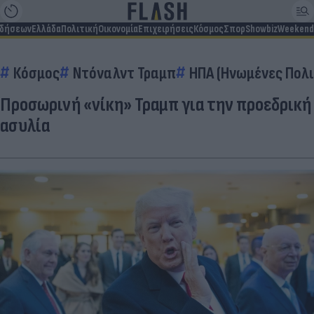
ιδήσεων
Ελλάδα
Πολιτική
Οικονομία
Επιχειρήσεις
Κόσμος
Σπορ
Showbiz
Weekend
Κόσμος
Ντόναλντ Τραμπ
ΗΠΑ (Ηνωμένες Πολι
Προσωρινή «νίκη» Τραμπ για την προεδρική
ασυλία