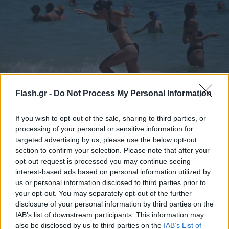
Flash.gr -
Do Not Process My Personal Information
Ο οδηγός της παραλίας: Τι ισχύει για ρακέτες,
If you wish to opt-out of the sale, sharing to third parties, or
processing of your personal or sensitive information for
SUP και ελεύθερο κάμπινγκ - «Τσουχτερά» τα
targeted advertising by us, please use the below opt-out
πρόστιμα
section to confirm your selection. Please note that after your
Παραλίες και θαλάσσια σπορ: Οι κανόνες ασφαλείας και τα
opt-out request is processed you may continue seeing
πρόστιμα που πρέπει να γνωρίζουν οι λουόμενοι
interest-based ads based on personal information utilized by
us or personal information disclosed to third parties prior to
Χριστόδουλος
your opt-out. You may separately opt-out of the further
19.07.2026 17:05
Σκούντας
disclosure of your personal information by third parties on the
IAB’s list of downstream participants. This information may
also be disclosed by us to third parties on the
IAB’s List of