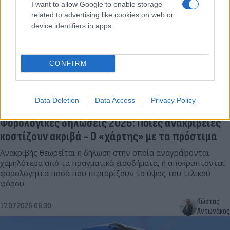
I want to allow Google to enable storage
related to advertising like cookies on web or
device identifiers in apps.
CONFIRM
Data Deletion
Data Access
Privacy Policy
Φορολογικές δηλώσεις 2026: Ποιες ανακρίβειες
κοστίζουν ακριβά - Ο «χάρτης» με τα πρόστιμα
Ανακριβής θεωρείται η δήλωση στην οποία αναγράφονται
χαμηλότερα από τα πραγματικά εισοδήματα, ή αποκρύπτονται
φορολογητέα ποσά που περιορίζουν το ύψος του τελικού
φόρου.
Κώστας
17.07.2026 06:30
Αντωνάκος