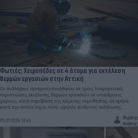
Φωτιές: Χειροπέδες σε 4 άτομα για εκτέλεση
θερμών εργασιών στην Αττική
Οι συλλήψεις πραγματοποιήθηκαν σε τρεις διαφορετικές
περιπτώσεις εκτέλεσης θερμών εργασιών σε υπαίθριους
χώρους, κατά παράβαση της κείμενης νομοθεσίας, σε ημέρα
κατά την οποία ίσχυε πολύ υψηλός κίνδυνος εκδήλωσης
πυρκαγιάς (κατηγορία κινδύνου 4).
Μιχάλης
05.07.2026 18:43
Λεγάκης