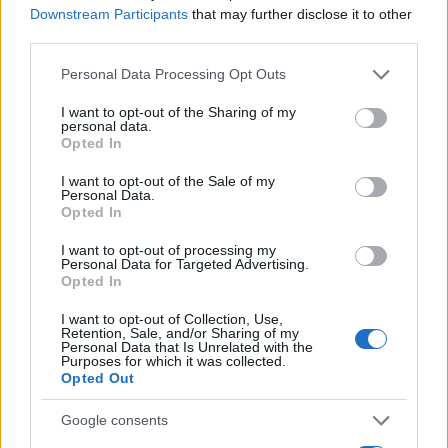
Downstream Participants
that may further disclose it to other
third parties.
Please note that this website/app uses one or more Google
Personal Data Processing Opt Outs
services and may gather and store information including but
not limited to your visit or usage behaviour. You may click to
I want to opt-out of the Sharing of my
personal data.
grant or deny consent to Google and its third-party tags to
Opted In
use your data for below specified purposes in below Google
consent section.
I want to opt-out of the Sale of my
Personal Data.
Έρχονται υψηλά πρόστιμα για τα ηλεκτρικά
Opted In
πατίνια - Τι ανακοίνωσε ο αναπληρωτής
I want to opt-out of processing my
υπουργός Μεταφορών
Personal Data for Targeted Advertising.
Opted In
Σειρά ρυθμίσεων για τα ηλεκτρικά πατίνια με απαγόρευση
χρήσης για τα παιδιά κάτω των 17 ετών και πρόστιμα έως και
I want to opt-out of Collection, Use,
Retention, Sale, and/or Sharing of my
1.000 ευρώ.
Personal Data that Is Unrelated with the
Purposes for which it was collected.
Συντακτική
Opted Out
19.07.2026 12:56
Ομάδα
Flash.gr
Google consents