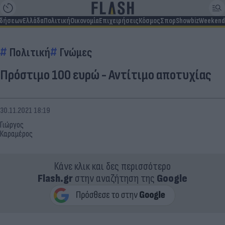
ιδήσεων
Ελλάδα
Πολιτική
Οικονομία
Επιχειρήσεις
Κόσμος
Σπορ
Showbiz
Weekend
Πολιτική
Γνώμες
Πρόστιμο 100 ευρώ - Αντίτιμο αποτυχίας
30.11.2021 18:19
Γιώργος
Καραμέρος
Κάνε κλικ και δες περισσότερο
Flash.gr
στην αναζήτηση της
Google