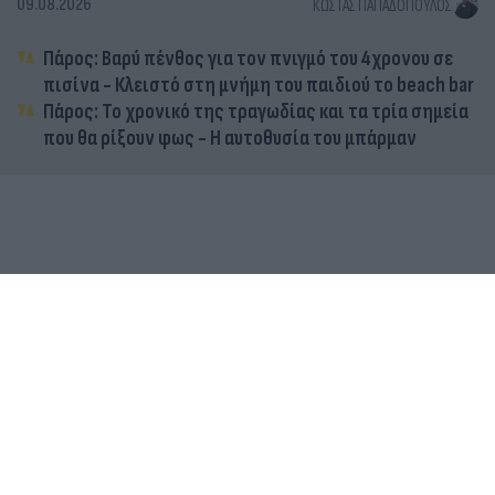
09.08.2026
ΚΏΣΤΑΣ ΠΑΠΑΔΌΠΟΥΛΟΣ
Πάρος: Βαρύ πένθος για τον πνιγμό του 4χρονου σε
πισίνα - Κλειστό στη μνήμη του παιδιού το beach bar
Πάρος: Το χρονικό της τραγωδίας και τα τρία σημεία
που θα ρίξουν φως - Η αυτοθυσία του μπάρμαν