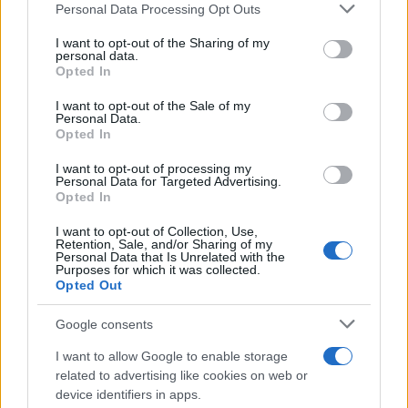
Σε αυτά όμως κρύβεται ο τύπος και όχι ουσία. Το
Please note that this website/app uses one or more Google
Personal Data Processing Opt Outs
θέμα είναι αν αυτή η σκληρή απόφαση θα έχει
services and may gather and store information including but
not limited to your visit or usage behaviour. You may click to
I want to opt-out of the Sharing of my
αποτέλεσμα. Οι γιατροί που εργάζονται στις
personal data.
grant or deny consent to Google and its third-party tags to
Opted In
μονάδες εντατικής θεραπείας άκουσαν με
use your data for below specified purposes in below Google
ανακούφιση αυτήν την απόφαση. Αυτή είναι η
consent section.
I want to opt-out of the Sale of my
Personal Data.
αλήθεια. Η χώρα βρίσκεται σε εξαιρετικά δύσκολες
Opted In
συνθήκες έχοντας πατώσει σε όλους τους
I want to opt-out of processing my
υγειονομικούς δείκτες και μετρώντας πάνω από
Personal Data for Targeted Advertising.
100 νεκρούς από την πανδημία σχεδόν καθημερινά.
Opted In
I want to opt-out of Collection, Use,
Retention, Sale, and/or Sharing of my
Μένει να δούμε όμως αν η επιλογή αυτή τη
Personal Data that Is Unrelated with the
Purposes for which it was collected.
συγκεκριμένη στιγμή πέρα από το πολιτικό κόστος
Opted Out
θα έχει και υγειονομικό όφελος για την ελληνική
κοινωνία.
Google consents
I want to allow Google to enable storage
related to advertising like cookies on web or
Στη διαχείριση κρίσεων όταν καθυστερήσεις να
device identifiers in apps.
πάρεις τη σωστή απόφαση, από ένα σημείο και