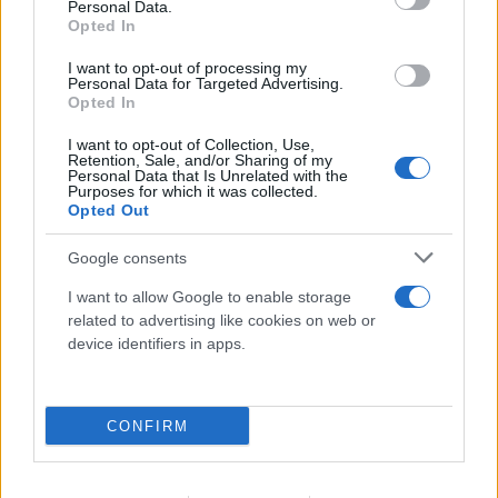
Personal Data.
Opted In
I want to opt-out of processing my
Personal Data for Targeted Advertising.
Opted In
I want to opt-out of Collection, Use,
Retention, Sale, and/or Sharing of my
Personal Data that Is Unrelated with the
Purposes for which it was collected.
Opted Out
Google consents
I want to allow Google to enable storage
related to advertising like cookies on web or
device identifiers in apps.
Συντριβή ελικοπτέρων στην Ψάθα: Κρίσιμο
αμοντάριστο βίντεο στα χέρια του
«ελληνικού FBI»
CONFIRM
06.08.2026