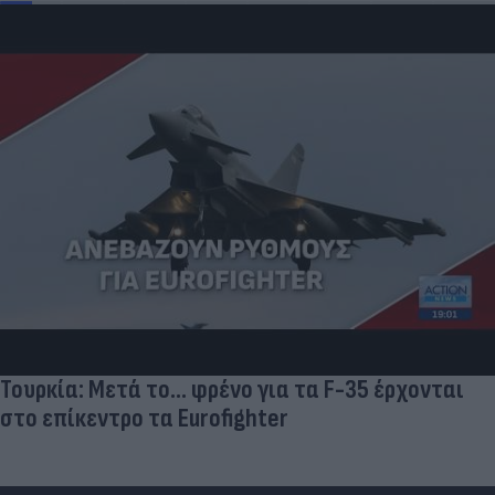
Τιμές καυσίμων: «Πονοκέφαλος» το φουλάρισμα
του ρεζερβουάρ για τους αδειούχους του
Αυγούστου