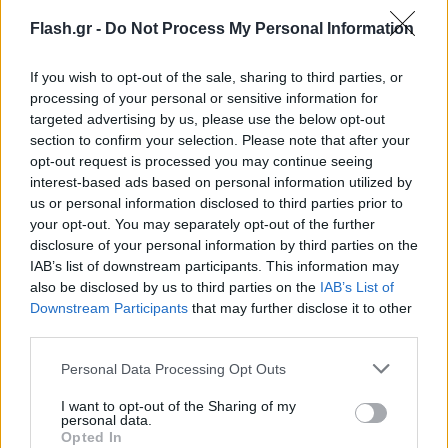
Flash.gr -
Do Not Process My Personal Information
If you wish to opt-out of the sale, sharing to third parties, or
processing of your personal or sensitive information for
Mετά το Ζήτημα Τιμής (A Few Good Men) του 1992,
targeted advertising by us, please use the below opt-out
ο
Tom Cruise
(Top Gun, Rain Man) έχει ήδη
section to confirm your selection. Please note that after your
καθιερωθεί στο Hollywood. Στο ρόλο του Μιτς
opt-out request is processed you may continue seeing
Μακντιρ ενσαρκώνει έναν ανερχόμενο
Δικηγόρο.
interest-based ads based on personal information utilized by
us or personal information disclosed to third parties prior to
Απόφοιτος του Χάρβαρντ, τα όνειρα και οι
your opt-out. You may separately opt-out of the further
φιλοδοξίες του φτάνουν πολύ ψηλά. Σε εκείνο το
disclosure of your personal information by third parties on the
σημείο θα έρθει
η επαγγελματική πρόταση
από
IAB’s list of downstream participants. This information may
also be disclosed by us to third parties on the
IAB’s List of
μια μεγάλη (γνωστή στο χώρο της) νομική εταιρεία.
Downstream Participants
that may further disclose it to other
Τα οφέλη είναι πολλά για τον ίδιο και τη σύζυγό
third parties.
του και προμηνύεται μια λαμπρή καριέρα. Το
Please note that this website/app uses one or more Google
Personal Data Processing Opt Outs
οικονομικό αποτελεί πάντα ''δέλεαρ'' στη ζωή κάθε
services and may gather and store information including but
ανθρώπου και όλα φαίνονται ιδανικά. Τα πράγματα
not limited to your visit or usage behaviour. You may click to
I want to opt-out of the Sharing of my
personal data.
όμως είναι διαφορετικά...
grant or deny consent to Google and its third-party tags to
Opted In