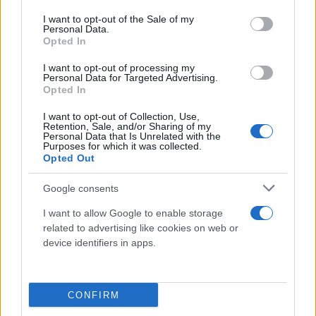
use your data for below specified purposes in below Google
consent section.
I want to opt-out of the Sale of my
Personal Data.
Opted In
Το
FBI,
ενημερώνει τον Μιτς (κάτι που αισθάνεται
I want to opt-out of processing my
Personal Data for Targeted Advertising.
και ο ίδιος) ότι η εταιρεία στην οποία εργάζεται,
Opted In
έχει σκοτεινό παρελθόν. Η ίδια εμπλέκεται και σε
I want to opt-out of Collection, Use,
εγκληματικές πράξεις.
Τί ακριβώς θα συμβεί
Retention, Sale, and/or Sharing of my
Personal Data that Is Unrelated with the
όταν ο Μιτς (Cruise) αποφασίσει να λύσει το
Purposes for which it was collected.
Opted Out
μυστήριο; O κίνδυνος πλέον είναι μεγάλος τόσο για
τον ίδιο όσο και για την γυναίκα του.
Google consents
Διακυβεύονται πολλά πράγματα.
I want to allow Google to enable storage
related to advertising like cookies on web or
device identifiers in apps.
CONFIRM