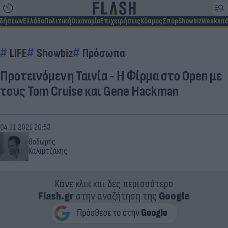
ιδήσεων
Ελλάδα
Πολιτική
Οικονομία
Επιχειρήσεις
Κόσμος
Σπορ
Showbiz
Weekend
LIFE
Showbiz
Πρόσωπα
Προτεινόμενη Ταινία - Η Φίρμα στο Open με
τους Tom Cruise και Gene Hackman
04.11.2021 20:53
Θοδωρής
Καλιμτζάκης
Κάνε κλικ και δες περισσότερο
Flash.gr
στην αναζήτηση της
Google