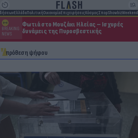
ιδήσεων
Ελλάδα
Πολιτική
Οικονομία
Επιχειρήσεις
Κόσμος
Σπορ
Showbiz
Weekend
Φωτιά στο Μουζάκι Ηλείας – Ισχυρές
BREAKING
δυνάμεις της Πυροσβεστικής
NEWS
πρόθεση ψήφου