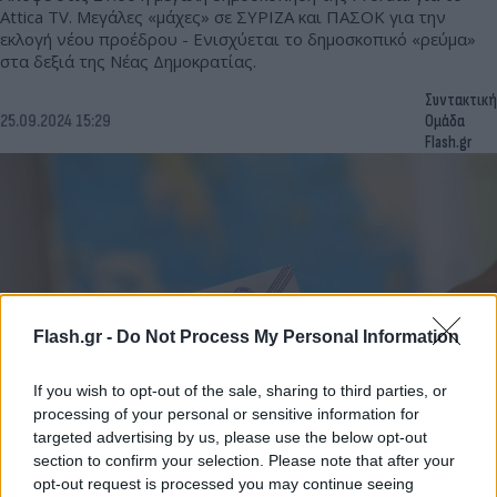
Attica TV. Μεγάλες «μάχες» σε ΣΥΡΙΖΑ και ΠΑΣΟΚ για την
εκλογή νέου προέδρου - Ενισχύεται το δημοσκοπικό «ρεύμα»
στα δεξιά της Νέας Δημοκρατίας.
Συντακτική
25.09.2024 15:29
Ομάδα
Flash.gr
Flash.gr -
Do Not Process My Personal Information
If you wish to opt-out of the sale, sharing to third parties, or
processing of your personal or sensitive information for
targeted advertising by us, please use the below opt-out
Δημοσκόπηση GPO: Προβάδισμα 15,4% για ΝΔ -
section to confirm your selection. Please note that after your
«Ψήφος» στον Τσίπρα - Πιο δημοφιλής ο
opt-out request is processed you may continue seeing