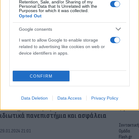
ΝΔ-ΣΥΡΙΖΑ ενόψει ευρωεκλογών
Retention, Sale, and/or Sharing of my
Personal Data that Is Unrelated with the
Συντακτική
Purposes for which it was collected.
Opted Out
07.04.2024 12:26
Ομάδα
Flash.gr
Google consents
I want to allow Google to enable storage
related to advertising like cookies on web or
device identifiers in apps.
CONFIRM
Data Deletion
Data Access
Privacy Policy
Νέα δημοσκόπηση: Τι πιστεύουν οι πολίτες για
ιδιωτικά πανεπιστήμια και ασφάλεια
Συντακτική
29.01.2024 21:01
Ομάδα
Flash.gr