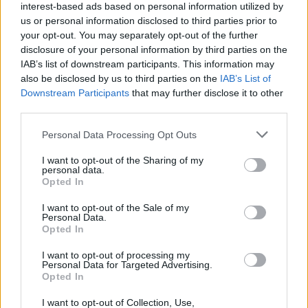
Κουτσούμπας
interest-based ads based on personal information utilized by
us or personal information disclosed to third parties prior to
Στην πρόθεση ψήφου το κυβερνών κόμμα εξασφαλίζει
your opt-out. You may separately opt-out of the further
προβάδισμα, έναντι του ΠΑΣΟΚ ενώ ο ΣΥΡΙΖΑ ακολουθεί στην
disclosure of your personal information by third parties on the
τρίτη θέση.
IAB’s list of downstream participants. This information may
Συντακτική
also be disclosed by us to third parties on the
IAB’s List of
11.09.2024 21:06
Ομάδα
Downstream Participants
that may further disclose it to other
Flash.gr
third parties.
Please note that this website/app uses one or more Google
Personal Data Processing Opt Outs
services and may gather and store information including but
not limited to your visit or usage behaviour. You may click to
I want to opt-out of the Sharing of my
personal data.
grant or deny consent to Google and its third-party tags to
Opted In
use your data for below specified purposes in below Google
consent section.
I want to opt-out of the Sale of my
Personal Data.
Opted In
I want to opt-out of processing my
Personal Data for Targeted Advertising.
Opted In
Palmos Analysis: Στις 17,7 μονάδες η «ψαλίδα»
I want to opt-out of Collection, Use,