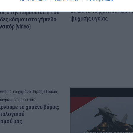
Skin dysmorphia: Όταν η ε
«τέλειο» δέρμα αποτελεί
ός στην παρουσίαση του
ψυχικής υγείας
άδες κόσμου στο γήπεδο
σπόρ (video)
ίρνουμε το χαμένο βάρος;
βιολογικού
σμού μας