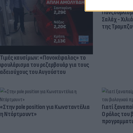
Πανζουρλισμ
Σαλάχ - Χιλι
της Τραμπζον
Τιμές καυσίμων: «Πονοκέφαλος» το
φουλάρισμα του ρεζερβουάρ για τους
αδειούχους του Αυγούστου
«Στην pole position για Κωνσταντέλια
Γιατί ξαναπα
η Ντόρτμουντ»
Ο ρόλος του 
προγραμματι