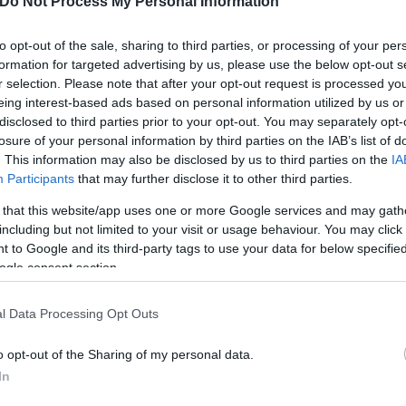
Do Not Process My Personal Information
Ίγκνας Μπραζντέικις με 4 πόντους, 1 ριμπάουντ και
to opt-out of the sale, sharing to third parties, or processing of your per
formation for targeted advertising by us, please use the below opt-out s
r selection. Please note that after your opt-out request is processed y
eing interest-based ads based on personal information utilized by us or
disclosed to third parties prior to your opt-out. You may separately opt-
losure of your personal information by third parties on the IAB’s list of
. This information may also be disclosed by us to third parties on the
IA
Participants
that may further disclose it to other third parties.
 that this website/app uses one or more Google services and may gath
including but not limited to your visit or usage behaviour. You may click 
 to Google and its third-party tags to use your data for below specifi
ogle consent section.
l Data Processing Opt Outs
ερο
Flash.gr
στην αναζήτηση της
Google
o opt-out of the Sharing of my personal data.
In