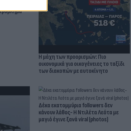
μμονή με το
 πρόβλημα
Η μάχη των προορισμών: Πιο
οικονομικά για οικογένειες το ταξίδι
των διακοπών με αυτοκίνητο
Δέκα εκατομμύρια followers δεν
κάνουν λάθος- Η Ντιλέτα Λεότα με
μαγιό έγινε ξανά viral (photos)