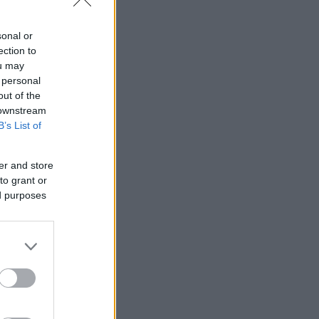
 1 κλέψιμο.
sonal or
ection to
ou may
 personal
out of the
 downstream
B’s List of
er and store
to grant or
ed purposes