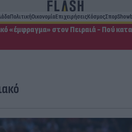
λάδα
Πολιτική
Οικονομία
Επιχειρήσεις
Κόσμος
Σπορ
Showb
κό «έμφραγμα» στον Πειραιά - Πού κατ
ιακό