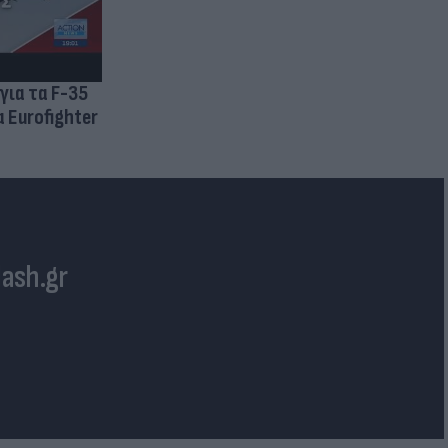
για τα F-35
 Eurofighter
lash.gr