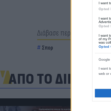
I want t
Opted 
I want 
Advertis
Opted 
Διάβασε περισσότερα
I want t
of my P
was col
Σπορ
Opted 
Google 
I want t
ΑΠΟ ΤΟ ΔΙΚΤΥΟ
web or d