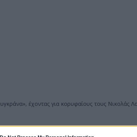
ουγκράνα», έχοντας για κορυφαίους τους Νικολάς 
Γουόκαπ με 14 πόντους, με τον Άλεκ Πίτερς να προ