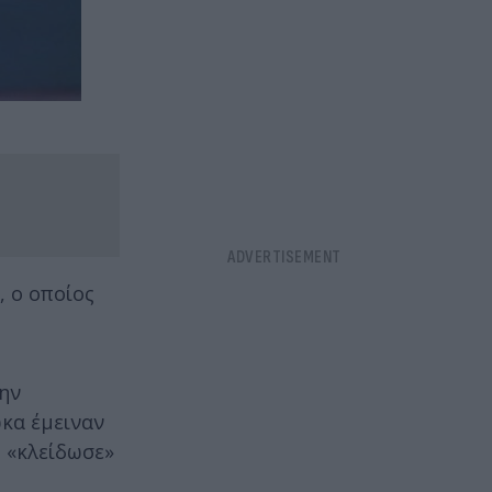
, ο οποίος
την
ώκα έμειναν
ς «κλείδωσε»