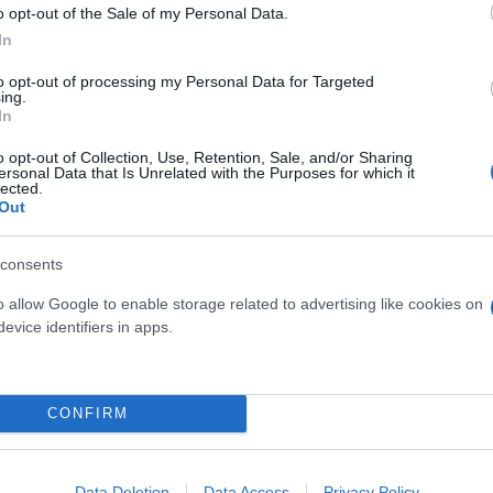
o opt-out of the Sale of my Personal Data.
In
to opt-out of processing my Personal Data for Targeted
ing.
In
o opt-out of Collection, Use, Retention, Sale, and/or Sharing
ersonal Data that Is Unrelated with the Purposes for which it
lected.
Out
consents
o allow Google to enable storage related to advertising like cookies on
evice identifiers in apps.
CONFIRM
Data Deletion
Data Access
Privacy Policy