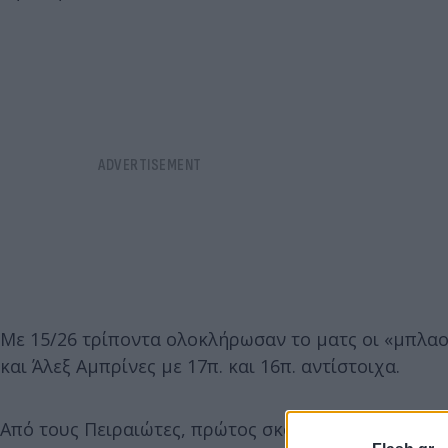
Με 15/26 τρίποντα ολοκλήρωσαν το ματς οι «μπλα
και Άλεξ Αμπρίνες με 17π. και 16π. αντίστοιχα.
Από τους Πειραιώτες, πρώτος σκόρερ ήταν ο Τόμας 