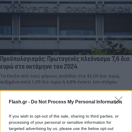
Προϋπολογισμός: Πρωτογενές πλεόνασμα 7,6 δισ.
ευρώ στο οκτάμηνο του 2024
Τα έσοδα από τους φόρους ανήλθαν στα 43,09 δισ. ευρώ,
αυξημένα κατά 1,99 δισ. ευρώ ή 4,8% έναντι του στόχου.
Συντακτική
16.09.2024 18:36
Ομάδα
Flash.gr -
Do Not Process My Personal Information
Flash.gr
If you wish to opt-out of the sale, sharing to third parties, or
processing of your personal or sensitive information for
targeted advertising by us, please use the below opt-out