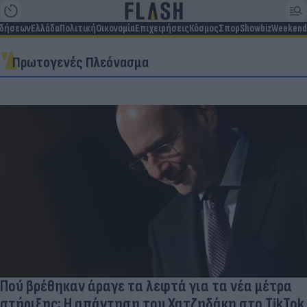
ιδήσεων
Ελλάδα
Πολιτική
Οικονομία
Επιχειρήσεις
Κόσμος
Σπορ
Showbiz
Weekend
Πρωτογενές Πλεόνασμα
Πού βρέθηκαν άραγε τα λεφτά για τα νέα μέτρα
στήριξης; Η απάντηση του Χατζηδάκη στο TikTok