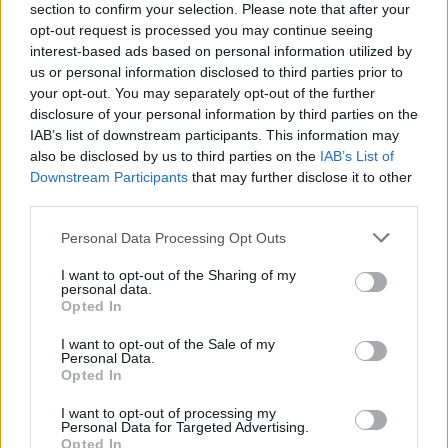
section to confirm your selection. Please note that after your
opt-out request is processed you may continue seeing
interest-based ads based on personal information utilized by
us or personal information disclosed to third parties prior to
your opt-out. You may separately opt-out of the further
disclosure of your personal information by third parties on the
IAB’s list of downstream participants. This information may
also be disclosed by us to third parties on the
IAB’s List of
Προϋπολογισμός: 2,19 δις ευρώ πάνω από το
Downstream Participants
that may further disclose it to other
στόχο τα φορολογικά έσοδα
third parties.
Το πρωτογενές αποτέλεσμα διαμορφώθηκε σε πλεόνασμα
Please note that this website/app uses one or more Google
Personal Data Processing Opt Outs
ύψους 5,665 δις ευρώ, έναντι στόχου για πλεόνασμα 1,655 δις
services and may gather and store information including but
ευρώ.
not limited to your visit or usage behaviour. You may click to
I want to opt-out of the Sharing of my
personal data.
grant or deny consent to Google and its third-party tags to
Opted In
Συντακτική
use your data for below specified purposes in below Google
26.08.2024 11:35
Ομάδα
consent section.
I want to opt-out of the Sale of my
Flash.gr
Personal Data.
Opted In
I want to opt-out of processing my
Personal Data for Targeted Advertising.
Opted In