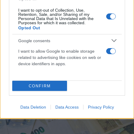
I want to opt-out of Collection, Use,
Retention, Sale, and/or Sharing of my
Personal Data that Is Unrelated with the
Purposes for which it was collected.
Opted Out
Google consents
Προϋπολογισμός: Ποιοι φόροι αύξησαν το
I want to allow Google to enable storage
related to advertising like cookies on web or
πρωτογενές πλεόνασμα στα 3,2 δισ. ευρώ
device identifiers in apps.
Αυξημένα κατά σχεδόν 1,4 δισ. ευρώ τα καθαρά φορολογικά
έσοδα το πρώτο πεντάμηνο. Στα 26,8 δισ. ευρώ τα έσοδα του
προϋπολογισμού.
CONFIRM
Συντακτική
25.06.2024 12:55
Ομάδα
Flash.gr
Data Deletion
Data Access
Privacy Policy