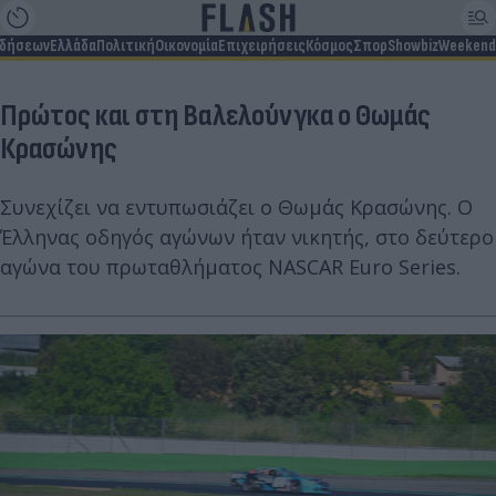
ιδήσεων
Ελλάδα
Πολιτική
Οικονομία
Επιχειρήσεις
Κόσμος
Σπορ
Showbiz
Weekend
Πρώτος και στη Βαλελούνγκα ο Θωμάς
Κρασώνης
Συνεχίζει να εντυπωσιάζει ο Θωμάς Κρασώνης. Ο
Έλληνας οδηγός αγώνων ήταν νικητής, στο δεύτερο
αγώνα του πρωταθλήματος NASCAR Euro Series.