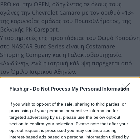
PRO και την ΟΡΕΝ, οδηγώντας σε όλους τους
αγώνες την Chevrolet Camaro με τον αριθμό «13»
της κορυφαίας ομάδας του Πρωταθλήματος, της
βελγικής PK Carsport.
Υποστηρικτές της προσπάθειας του Θωμά Κρασώνη
στο NASCAR Euro Series είναι η Costamare
Shipping Company και η Γαλακτοβιομηχανία
«Δωδώνη», ενώ η ιατρική κάλυψη παρέχεται από
τον Όμιλο Ιατρικού Αθηνών.
Τη Κυριακή η εκκίνηση του δεύτερου αγώνα της
ΟΡΕΝ θα δοθεί στις 12.00 μ. και θα έχει διάρκεια 15
Flash.gr -
Do Not Process My Personal Information
γύρους. Η αυλαία του τριημέρου θα πέσει στις 4
If you wish to opt-out of the sale, sharing to third parties, or
μ.μ. με την εκκίνηση του δεύτερου αγώνα της PRO,
processing of your personal or sensitive information for
με διάρκεια 18 γύρους.
targeted advertising by us, please use the below opt-out
Όλες οι προαναφερθείσες ώρες είναι Ελλάδος. O
section to confirm your selection. Please note that after your
ANT1+ θα μεταφέρει στους συνδρομητές του όλη
opt-out request is processed you may continue seeing
interest-based ads based on personal information utilized by
τη δράση από τους αγώνες τόσο του Σαββάτου όσο