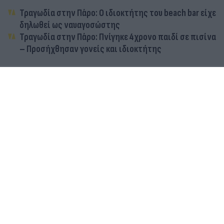
Τραγωδία στην Πάρο: Ο ιδιοκτήτης του beach bar είχε
δηλωθεί ως ναυαγοσώστης
Τραγωδία στην Πάρο: Πνίγηκε 4χρονο παιδί σε πισίνα
– Προσήχθησαν γονείς και ιδιοκτήτης