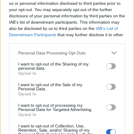
us or personal information disclosed to third parties prior to
και της Κυριακής, με περιγραφή στα ελληνικά!
your opt-out. You may separately opt-out of the further
Παράλληλα θα υπάρχει απευθείας κάλυψη και μέσα
disclosure of your personal information by third parties on the
IAB’s list of downstream participants. This information may
από το επίσημο κανάλι του EuroNASCAR στο
also be disclosed by us to third parties on the
IAB’s List of
YouTube
Downstream Participants
that may further disclose it to other
third parties.
Please note that this website/app uses one or more Google
Personal Data Processing Opt Outs
services and may gather and store information including but
not limited to your visit or usage behaviour. You may click to
I want to opt-out of the Sharing of my
personal data.
grant or deny consent to Google and its third-party tags to
Opted In
use your data for below specified purposes in below Google
consent section.
I want to opt-out of the Sale of my
Personal Data.
Opted In
I want to opt-out of processing my
Personal Data for Targeted Advertising.
Opted In
I want to opt-out of Collection, Use,
Retention, Sale, and/or Sharing of my