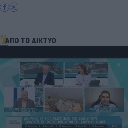
ΑΠΟ ΤΟ ΔΙΚΤΥΟ
«Στην pole position για Κωνσταντέλια η