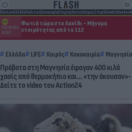
ιδήσεων
Ελλάδα
Πολιτική
Οικονομία
Επιχειρήσεις
Κόσμος
Σπορ
Showbiz
Weekend
Φωτιά τώρα στο Λασίθι - Μήνυμα
BREAKING
ετοιμότητας από το 112
NEWS
Ελλάδα
LIFE
Καιρός
Κακοκαιρία
Μαγνησί
Πρόβατα στη Μαγνησία έφαγαν 400 κιλά
χασίς από θερμοκήπιο και… «την άκουσαν»-
Δείτε το video του Action24