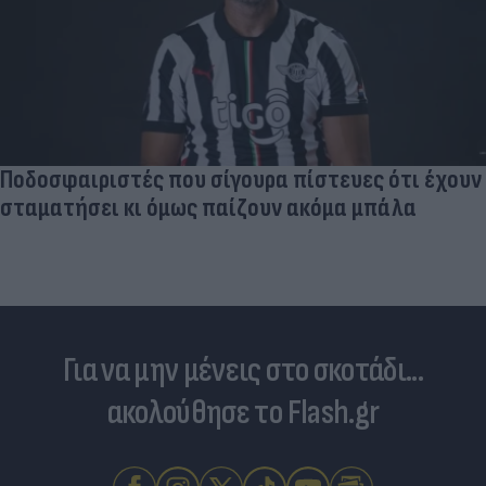
Και οι μαϊμούδες έχουν κατοικίδια! Οι
επιστήμονες ρίχνουν φως στις "φιλίες" μεταξύ
διαφορετικών ειδών
Για να μην μένεις στο σκοτάδι...
ακολούθησε το Flash.gr