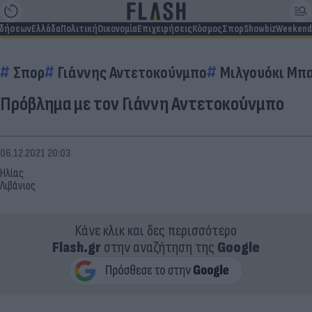
ιδήσεων
Ελλάδα
Πολιτική
Οικονομία
Επιχειρήσεις
Κόσμος
Σπορ
Showbiz
Weekend
Σπορ
Γιάννης Αντετοκούνμπο
Μιλγουόκι Μπ
Πρόβλημα με τον Γιάννη Αντετοκούνμπο
06.12.2021 20:03
Ηλίας
Λιβάνιος
Κάνε κλικ και δες περισσότερο
Flash.gr
στην αναζήτηση της
Google