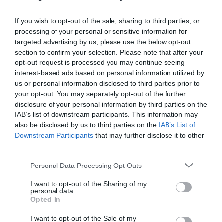
If you wish to opt-out of the sale, sharing to third parties, or
processing of your personal or sensitive information for
targeted advertising by us, please use the below opt-out
section to confirm your selection. Please note that after your
To αναπάντεχο δώρο της «Οδύσσειας» σε ένα
opt-out request is processed you may continue seeing
άγνωστο νησί της Σικελίας
interest-based ads based on personal information utilized by
us or personal information disclosed to third parties prior to
08.08.2026
ΒΑΣΙΛΙΚΉ ΚΟΥΚΊΟΥ
your opt-out. You may separately opt-out of the further
disclosure of your personal information by third parties on the
IAB’s list of downstream participants. This information may
also be disclosed by us to third parties on the
IAB’s List of
Downstream Participants
that may further disclose it to other
third parties.
Please note that this website/app uses one or more Google
Personal Data Processing Opt Outs
services and may gather and store information including but
not limited to your visit or usage behaviour. You may click to
I want to opt-out of the Sharing of my
personal data.
grant or deny consent to Google and its third-party tags to
Opted In
use your data for below specified purposes in below Google
consent section.
I want to opt-out of the Sale of my