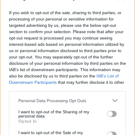
If you wish to opt-out of the sale, sharing to third parties, or
processing of your personal or sensitive information for
targeted advertising by us, please use the below opt-out
section to confirm your selection. Please note that after your
opt-out request is processed you may continue seeing
interest-based ads based on personal information utilized by
us or personal information disclosed to third parties prior to
your opt-out. You may separately opt-out of the further
disclosure of your personal information by third parties on the
IAB’s list of downstream participants. This information may
also be disclosed by us to third parties on the
IAB’s List of
Downstream Participants
that may further disclose it to other
third parties.
Please note that this website/app uses one or more Google
Personal Data Processing Opt Outs
services and may gather and store information including but
not limited to your visit or usage behaviour. You may click to
I want to opt-out of the Sharing of my
personal data.
grant or deny consent to Google and its third-party tags to
Opted In
use your data for below specified purposes in below Google
Σένγκεν υπό πίεση: Τι αλλάζει στα
consent section.
I want to opt-out of the Sale of my