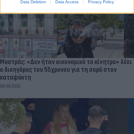
Data Deletion
Data Access
Privacy Policy
Μυστράς: «Δεν ήταν οικονομικό το κίνητρο» λέει
ο δικηγόρος του 55χρονου για τη σορό στον
καταψύκτη
08.08.2026