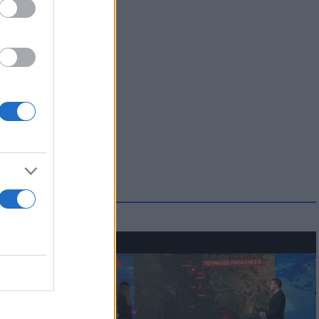
μμονή με το
 πρόβλημα