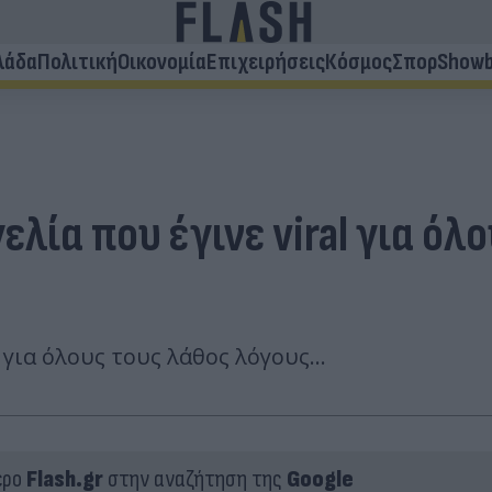
λάδα
Πολιτική
Οικονομία
Επιχειρήσεις
Κόσμος
Σπορ
Showb
λία που έγινε viral για όλ
) για όλους τους λάθος λόγους...
ερο
Flash.gr
στην αναζήτηση της
Google