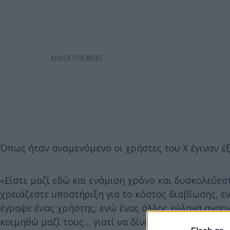
Όπως ήταν αναμενόμενο οι χρήστες του X έγιναν έξ
«Είστε μαζί εδώ και ενάμιση χρόνο και δυσκολεύεσ
χρειάζεστε υποστήριξη για το κόστος διαβίωσης, 
έγραψε ένας χρήστης, ενώ ένας άλλος εύλογα αναρ
κοιμηθώ μαζί τους… γιατί να δίνως σε εσάς 1200 λίρ