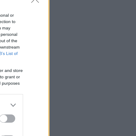
sonal or
ection to
ou may
 personal
out of the
 downstream
B’s List of
er and store
to grant or
ed purposes
νωνίας
ήνες
έγινε