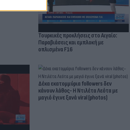
Τουρκικές προκλήσεις στο Αιγαίο:
Παραβιάσεις και εμπλοκή με
οπλισμένα F16
Δέκα εκατομμύρια followers δεν
κάνουν λάθος- Η Ντιλέτα Λεότα με
μαγιό έγινε ξανά viral (photos)