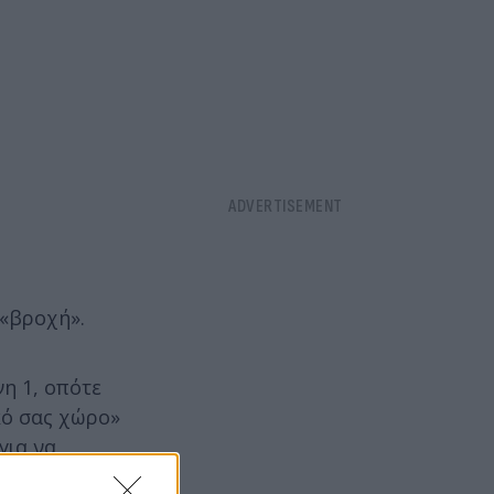
 «βροχή».
νη 1, οπότε
κό σας χώρο»
για να