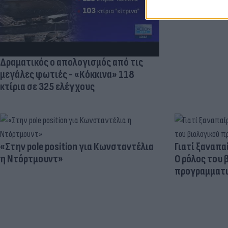
της Τραμπζον
Δραματικός ο απολογισμός από τις
μεγάλες φωτιές - «Κόκκινα» 118
κτίρια σε 325 ελέγχους
«Στην pole position για Κωνσταντέλια
Γιατί ξαναπα
η Ντόρτμουντ»
Ο ρόλος του 
προγραμματι