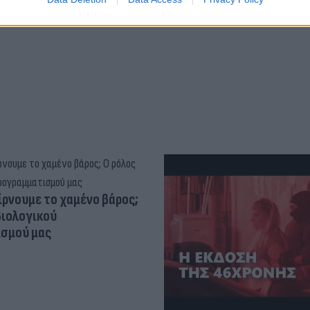
σπόρ (video)
ίρνουμε το χαμένο βάρος;
βιολογικού
σμού μας