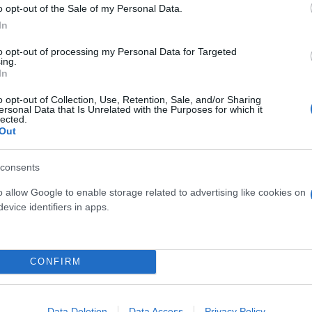
o opt-out of the Sale of my Personal Data.
In
to opt-out of processing my Personal Data for Targeted
ing.
In
α
Social Media
o opt-out of Collection, Use, Retention, Sale, and/or Sharing
ersonal Data that Is Unrelated with the Purposes for which it
lected.
Out
consents
o allow Google to enable storage related to advertising like cookies on
evice identifiers in apps.
CONFIRM
Skin dysmorphia: Όταν η ε
«τέλειο» δέρμα αποτελεί
ός στην παρουσίαση του
ψυχικής υγείας
άδες κόσμου στο γήπεδο
Data Deletion
Data Access
Privacy Policy