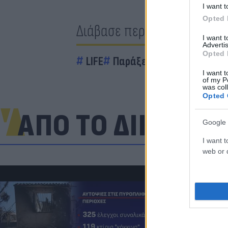
I want t
Opted 
Διάβασε περισσότερα
I want 
Advertis
Opted 
LIFE
Παράξενα
Viral
Ενοίκι
I want t
of my P
was col
Opted 
ΑΠΟ ΤΟ ΔΙΚΤΥΟ
Google 
I want t
web or d
Πανζουρλισμ
Σαλάχ - Χιλι