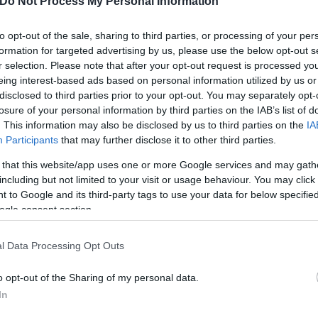
Do Not Process My Personal Information
ερο
Flash.gr
στην αναζήτηση της
Google
to opt-out of the sale, sharing to third parties, or processing of your per
formation for targeted advertising by us, please use the below opt-out s
r selection. Please note that after your opt-out request is processed y
eing interest-based ads based on personal information utilized by us or
disclosed to third parties prior to your opt-out. You may separately opt-
losure of your personal information by third parties on the IAB’s list of
. This information may also be disclosed by us to third parties on the
IA
Participants
that may further disclose it to other third parties.
 that this website/app uses one or more Google services and may gath
including but not limited to your visit or usage behaviour. You may click 
 to Google and its third-party tags to use your data for below specifi
κιγχαμ; Αγγελία για πρόσληψη υπευθύνου επικοι
ogle consent section.
Συνδυάστε διακοπές και μισθό 160.000 ευρώ
ικίαση καταστήματος με δωρεάν τους πρώτους 6 μ
l Data Processing Opt Outs
o opt-out of the Sharing of my personal data.
 με ενοίκιο 820 ευρώ - Η αγγελία «ευκαιρία» που 
In