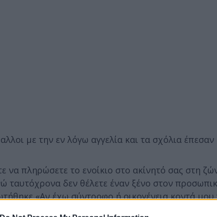
αλλοι με την εν λόγω αγγελία και τα σχόλια έπεσαν
τε να πληρώσετε το ενοίκιο στο ακίνητό σας στη ζώ
ενώ ταυτόχρονα δεν θέλετε έναν ξένο στον προσωπι
ωτήθηκε «Αν έχω σύντροφο ή οικογένεια κοντά μου 
ες αντί σε αυτούς;».