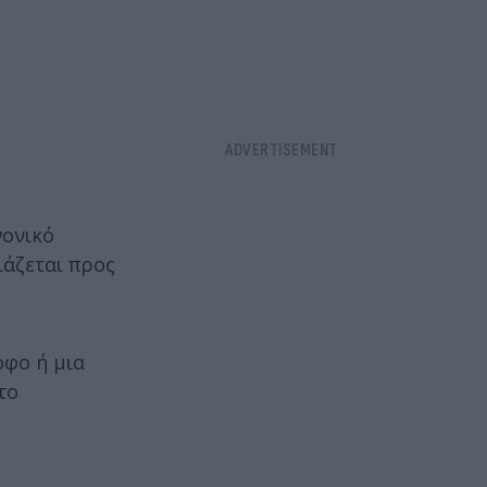
νονικό
ιάζεται προς
οφο ή μια
το