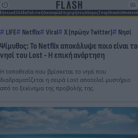
ιδήσεων
Ελλάδα
Πολιτική
Οικονομία
Επιχειρήσεις
Κόσμος
Σπορ
Showbiz
Weekend
LIFE
Netflix
Viral
X (πρώην Twitter)
Νησί
Ψίμυθος: Το Netflix αποκάλυψε ποιο είναι το
νησί του Lost - Η επική ανάρτηση
Η τοποθεσία που βρίσκεται το νησί που
διαδραματίζεται η σειρά Lost αποτελεί μυστήριο
από το ξεκίνημα της προβολής της.