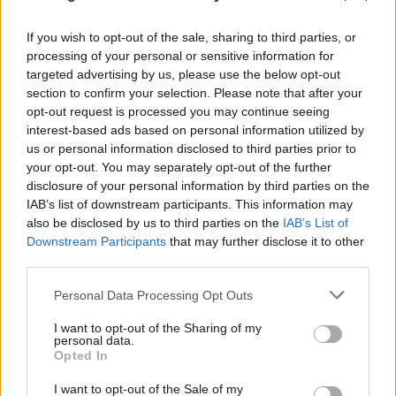
If you wish to opt-out of the sale, sharing to third parties, or
processing of your personal or sensitive information for
targeted advertising by us, please use the below opt-out
section to confirm your selection. Please note that after your
opt-out request is processed you may continue seeing
interest-based ads based on personal information utilized by
us or personal information disclosed to third parties prior to
your opt-out. You may separately opt-out of the further
disclosure of your personal information by third parties on the
IAB’s list of downstream participants. This information may
also be disclosed by us to third parties on the
IAB’s List of
Downstream Participants
that may further disclose it to other
third parties.
Please note that this website/app uses one or more Google
Personal Data Processing Opt Outs
services and may gather and store information including but
Το Ιράν θέτει έξι όρους προς τις ΗΠΑ για το
not limited to your visit or usage behaviour. You may click to
I want to opt-out of the Sharing of my
personal data.
άνοιγμα των Στενών του Ορμούζ
grant or deny consent to Google and its third-party tags to
Opted In
use your data for below specified purposes in below Google
08.08.2026
ΠΑΝΑΓΙΏΤΗΣ ΣΠΑΝΌΣ
consent section.
I want to opt-out of the Sale of my