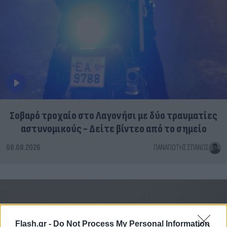
Σοβαρό τροχαίο στο Λαγονήσι με δύο τραυματίες
αστυνομικούς - Δείτε βίντεο από το σημείο
08.08.2026
ΠΑΝΑΓΙΏΤΗΣ ΣΠΑΝΌΣ
Flash.gr -
Do Not Process My Personal Information