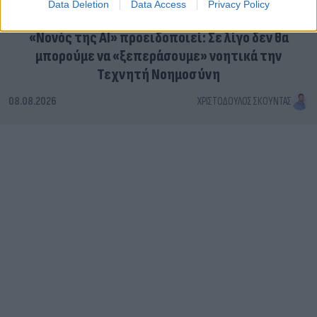
Data Deletion
Data Access
Privacy Policy
«Νονός της AI» προειδοποιεί: Σε λίγο δεν θα
μπορούμε να «ξεπεράσουμε» νοητικά την
Τεχνητή Νοημοσύνη
08.08.2026
ΧΡΙΣΤΌΔΟΥΛΟΣ ΣΚΟΎΝΤΑΣ