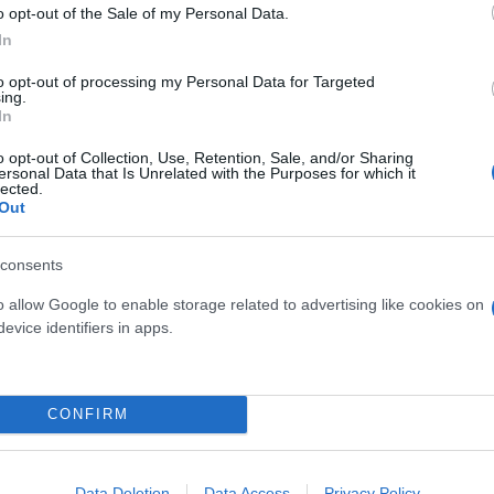
o opt-out of the Sale of my Personal Data.
In
to opt-out of processing my Personal Data for Targeted
ing.
In
o opt-out of Collection, Use, Retention, Sale, and/or Sharing
ersonal Data that Is Unrelated with the Purposes for which it
lected.
Out
consents
o allow Google to enable storage related to advertising like cookies on
evice identifiers in apps.
ερο
Flash.gr
στην αναζήτηση της
Google
CONFIRM
Data Deletion
Data Access
Privacy Policy