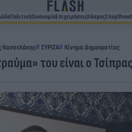
λάδα
Πολιτική
Οικονομία
Επιχειρήσεις
Κόσμος
Σπορ
Showb
ς Κασσελάκης
ΣΥΡΙΖΑ
Κίνημα Δημοκρατίας
τραύμα» του είναι ο Τσίπρα