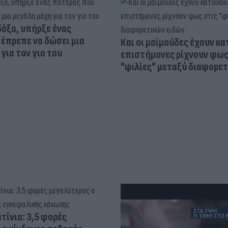
δόξα, υπήρξε ένας
έπρεπε να δώσει μια
Και οι μαϊμούδες έχουν κατ
για τον γιο του
επιστήμονες ρίχνουν φως
"φιλίες" μεταξύ διαφορε
τίνια: 3,5 φορές