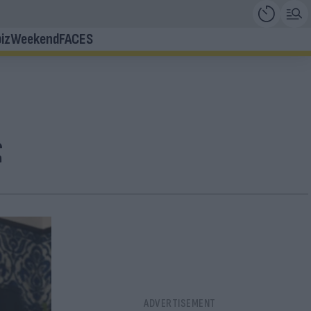
iz
Weekend
FACES
ς