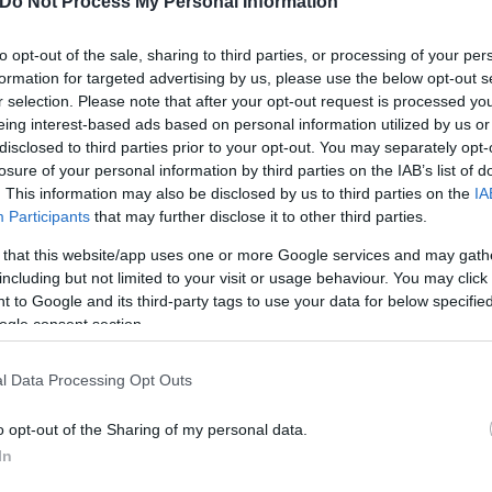
Do Not Process My Personal Information
to opt-out of the sale, sharing to third parties, or processing of your per
formation for targeted advertising by us, please use the below opt-out s
r selection. Please note that after your opt-out request is processed y
eing interest-based ads based on personal information utilized by us or
disclosed to third parties prior to your opt-out. You may separately opt-
losure of your personal information by third parties on the IAB’s list of
. This information may also be disclosed by us to third parties on the
IA
Participants
that may further disclose it to other third parties.
 that this website/app uses one or more Google services and may gath
including but not limited to your visit or usage behaviour. You may click 
 του παρελθόντος» και μία υπόθεση «τελειωμένη» γ
 to Google and its third-party tags to use your data for below specifi
ogle consent section.
ου πρόεδρος, συγγραφέας, επιχειρηματίας, ας με συ
ν.
l Data Processing Opt Outs
o opt-out of the Sharing of my personal data.
In