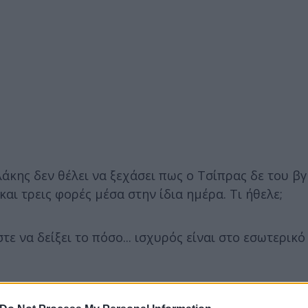
κης δεν θέλει να ξεχάσει πως ο Τσίπρας δε του βγ
αι τρεις φορές μέσα στην ίδια ημέρα. Τι ήθελε;
τε να δείξει το πόσο... ισχυρός είναι στο εσωτερικό