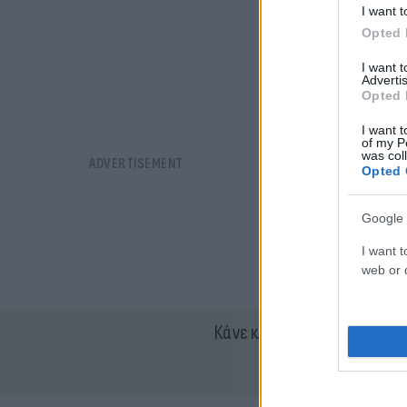
I want t
Opted 
I want 
Advertis
Opted 
I want t
of my P
was col
Opted 
Google 
I want t
web or d
Κάνε κλικ και δες περισσότ