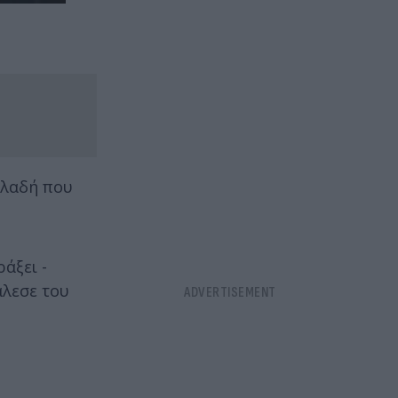
ηλαδή που
άξει -
άλεσε του