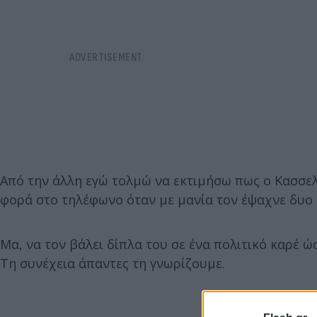
Από την άλλη εγώ τολμώ να εκτιμήσω πως ο Κασσελά
φορά στο τηλέφωνο όταν με μανία τον έψαχνε δυο κ
Μα, να τον βάλει δίπλα του σε ένα πολιτικό καρέ ώσ
Τη συνέχεια άπαντες τη γνωρίζουμε.