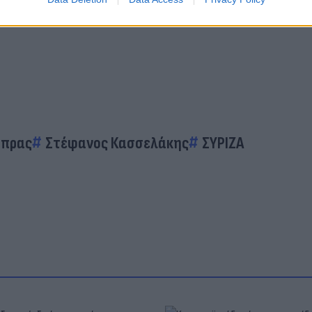
ίπρας
Στέφανος Κασσελάκης
ΣΥΡΙΖΑ