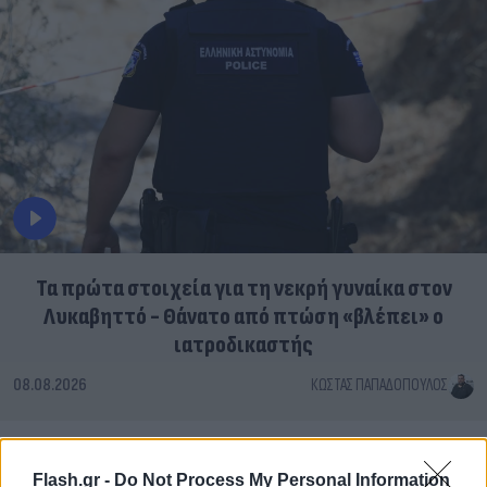
Τα πρώτα στοιχεία για τη νεκρή γυναίκα στον
Λυκαβηττό - Θάνατο από πτώση «βλέπει» ο
ιατροδικαστής
08.08.2026
ΚΏΣΤΑΣ ΠΑΠΑΔΌΠΟΥΛΟΣ
Flash.gr -
Do Not Process My Personal Information