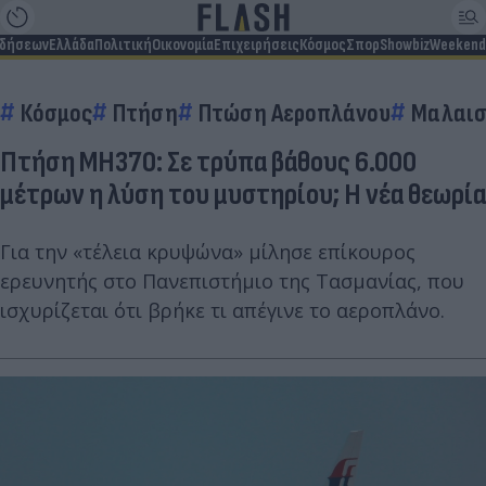
ιδήσεων
Ελλάδα
Πολιτική
Οικονομία
Επιχειρήσεις
Κόσμος
Σπορ
Showbiz
Weekend
Κόσμος
Πτήση
Πτώση Αεροπλάνου
Μαλαισ
Πτήση MH370: Σε τρύπα βάθους 6.000
μέτρων η λύση του μυστηρίου; Η νέα θεωρία
Για την «τέλεια κρυψώνα» μίλησε επίκουρος
ερευνητής στο Πανεπιστήμιο της Τασμανίας, που
ισχυρίζεται ότι βρήκε τι απέγινε το αεροπλάνο.