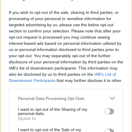
If you wish to opt-out of the sale, sharing to third parties, or
processing of your personal or sensitive information for
targeted advertising by us, please use the below opt-out
section to confirm your selection. Please note that after your
opt-out request is processed you may continue seeing
interest-based ads based on personal information utilized by
us or personal information disclosed to third parties prior to
your opt-out. You may separately opt-out of the further
disclosure of your personal information by third parties on the
IAB’s list of downstream participants. This information may
also be disclosed by us to third parties on the
IAB’s List of
Downstream Participants
that may further disclose it to other
third parties.
Please note that this website/app uses one or more Google
Personal Data Processing Opt Outs
services and may gather and store information including but
not limited to your visit or usage behaviour. You may click to
I want to opt-out of the Sharing of my
personal data.
grant or deny consent to Google and its third-party tags to
Opted In
use your data for below specified purposes in below Google
«Νονός της AI» προειδοποιεί: Σε λίγο δεν θα
consent section.
I want to opt-out of the Sale of my