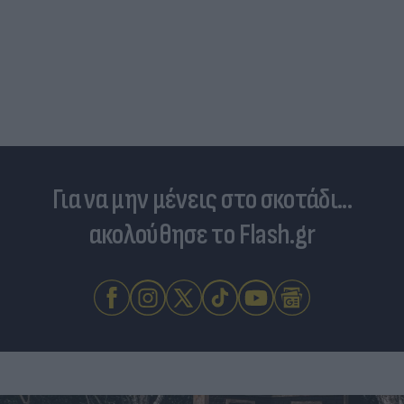
Στη «δίνη» του υπερτουρισμού τα Κουφονήσια:
Από «απάτητος» παράδεισος σε... κοσμοπολίτικο
νησί
Για να μην μένεις στο σκοτάδι...
ακολούθησε το Flash.gr