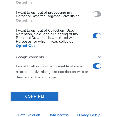
Opted In
Σύμφωνα με τις πρώτες εκτιμήσεις των Αρχών, δεν
I want to opt-out of processing my
Personal Data for Targeted Advertising.
διαφαίνεται εγκληματική ενέργεια, ενώ τα ακριβή
Opted In
αίτια του συμβάντος διερευνά το Αστυνομικό
I want to opt-out of Collection, Use,
Τμήμα Πτολεμαΐδας.
Retention, Sale, and/or Sharing of my
Personal Data that Is Unrelated with the
Purposes for which it was collected.
Opted Out
Κάνε κλικ και δες περισσότερο
Google consents
Flash.gr
στην αναζήτηση της
Google
I want to allow Google to enable storage
related to advertising like cookies on web or
device identifiers in apps.
CONFIRM
Διάβασε περισσότερα
Data Deletion
Data Access
Privacy Policy