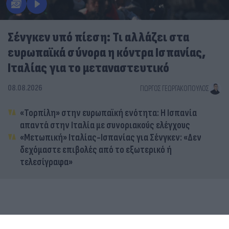
Σένγκεν υπό πίεση: Τι αλλάζει στα
ευρωπαϊκά σύνορα η κόντρα Ισπανίας,
Ιταλίας για το μεταναστευτικό
08.08.2026
ΓΙΏΡΓΟΣ ΓΕΩΡΓΑΚΌΠΟΥΛΟΣ
«Τορπίλη» στην ευρωπαϊκή ενότητα: Η Ισπανία
απαντά στην Ιταλία με συνοριακούς ελέγχους
«Μετωπική» Ιταλίας-Ισπανίας για Σένγκεν: «Δεν
δεχόμαστε επιβολές από το εξωτερικό ή
τελεσίγραφα»