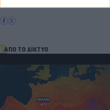
Ελλάδα
Πτολεμαΐδα
ΑΠΟ ΤΟ ΔΙΚΤΥΟ