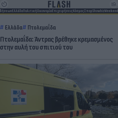
ιδήσεων
Ελλάδα
Πολιτική
Οικονομία
Επιχειρήσεις
Κόσμος
Σπορ
Showbiz
Weekend
Ελλάδα
Πτολεμαΐδα
Πτολεμαΐδα: Άντρας βρέθηκε κρεμασμένος
στην αυλή του σπιτιού του