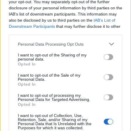
your opt-out. You may separately opt-out of the further
disclosure of your personal information by third parties on the
IAB’s list of downstream participants. This information may
also be disclosed by us to third parties on the
IAB’s List of
Downstream Participants
that may further disclose it to other
third parties.
Please note that this website/app uses one or more Google
Personal Data Processing Opt Outs
services and may gather and store information including but
not limited to your visit or usage behaviour. You may click to
I want to opt-out of the Sharing of my
personal data.
grant or deny consent to Google and its third-party tags to
Opted In
use your data for below specified purposes in below Google
consent section.
I want to opt-out of the Sale of my
Personal Data.
Opted In
I want to opt-out of processing my
Personal Data for Targeted Advertising.
Opted In
I want to opt-out of Collection, Use,
Retention, Sale, and/or Sharing of my
Personal Data that Is Unrelated with the
Purposes for which it was collected.