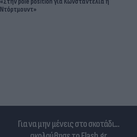
«Στην pole position για Κωνσταντέλια η
Ντόρτμουντ»
Για να μην μένεις στο σκοτάδι...
ακολούθησε το Flash.gr