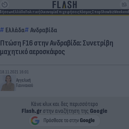
ιδήσεων
Ελλάδα
Πολιτική
Οικονομία
Επιχειρήσεις
Κόσμος
Σπορ
Showbiz
Weekend
Ελλάδα
Ανδραβίδα
Πτώση F16 στην Ανδραβίδα: Συνετρίβη
μαχητικό αεροσκάφος
18.11.2021 16:01
Αγγελική
Γιαννακού
Κάνε κλικ και δες περισσότερο
Flash.gr
στην αναζήτηση της
Google