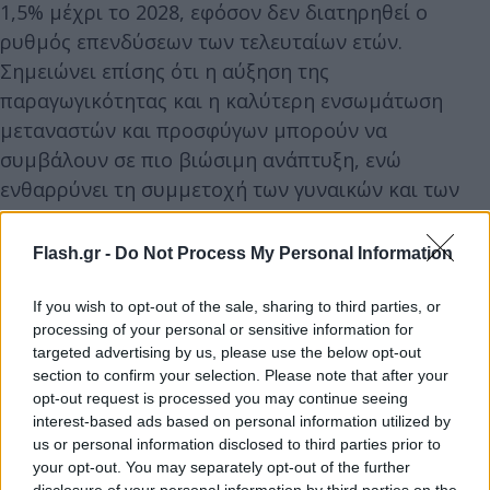
1,5% μέχρι το 2028, εφόσον δεν διατηρηθεί ο
ρυθμός επενδύσεων των τελευταίων ετών.
Σημειώνει επίσης ότι η αύξηση της
παραγωγικότητας και η καλύτερη ενσωμάτωση
μεταναστών και προσφύγων μπορούν να
συμβάλουν σε πιο βιώσιμη ανάπτυξη, ενώ
ενθαρρύνει τη συμμετοχή των γυναικών και των
ηλικιωμένων στην αγορά εργασίας.
Flash.gr -
Do Not Process My Personal Information
Η «εμμονή» του ελληνικού πληθωρισμού
If you wish to opt-out of the sale, sharing to third parties, or
processing of your personal or sensitive information for
Όσον αφορά ένα από τα κύρια οικονομικά
targeted advertising by us, please use the below opt-out
ζητήματα της χώρας, τον
πληθωρισμό
, οι
section to confirm your selection. Please note that after your
εκτιμήσεις είναι συγκρατημένα αισιόδοξες. Το 2024
opt-out request is processed you may continue seeing
σημειώθηκε 3%, ενώ για το 2025 προβλέπεται
interest-based ads based on personal information utilized by
us or personal information disclosed to third parties prior to
μείωση της τάξης του 0,6% δηλαδή στο 2,4% και
your opt-out. You may separately opt-out of the further
περαιτέρω πτώση το 2026 στο 2,1%. Μάλιστα, η