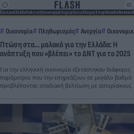
ιδήσεων
Ελλάδα
Πολιτική
Οικονομία
Επιχειρήσεις
Κόσμος
Σπορ
Showbiz
Weekend
Οικονομία
Πληθωρισμός
Ανεργία
Οικονομι
Πτώση στα... μαλακά για την Ελλάδα: Η
ανάπτυξη που «βλέπει» το ΔΝΤ για το 2025
Για την ελληνική οικονομία εξετάστηκαν διάφορες
παράμετροι που την επηρεάζουν σε μεγάλο βαθμό
προβλέποντας σταδιακή βελτίωση με αστερίσκους.