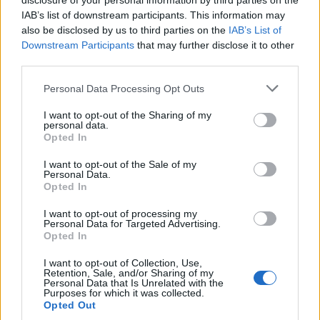
disclosure of your personal information by third parties on the
έκθεση εξηγεί πως η «εμμονή» του υψηλού
IAB’s list of downstream participants. This information may
also be disclosed by us to third parties on the
IAB’s List of
πληθωρισμού στην Ελλάδα, σε σχέση με τον
Downstream Participants
that may further disclose it to other
ευρωπαϊκό μέσο όρο, προκύπτει από την επίδραση
third parties.
των υπηρεσιών και τον δομικό πληθωρισμό. Έτσι,
Please note that this website/app uses one or more Google
παρά την αποκλιμάκωση των τιμών στην ενέργεια,
Personal Data Processing Opt Outs
services and may gather and store information including but
σε άλλους τομείς της οικονομίας παρατηρούνται
not limited to your visit or usage behaviour. You may click to
I want to opt-out of the Sharing of my
personal data.
ακόμη ανατιμήσεις.
grant or deny consent to Google and its third-party tags to
Opted In
use your data for below specified purposes in below Google
consent section.
I want to opt-out of the Sale of my
Ο «εξευρωπαϊσμός» της ανεργίας
Personal Data.
Opted In
Η πρόβλεψη για την ενσωμάτωση του πληθυσμού
I want to opt-out of processing my
στην αγορά εργασίας είναι θετική, αφού αναμένεται
Personal Data for Targeted Advertising.
Opted In
να μειωθεί στο 9,4% το 2025 και στο 9% το 2026.
Παράλληλα, ως το 2030 η
ανεργία
εκτιμάται ότι θα
I want to opt-out of Collection, Use,
Retention, Sale, and/or Sharing of my
φτάσει το 7%, προσεγγίζοντας τα μέσα επίπεδα της
Personal Data that Is Unrelated with the
Purposes for which it was collected.
Ε.Ε.
Opted Out