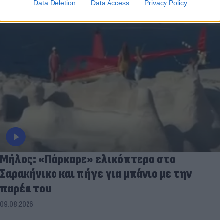
Data Deletion
Data Access
Privacy Policy
Μήλος: «Πάρκαρε» ελικόπτερο στο
Σαρακήνικο και πήγε για μπάνιο με την
παρέα του
09.08.2026