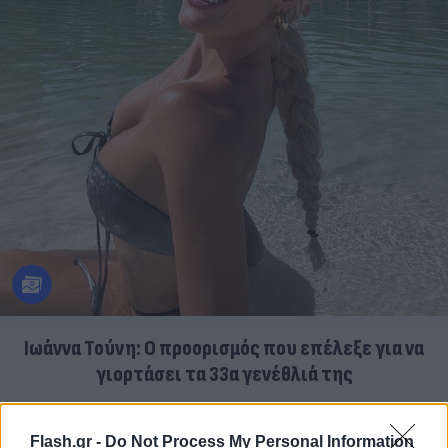
Ιωάννα Τούνη: Ο προορισμός που επέλεξε για να
γιορτάσει τα 33α γενέθλιά της
09.08.2026
ΤΖΏΡΤΖΙΑ ΓΕΩΡΓΊΟΥ
Flash.gr -
Do Not Process My Personal Information