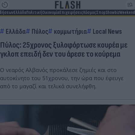
ιδήσεων
Ελλάδα
Πολιτική
Οικονομία
Επιχειρήσεις
Κόσμος
Σπορ
Showbiz
Weekend
Ελλάδα
Πύλος
κομμωτήρια
Local News
Πύλος: 25χρονος ξυλοφόρτωσε κουρέα με
γκλοπ επειδή δεν του άρεσε το κούρεμα
Ο νεαρός Αλβανός προκάλεσε ζημιές και στο
αυτοκίνητο του 51χρονου, την ώρα που έφευγε
από το μαγαζί και τελικά συνελήφθη.