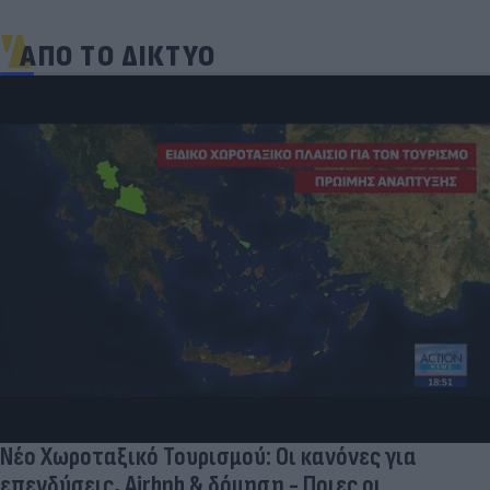
ΑΠΟ ΤΟ ΔΙΚΤΥΟ
Aγνώριστος στα 55 του ο θρύλος του παγκόσμιου
αθλητισμού (photo)