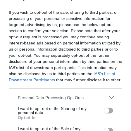
If you wish to opt-out of the sale, sharing to third parties, or
processing of your personal or sensitive information for
targeted advertising by us, please use the below opt-out
section to confirm your selection. Please note that after your
opt-out request is processed you may continue seeing
interest-based ads based on personal information utilized by
us or personal information disclosed to third parties prior to
your opt-out. You may separately opt-out of the further
disclosure of your personal information by third parties on the
IAB’s list of downstream participants. This information may
also be disclosed by us to third parties on the
IAB’s List of
Downstream Participants
that may further disclose it to other
third parties.
Please note that this website/app uses one or more Google
Personal Data Processing Opt Outs
services and may gather and store information including but
not limited to your visit or usage behaviour. You may click to
I want to opt-out of the Sharing of my
personal data.
grant or deny consent to Google and its third-party tags to
Opted In
use your data for below specified purposes in below Google
consent section.
I want to opt-out of the Sale of my