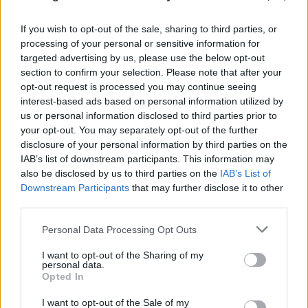
If you wish to opt-out of the sale, sharing to third parties, or
processing of your personal or sensitive information for
targeted advertising by us, please use the below opt-out
section to confirm your selection. Please note that after your
opt-out request is processed you may continue seeing
interest-based ads based on personal information utilized by
us or personal information disclosed to third parties prior to
your opt-out. You may separately opt-out of the further
disclosure of your personal information by third parties on the
IAB’s list of downstream participants. This information may
also be disclosed by us to third parties on the
IAB’s List of
Downstream Participants
that may further disclose it to other
third parties.
Please note that this website/app uses one or more Google
Personal Data Processing Opt Outs
services and may gather and store information including but
Προκλητικός Φιντάν για το Κυπριακό: «Η
not limited to your visit or usage behaviour. You may click to
I want to opt-out of the Sharing of my
ειρήνη οφείλεται στους Τούρκους
personal data.
grant or deny consent to Google and its third-party tags to
Opted In
στρατιώτες»
use your data for below specified purposes in below Google
consent section.
I want to opt-out of the Sale of my