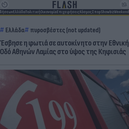
ιδήσεων
Ελλάδα
Πολιτική
Οικονομία
Επιχειρήσεις
Κόσμος
Σπορ
Showbiz
Weekend
Ελλάδα
πυροσβέστες (not updated)
Έσβησε η φωτιά σε αυτοκίνητο στην Εθνική
Οδό Αθηνών Λαμίας στο ύψος της Κηφισιάς