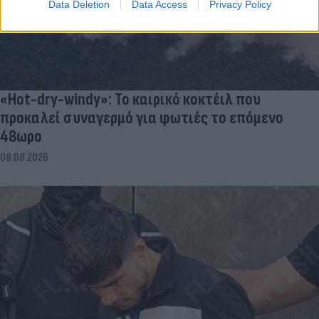
Data Deletion
Data Access
Privacy Policy
«Hot-dry-windy»: Το καιρικό κοκτέιλ που
προκαλεί συναγερμό για φωτιές το επόμενο
48ωρο
08.08.2026