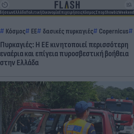
ιδήσεων
Ελλάδα
Πολιτική
Οικονομία
Επιχειρήσεις
Κόσμος
Σπορ
Showbiz
Weekend
Κόσμος
EE
δασικές πυρκαγιές
Copernicus
Πυρκαγιές: Η ΕΕ κινητοποιεί περισσότερη
εναέρια και επίγεια πυροσβεστική βοήθεια
στην Ελλάδα