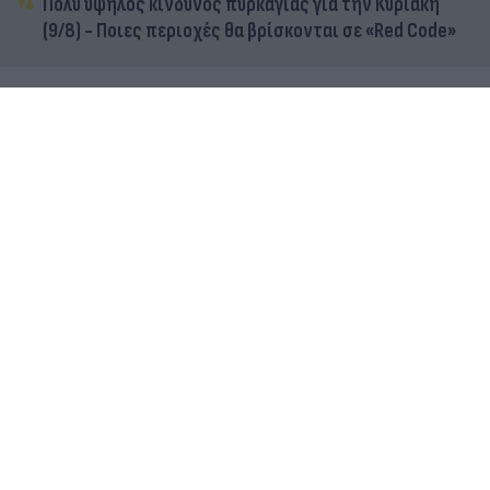
Πολύ υψηλός κίνδυνος πυρκαγιάς για την Κυριακή
(9/8) - Ποιες περιοχές θα βρίσκονται σε «Red Code»