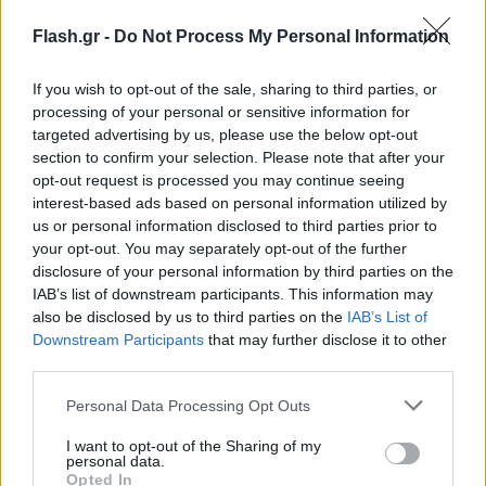
στην Ελλάδα, ενώ το σύστημα δορυφορικής
χαρτογράφησης Copernicus εκτιμά τις ζημιές σε
Flash.gr -
Do Not Process My Personal Information
διάφορες περιοχές της Αττικής και της Ρόδου.
If you wish to opt-out of the sale, sharing to third parties, or
processing of your personal or sensitive information for
Επιπλέον, δύο αεροσκάφη Καναντέρ από το
targeted advertising by us, please use the below opt-out
section to confirm your selection. Please note that after your
απόθεμα rescEU που φιλοξενείται στην Ισπανία
opt-out request is processed you may continue seeing
αποστέλλονται στη βορειοδυτική Τυνησία.
interest-based ads based on personal information utilized by
us or personal information disclosed to third parties prior to
your opt-out. You may separately opt-out of the further
disclosure of your personal information by third parties on the
IAB’s list of downstream participants. This information may
also be disclosed by us to third parties on the
IAB’s List of
Downstream Participants
that may further disclose it to other
third parties.
Please note that this website/app uses one or more Google
Personal Data Processing Opt Outs
services and may gather and store information including but
not limited to your visit or usage behaviour. You may click to
I want to opt-out of the Sharing of my
personal data.
grant or deny consent to Google and its third-party tags to
Opted In