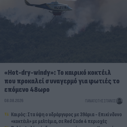
«Hot-dry-windy»: Το καιρικό κοκτέιλ
που προκαλεί συναγερμό για φωτιές το
επόμενο 48ωρο
08.08.2026
ΠΑΝΑΓΙΏΤΗΣ ΣΠΑΝΌΣ
Καιρός: Στα ύψη ο υδράργυρος με 39άρια - Επικίνδυνο
«κοκτέιλ» με μελτέμια, σε Red Code 4 περιοχές