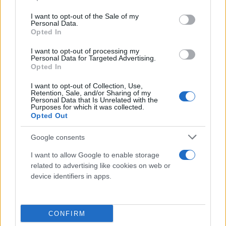
use your data for below specified purposes in below Google
consent section.
I want to opt-out of the Sale of my
Personal Data.
Opted In
I want to opt-out of processing my
Personal Data for Targeted Advertising.
Opted In
I want to opt-out of Collection, Use,
Retention, Sale, and/or Sharing of my
Personal Data that Is Unrelated with the
Purposes for which it was collected.
Opted Out
Google consents
I want to allow Google to enable storage
related to advertising like cookies on web or
device identifiers in apps.
Ο Επίτροπος Διαχείρισης Κρίσεων, Γιάνες
CONFIRM
Λέναρτσιτς, δήλωσε σχετικά: «Οι πυρκαγιές που