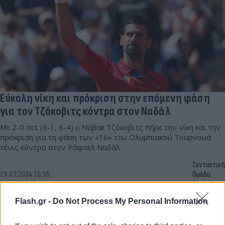
Εύκολη νίκη και πρόκριση στην επόμενη φάση
για τον Τζόκοβιτς κόντρα στον Ναδάλ
Με 2-0 σετ (6-1, 6-4) ο Νόβακ Τζόκοβιτς πήρε την νίκη και την
πρόκριση για τη φάση των «16» του Ολυμπιακού Τουρνουά
τένις κόντρα στον Ράφαελ Ναδάλ.
Συντακτική
29.07.2024 16:55
Ομάδα
Flash.gr
Flash.gr -
Do Not Process My Personal Information