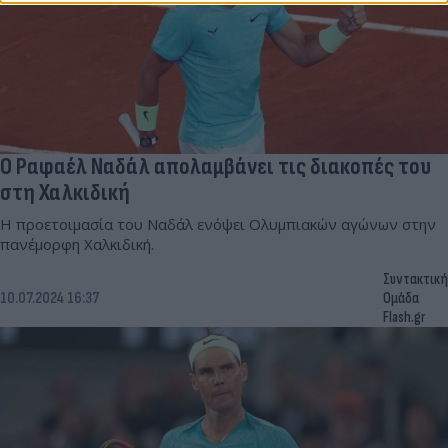
Ο Ραφαέλ Ναδάλ απολαμβάνει τις διακοπές του
στη Χαλκιδική
Η προετοιμασία του Ναδάλ ενόψει Ολυμπιακών αγώνων στην
πανέμορφη Χαλκιδική.
Συντακτική
10.07.2024 16:37
Ομάδα
Flash.gr