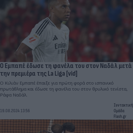
Ο Εμπαπέ έδωσε τη φανέλα του στον Ναδάλ μετά
την πρεμιέρα της La Liga [vid]
Ο Κιλιάν Εμπαπέ έπαιξε για πρώτη φορά στο ισπανικό
πρωτάθλημα και έδωσε τη φανέλα του στον θρυλικό τενίστα,
Ράφα Ναδάλ.
Συντακτική
19.08.2024 13:56
Ομάδα
Flash.gr