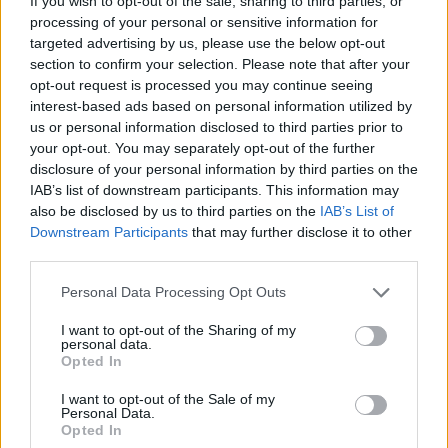
If you wish to opt-out of the sale, sharing to third parties, or
processing of your personal or sensitive information for
targeted advertising by us, please use the below opt-out
section to confirm your selection. Please note that after your
opt-out request is processed you may continue seeing
interest-based ads based on personal information utilized by
us or personal information disclosed to third parties prior to
your opt-out. You may separately opt-out of the further
disclosure of your personal information by third parties on the
ΣΤΟΙΧΗΜΑ: Κερδίζει ο Τσιτσιπάς, ντέρμπι από τα
IAB’s list of downstream participants. This information may
also be disclosed by us to third parties on the
IAB’s List of
παλιά στο τένις
Downstream Participants
that may further disclose it to other
Μετά το απόλυτο των επιτυχιών, το BetMarket.gr προτείνει
third parties.
και σήμερα επιλογές από το τουρνουά τένις στους
Please note that this website/app uses one or more Google
Ολυμπιακούς Αγώνες του Παρισιού.
Personal Data Processing Opt Outs
services and may gather and store information including but
Συντακτική
not limited to your visit or usage behaviour. You may click to
I want to opt-out of the Sharing of my
29.07.2024 11:03
Ομάδα
personal data.
grant or deny consent to Google and its third-party tags to
Opted In
Flash.gr
use your data for below specified purposes in below Google
consent section.
I want to opt-out of the Sale of my
Personal Data.
Opted In