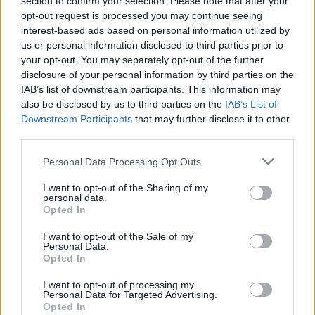
section to confirm your selection. Please note that after your
Φεβρουαρίου από την περιοχή Ραντάρ, στην Άνω
opt-out request is processed you may continue seeing
interest-based ads based on personal information utilized by
Περαία Θεσσαλονίκης.
us or personal information disclosed to third parties prior to
your opt-out. You may separately opt-out of the further
disclosure of your personal information by third parties on the
IAB’s list of downstream participants. This information may
also be disclosed by us to third parties on the
IAB’s List of
Downstream Participants
that may further disclose it to other
third parties.
Please note that this website/app uses one or more Google
Personal Data Processing Opt Outs
services and may gather and store information including but
not limited to your visit or usage behaviour. You may click to
I want to opt-out of the Sharing of my
personal data.
grant or deny consent to Google and its third-party tags to
Opted In
use your data for below specified purposes in below Google
consent section.
I want to opt-out of the Sale of my
Personal Data.
Opted In
I want to opt-out of processing my
Personal Data for Targeted Advertising.
Opted In