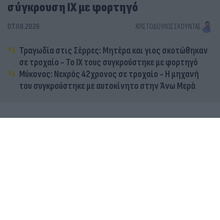
σύγκρουση ΙΧ με φορτηγό
07.08.2026
ΧΡΙΣΤΌΔΟΥΛΟΣ ΣΚΟΎΝΤΑΣ
Τραγωδία στις Σέρρες: Μητέρα και γιος σκοτώθηκαν
σε τροχαίο - Το ΙΧ τους συγκρούστηκε με φορτηγό
Μύκονος: Νεκρός 42χρονος σε τροχαίο - Η μηχανή
του συγκρούστηκε με αυτοκίνητο στην Άνω Μερά