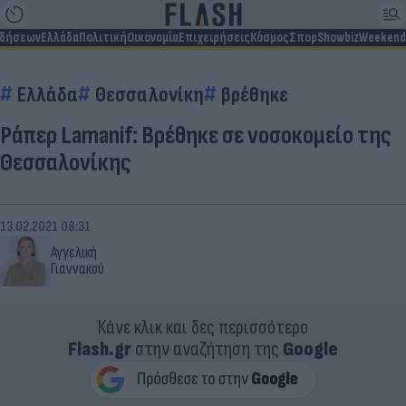
ιδήσεων
Ελλάδα
Πολιτική
Οικονομία
Επιχειρήσεις
Κόσμος
Σπορ
Showbiz
Weekend
Ελλάδα
Θεσσαλονίκη
βρέθηκε
Ράπερ Lamanif: Βρέθηκε σε νοσοκομείο της
Θεσσαλονίκης
13.02.2021 08:31
Αγγελική
Γιαννακού
Κάνε κλικ και δες περισσότερο
Flash.gr
στην αναζήτηση της
Google