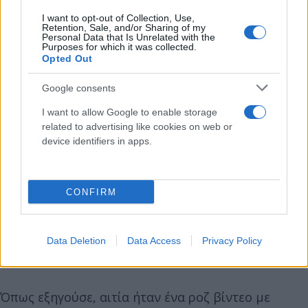
I want to opt-out of Collection, Use,
Retention, Sale, and/or Sharing of my
Personal Data that Is Unrelated with the
Purposes for which it was collected.
Opted Out
Google consents
I want to allow Google to enable storage
related to advertising like cookies on web or
device identifiers in apps.
CONFIRM
Ο συναγερμός στις Αρχές σήμανε μετά από ένα
βίντεο που ο ίδιος ανέβασε στον προσωπικό του
λογαριασμό στο Instagram, εκφράζοντας την
Data Deletion
Data Access
Privacy Policy
πρόθεσή του να βάλει τέλος στη ζωή του.
Όπως εξηγούσε, αιτία ήταν ένα ροζ βίντεο με