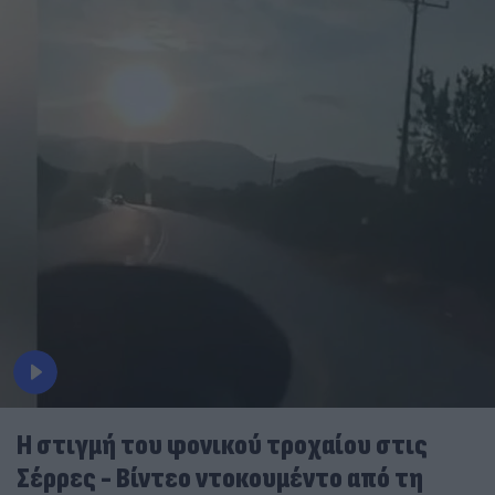
Η στιγμή του φονικού τροχαίου στις
Σέρρες - Βίντεο ντοκουμέντο από τη