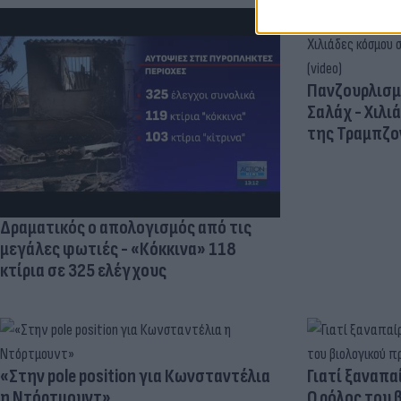
Πανζουρλισμ
Σαλάχ - Χιλι
της Τραμπζον
Δραματικός ο απολογισμός από τις
μεγάλες φωτιές - «Κόκκινα» 118
κτίρια σε 325 ελέγχους
«Στην pole position για Κωνσταντέλια
Γιατί ξαναπα
η Ντόρτμουντ»
Ο ρόλος του 