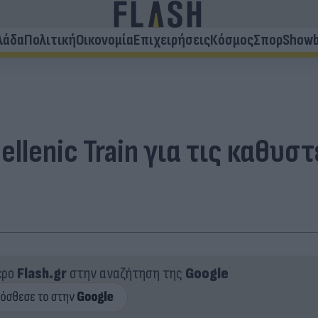
λάδα
Πολιτική
Οικονομία
Επιχειρήσεις
Κόσμος
Σπορ
Showb
ellenic Train για τις καθυ
ερο
Flash.gr
στην αναζήτηση της
Google