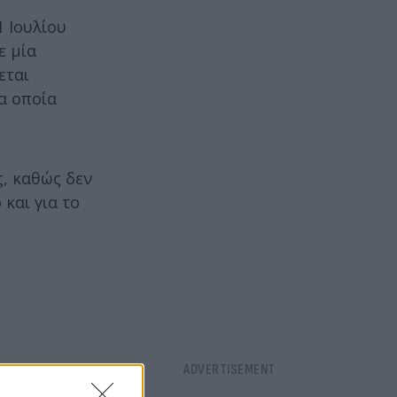
 Ιουλίου
ε μία
εται
α οποία
ς, καθώς δεν
και για το