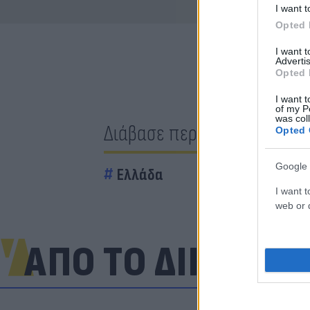
I want t
Opted 
I want 
Advertis
Opted 
I want t
of my P
was col
Διάβασε περισσότερα
Opted 
Google 
Ελλάδα
I want t
web or d
ΑΠΟ ΤΟ ΔΙΚΤΥΟ