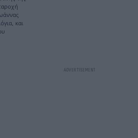
 παροχή
Ιωάννας
όγια, και
ου