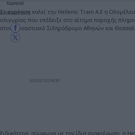
Κομνηνού
Σε ακρόαση καλεί την Hellenic Train A.E η Ολομέλε
02.08.2022 10:55
ολιγωρίας που επέδειξε στο αίτημα παροχής πληρο
στον Προαστιακό Σιδηρόδρομο Αθηνών και Θεσσαλο
Ειδικότερα, σύμφωνα με την ίδια ανακοίνωση, η Hel