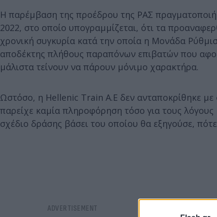
Η παρέμβαση της προέδρου της ΡΑΣ πραγματοποιήθη
2022, στο οποίο υπογραμμίζεται, ότι τα προαναφερ
χρονική συγκυρία κατά την οποία η Μονάδα Ρύθμισ
αποδέκτης πλήθους παραπόνων επιβατών που αφορ
μάλιστα τείνουν να πάρουν μόνιμο χαρακτήρα.
Ωστόσο, η Hellenic Train A.E δεν ανταποκρίθηκε μ
παρείχε καμία πληροφόρηση τόσο για τους λόγους 
σχέδιο δράσης βάσει του οποίου θα εξηγούσε, πότε