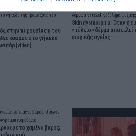
Skin dysmorphia: Όταν η ε
«τέλειο» δέρμα αποτελεί
ός στην παρουσίαση του
ψυχικής υγείας
άδες κόσμου στο γήπεδο
σπόρ (video)
ίρνουμε το χαμένο βάρος;
βιολογικού