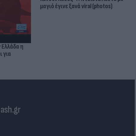
μαγιό έγινε ξανά viral (photos)
ν Ελλάδα η
ι για
lash.gr