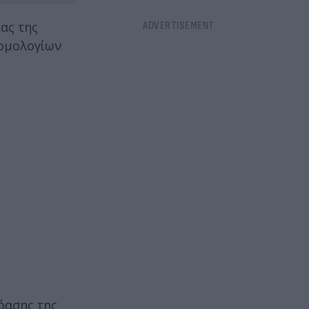
ίας της
ρομολογίων
ρόασης της