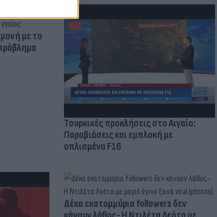
μμονή με το
 πρόβλημα
Τουρκικές προκλήσεις στο Αιγαίο:
Παραβιάσεις και εμπλοκή με
οπλισμένα F16
Δέκα εκατομμύρια followers δεν
κάνουν λάθος- Η Ντιλέτα Λεότα με