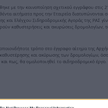
κε με την κοινοποίηση σχετικού εγγράφου στις 21
θέντα αιτήματα προς την Εταιρεία διατυπώνονται σ
ης και Ελέγχου Σιδηροδρομικής Αγοράς της ΡΑΣ γίν
ούν καθυστερήσεις και ακυρώσεις δρομολογίων, τ
ε οποιονδήποτε τρόπο στο έγγραφο αίτημα της Αρχή
καθυστέρησης και ακύρωσης των δρομολογίων, όσο 
 και πως, θα ομαλοποιηθεί το σιδηροδρομικό έργο.