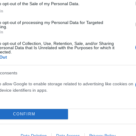
o opt-out of the Sale of my Personal Data.
In
to opt-out of processing my Personal Data for Targeted
ing.
In
o opt-out of Collection, Use, Retention, Sale, and/or Sharing
ersonal Data that Is Unrelated with the Purposes for which it
lected.
Out
consents
o allow Google to enable storage related to advertising like cookies on
evice identifiers in apps.
CONFIRM
Data Deletion
Data Access
Privacy Policy