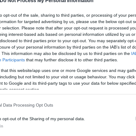
Do Not Process My Personal Information
to opt-out of the sale, sharing to third parties, or processing of your per
formation for targeted advertising by us, please use the below opt-out s
r selection. Please note that after your opt-out request is processed y
eing interest-based ads based on personal information utilized by us or
disclosed to third parties prior to your opt-out. You may separately opt-
ρέας αρμόδιος για την ορθή εφαρμογή του Κανονι
losure of your personal information by third parties on the IAB’s list of
. This information may also be disclosed by us to third parties on the
IA
, ότι δεν μπορεί να υπάρξει καμία ανοχή σε οποιαδ
Participants
that may further disclose it to other third parties.
σκοπτης μετακίνησης των πολιτών, ενώ παράλληλα, 
 that this website/app uses one or more Google services and may gath
ταφορικού έργου της χώρας και συνακόλουθα της ε
including but not limited to your visit or usage behaviour. You may click 
 to Google and its third-party tags to use your data for below specifi
ogle consent section.
ικής Τριμελούς Επιτροπής Ακρόασης της ΡΑΣ θα πρα
l Data Processing Opt Outs
o opt-out of the Sharing of my personal data.
ερο
Flash.gr
στην αναζήτηση της
Google
In