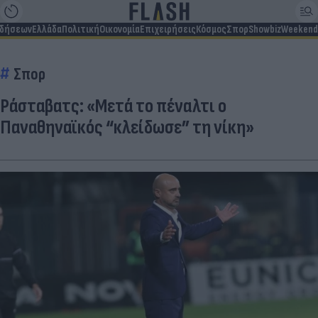
ιδήσεων
Ελλάδα
Πολιτική
Οικονομία
Επιχειρήσεις
Κόσμος
Σπορ
Showbiz
Weekend
Σπορ
Ράσταβατς: «Μετά το πέναλτι ο
Παναθηναϊκός “κλείδωσε” τη νίκη»