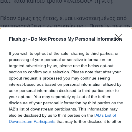
Εκεί, κατά κάποιο τρόπο «κλείδωσε» τη νίκη.
Πέραν όμως της ήττας, είμαι ικανοποιημένος από
την προσπάθεια των παικτών μου. Πιστεύω πως το
επίπεδο της απόδοσης μας είναι σε καλά επίπεδα.
Flash.gr -
Do Not Process My Personal Information
Δεν επαναπαυόμαστε και συνεχίζουμε να
βελτιωνόμαστε».
If you wish to opt-out of the sale, sharing to third parties, or
processing of your personal or sensitive information for
targeted advertising by us, please use the below opt-out
section to confirm your selection. Please note that after your
opt-out request is processed you may continue seeing
interest-based ads based on personal information utilized by
us or personal information disclosed to third parties prior to
your opt-out. You may separately opt-out of the further
disclosure of your personal information by third parties on the
IAB’s list of downstream participants. This information may
also be disclosed by us to third parties on the
IAB’s List of
Downstream Participants
that may further disclose it to other
third parties.