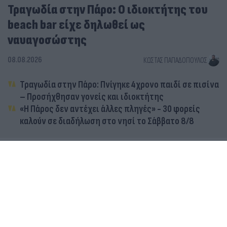
Τραγωδία στην Πάρο: Ο ιδιοκτήτης του
beach bar είχε δηλωθεί ως
ναυαγοσώστης
08.08.2026
ΚΏΣΤΑΣ ΠΑΠΑΔΌΠΟΥΛΟΣ
Τραγωδία στην Πάρο: Πνίγηκε 4χρονο παιδί σε πισίνα
– Προσήχθησαν γονείς και ιδιοκτήτης
«Η Πάρος δεν αντέχει άλλες πληγές» - 30 φορείς
καλούν σε διαδήλωση στο νησί το Σάββατο 8/8