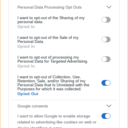
Please note that this website/app uses one or more Google
Personal Data Processing Opt Outs
services and may gather and store information including but
not limited to your visit or usage behaviour. You may click to
I want to opt-out of the Sharing of my
personal data.
grant or deny consent to Google and its third-party tags to
Opted In
use your data for below specified purposes in below Google
consent section.
I want to opt-out of the Sale of my
Personal Data.
Opted In
I want to opt-out of processing my
Personal Data for Targeted Advertising.
Opted In
I want to opt-out of Collection, Use,
Retention, Sale, and/or Sharing of my
Personal Data that Is Unrelated with the
Purposes for which it was collected.
Opted Out
Google consents
I want to allow Google to enable storage
Για τον εναγκαλισμό στο τέλος του ματς με τον
related to advertising like cookies on web or
Γιοβάνοβιτς: