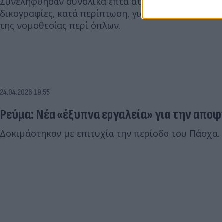
Συνελήφθησαν συνολικά επτά άτομα, σε βάρος τω
δικογραφίες, κατά περίπτωση, για κλοπή ηλεκτρική
της νομοθεσίας περί όπλων.
24.04.2026 19:55
Ρεύμα: Νέα «έξυπνα εργαλεία» για την απο
Δοκιμάστηκαν με επιτυχία την περίοδο του Πάσχα.