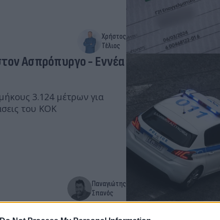
Χρήστος
Τέλιος
στον Ασπρόπυργο - Εννέα
μήκους 3.124 μέτρων για
άσεις του ΚΟΚ
Παναγιώτης
Σπανός
μμαχία των 4 στην Αθήνα