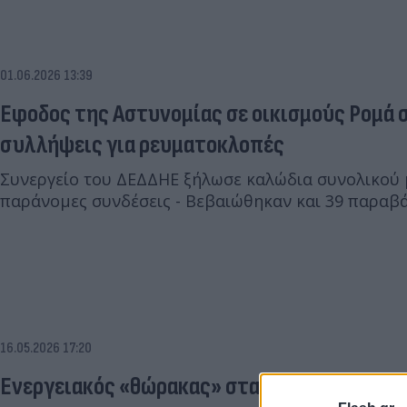
01.06.2026 13:39
Εφοδος της Αστυνομίας σε οικισμούς Ρομά 
συλλήψεις για ρευματοκλοπές
Συνεργείο του ΔΕΔΔΗΕ ξήλωσε καλώδια συνολικού 
παράνομες συνδέσεις - Βεβαιώθηκαν και 39 παραβ
16.05.2026 17:20
Ενεργειακός «θώρακας» στα Βαλκάνια: Η συ