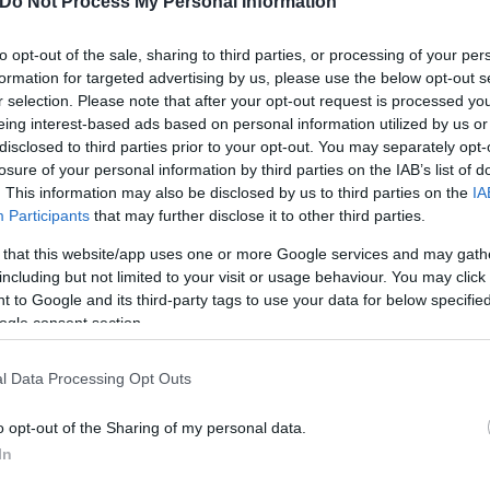
Do Not Process My Personal Information
δημιουργούν ένα κοινό
to opt-out of the sale, sharing to third parties, or processing of your per
συνδεσιμότητα των δικτύων,
formation for targeted advertising by us, please use the below opt-out s
r selection. Please note that after your opt-out request is processed y
 διεθνείς γεωπολιτικές
eing interest-based ads based on personal information utilized by us or
disclosed to third parties prior to your opt-out. You may separately opt-
losure of your personal information by third parties on the IAB’s list of
. This information may also be disclosed by us to third parties on the
IA
Participants
that may further disclose it to other third parties.
Φώτης
 that this website/app uses one or more Google services and may gath
Νάκος
including but not limited to your visit or usage behaviour. You may click 
 to Google and its third-party tags to use your data for below specifi
ogle consent section.
l Data Processing Opt Outs
o opt-out of the Sharing of my personal data.
In