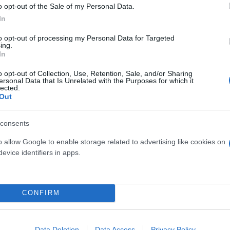
o opt-out of the Sale of my Personal Data.
In
ή αιτήματος
to opt-out of processing my Personal Data for Targeted
ing.
In
ς-Κύπρου
o opt-out of Collection, Use, Retention, Sale, and/or Sharing
Επ θα ανοίξει τον δρόμο για
ersonal Data that Is Unrelated with the Purposes for which it
lected.
Out
consents
o allow Google to enable storage related to advertising like cookies on
evice identifiers in apps.
Συντακτική
Ομάδα
Flash.gr
 Νέα Πέραμο: Ξήλωσαν
CONFIRM
Data Deletion
Data Access
Privacy Policy