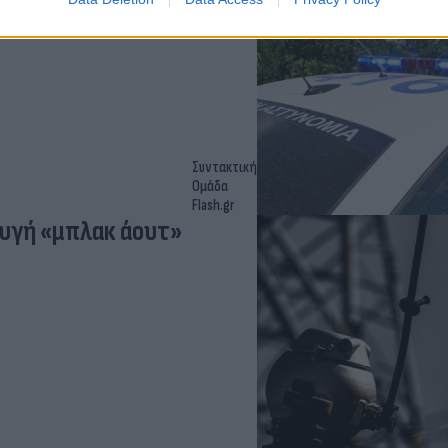
ν οποίων σχηματίστηκαν
ς ενέργειας και παραβάσεις
Συντακτική
Ομάδα
Flash.gr
φυγή «μπλακ άουτ»