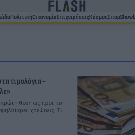
λάδα
Πολιτική
Οικονομία
Επιχειρήσεις
Κόσμος
Σπορ
Showb
τα τιμολόγια -
πλε»
 πρώτη θέση ως προς το
ψηλότερες χρεώσεις. Τι