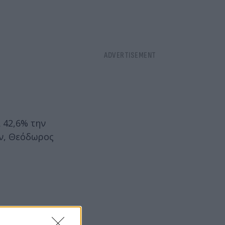
 42,6% την
ν, Θεόδωρος