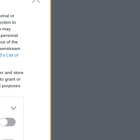
sonal or
ection to
ou may
 personal
out of the
 downstream
B’s List of
er and store
to grant or
ed purposes