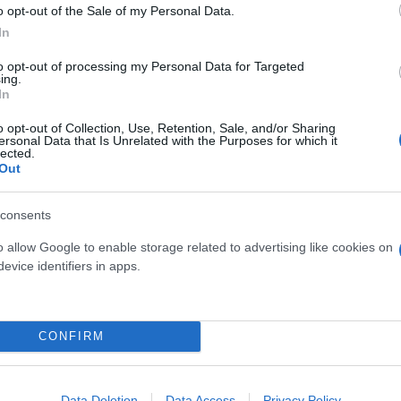
o opt-out of the Sale of my Personal Data.
In
to opt-out of processing my Personal Data for Targeted
ing.
In
o opt-out of Collection, Use, Retention, Sale, and/or Sharing
ersonal Data that Is Unrelated with the Purposes for which it
lected.
Out
consents
o allow Google to enable storage related to advertising like cookies on
evice identifiers in apps.
CONFIRM
Data Deletion
Data Access
Privacy Policy