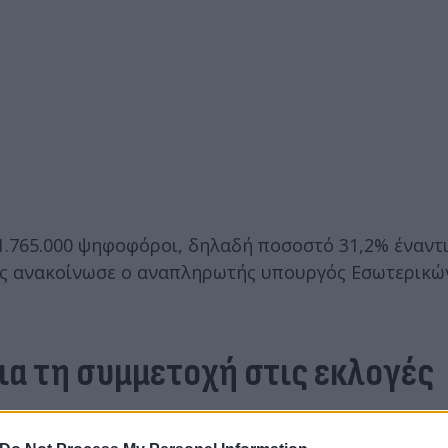
 1.765.000 ψηφοφόροι, δηλαδή ποσοστό 31,2% έναντι
ως ανακοίνωσε ο αναπληρωτής υπουργός Εσωτερικώ
ια τη συμμετοχή στις εκλογές
σοστό συμμετοχής έχει φτάσει στο 30,1%.