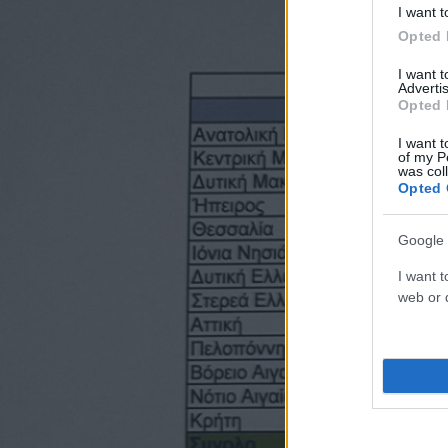
I want t
Opted 
I want 
Advertis
Opted 
I want t
of my P
was col
Opted 
Google 
I want t
web or d