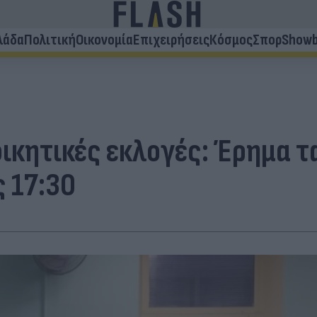
λάδα
Πολιτική
Οικονομία
Επιχειρήσεις
Κόσμος
Σπορ
Showb
ικητικές εκλογές: Έρημα τα
 17:30