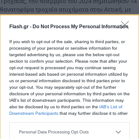
Τροχαίας, τον Νοέμβριο του 2024 σημειώθηκαν 14
θανατηφόρα τροχαία ατυχήματα στην Αττική, με
ισάριθμους νεκρούς, ενώ καταγράφηκαν συνολικά
583 παθόντες σε 501 ατυχήματα.
Flash.gr -
Do Not Process My Personal Information
Επιπλέον, τον ίδιο μήνα, βεβαιώθηκαν 1.894
If you wish to opt-out of the sale, sharing to third parties, or
παραβάσεις για υπέρβαση του ορίου ταχύτητας,
processing of your personal or sensitive information for
υπογραμμίζοντας την έκταση του προβλήματος.
targeted advertising by us, please use the below opt-out
section to confirm your selection. Please note that after your
opt-out request is processed you may continue seeing
interest-based ads based on personal information utilized by
us or personal information disclosed to third parties prior to
your opt-out. You may separately opt-out of the further
disclosure of your personal information by third parties on the
IAB’s list of downstream participants. This information may
also be disclosed by us to third parties on the
IAB’s List of
Downstream Participants
that may further disclose it to other
third parties.
Please note that this website/app uses one or more Google
Personal Data Processing Opt Outs
services and may gather and store information including but