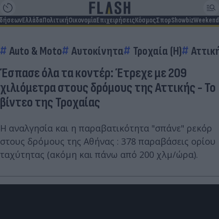
ιδήσεων
Ελλάδα
Πολιτική
Οικονομία
Επιχειρήσεις
Κόσμος
Σπορ
Showbiz
Weekend
Auto & Moto
Αυτοκίνητα
Τροχαία (Η)
Αττικ
Έσπασε όλα τα κοντέρ: Έτρεχε με 209
χιλιόμετρα στους δρόμους της Αττικής - Το
βίντεο της Τροχαίας
Η αναλγησία και η παραβατικότητα "σπάνε" ρεκόρ
στους δρόμους της Αθήνας : 378 παραβάσεις ορίου
ταχύτητας (ακόμη και πάνω από 200 χλμ/ώρα).