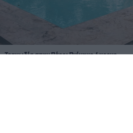
Τραγωδία στην Πάρο: Πνίγηκε 4χρονο
παιδί σε πισίνα – Προσήχθησαν γονείς
και ιδιοκτήτης
08.08.2026
ΚΏΣΤΑΣ ΠΑΠΑΔΌΠΟΥΛΟΣ
Αναβαθμίζεται το αεροδρόμιο Πάρου με έργα 45,44
εκατ. ευρώ – Νέα εποχή για τις Κυκλάδες
Τραγική η εικόνα από τις τεράστιες καμένες
εκτάσεις στην Πάρο