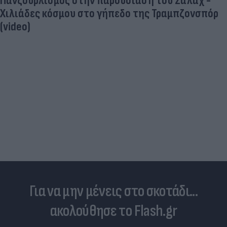
Δέκα εκατομμύρια followers δεν κάνουν λάθος- Η
Ντιλέτα Λεότα με μαγιό έγινε ξανά viral (photos)
Για να μην μένεις στο σκοτάδι...
ακολούθησε το Flash.gr