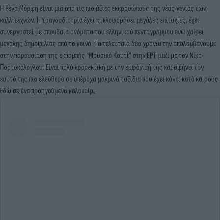
Η Ρένα Μόρφη είναι μια από τις πιο άξιες εκπροσώπους της νέας γενιάς των
καλλιτεχνών. Η τραγουδίστρια έχει κυκλοφορήσει μεγάλες επιτυχίες, έχει
συνεργαστεί με σπουδαία ονόματα του ελληνικού πενταγράμμου ενώ χαίρει
μεγάλης δημοφιλίας από το κοινό. Τα τελευταία δύο χρόνια την απολαμβάνουμε
στην παρουσίαση της εκπομπής “Μουσικό Κουτί” στην ΕΡΤ μαζί με τον Νίκο
Πορτοκάλογλου. Είναι πολύ προσεκτική με την εμφάνισή της και αφήνει τον
εαυτό της πιο ελεύθερο σε υπέροχα μακρινά ταξίδια που έχει κάνει κατά καιρούς
Εδώ σε ένα προηγούμενο καλοκαίρι