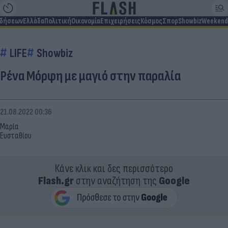
ιδήσεων
Ελλάδα
Πολιτική
Οικονομία
Επιχειρήσεις
Κόσμος
Σπορ
Showbiz
Weekend
LIFE
Showbiz
Ρένα Μόρφη με μαγιό στην παραλία
21.08.2022 00:36
Μαρία
Ευσταθίου
Κάνε κλικ και δες περισσότερο
Flash.gr
στην αναζήτηση της
Google