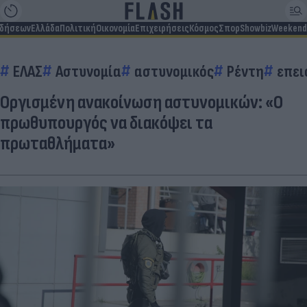
ιδήσεων
Ελλάδα
Πολιτική
Οικονομία
Επιχειρήσεις
Κόσμος
Σπορ
Showbiz
Weekend
ΕΛΑΣ
Αστυνομία
αστυνομικός
Ρέντη
επει
Οργισμένη ανακοίνωση αστυνομικών: «Ο
πρωθυπουργός να διακόψει τα
πρωταθλήματα»