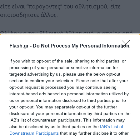
είτε είναι “παράγοντες” του αθλητισμού, είτε
οποιοσδήποτε άλλος.
Θλίψη για τον Ελληνικό Αθλητισμό, ο οποίος από
προϊόν πολιτισμού έχει καταντήσει καταφύγιο
Flash.gr -
Do Not Process My Personal Information
κάθε λογής εγκληματικών υποκειμένων που με
πρόσχημα αυτόν εκδηλώνουν τα πιο απάνθρωπα
If you wish to opt-out of the sale, sharing to third parties, or
και κακοποιά τους ένστικτα.
processing of your personal or sensitive information for
targeted advertising by us, please use the below opt-out
section to confirm your selection. Please note that after your
opt-out request is processed you may continue seeing
interest-based ads based on personal information utilized by
us or personal information disclosed to third parties prior to
your opt-out. You may separately opt-out of the further
disclosure of your personal information by third parties on the
IAB’s list of downstream participants. This information may
also be disclosed by us to third parties on the
IAB’s List of
Downstream Participants
that may further disclose it to other
third parties.