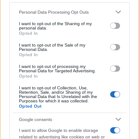
Please note that this website/app uses one or more Google
Personal Data Processing Opt Outs
services and may gather and store information including but
not limited to your visit or usage behaviour. You may click to
I want to opt-out of the Sharing of my
personal data.
grant or deny consent to Google and its third-party tags to
Opted In
use your data for below specified purposes in below Google
consent section.
I want to opt-out of the Sale of my
Personal Data.
Opted In
I want to opt-out of processing my
Personal Data for Targeted Advertising.
Opted In
I want to opt-out of Collection, Use,
Retention, Sale, and/or Sharing of my
Personal Data that Is Unrelated with the
Purposes for which it was collected.
Opted Out
Google consents
I want to allow Google to enable storage
related to advertising like cookies on web or