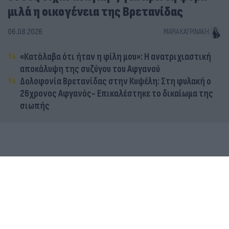
μιλά η οικογένεια της Βρετανίδας
06.08.2026
ΜΑΡΊΑ ΚΑΤΡΙΝΆΚΗ
«Κατάλαβα ότι ήταν η φίλη μου»: Η ανατριχιαστική
αποκάλυψη της συζύγου του Αφγανού
Δολοφονία Βρετανίδας στην Κυψέλη: Στη φυλακή ο
26χρονος Αφγανός- Επικαλέστηκε το δικαίωμα της
σιωπής