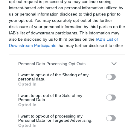
opt-out request is processed you may continue seeing
μέση για να παρέμβει. Ο 26χρονος φέρεται να
interest-based ads based on personal information utilized by
τράβηξε μαχαίρι και να τραυμάτισε ελαφρά στο
us or personal information disclosed to third parties prior to
your opt-out. You may separately opt-out of the further
χέρι τον αστυνομικό, ο οποίος πυροβόλησε και
disclosure of your personal information by third parties on the
τραυμάτισε τον 26χρονο.
IAB’s list of downstream participants. This information may
also be disclosed by us to third parties on the
IAB’s List of
Downstream Participants
that may further disclose it to other
Συνελήφθησαν συνολικά πέντε άτομα, μεταξύ των
third parties.
οποίων ο 26χρονος τραυματίας και ο τραυματίας
Please note that this website/app uses one or more Google
αστυνομικός. Tρεις, επιπλέον, συλληφθέντες είναι
Personal Data Processing Opt Outs
services and may gather and store information including but
από την παρέα του 26χρονου, οι οποίοι φέρεται να
not limited to your visit or usage behaviour. You may click to
I want to opt-out of the Sharing of my
είναι συγγενείς του.
personal data.
grant or deny consent to Google and its third-party tags to
Opted In
use your data for below specified purposes in below Google
consent section.
I want to opt-out of the Sale of my
Personal Data.
Opted In
I want to opt-out of processing my
Personal Data for Targeted Advertising.
Opted In