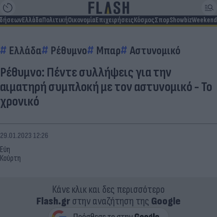
ιδήσεων
Ελλάδα
Πολιτική
Οικονομία
Επιχειρήσεις
Κόσμος
Σπορ
Showbiz
Weekend
Ελλάδα
Ρέθυμνο
Μπαρ
Αστυνομικό
Ρέθυμνο: Πέντε συλλήψεις για την
αιματηρή συμπλοκή με τον αστυνομικό - Το
χρονικό
29.01.2023 12:26
Εύη
Κούρτη
Κάνε κλικ και δες περισσότερο
Flash.gr
στην αναζήτηση της
Google