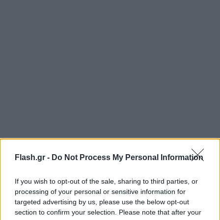
Flash.gr -
Do Not Process My Personal Information
Οι πληροφορίες αναφέρουν πως όλα συνέβησαν
έξω από το μπαρ, όταν ο τραυματίας και η παρέα
If you wish to opt-out of the sale, sharing to third parties, or
του βγαίνοντας από το μαγαζί, στο οποίο νωρίτερα
processing of your personal or sensitive information for
διασκέδαζαν, συνεπλάκησαν με άλλα άτομα. Ο
targeted advertising by us, please use the below opt-out
section to confirm your selection. Please note that after your
αστυνομικός, βγαίνοντας από το μπαρ, μπήκε στη