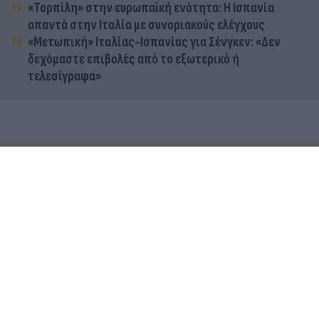
«Τορπίλη» στην ευρωπαϊκή ενότητα: Η Ισπανία
απαντά στην Ιταλία με συνοριακούς ελέγχους
«Μετωπική» Ιταλίας-Ισπανίας για Σένγκεν: «Δεν
δεχόμαστε επιβολές από το εξωτερικό ή
τελεσίγραφα»