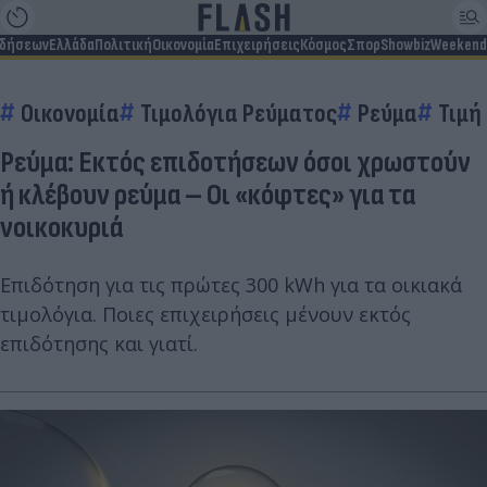
ιδήσεων
Ελλάδα
Πολιτική
Οικονομία
Επιχειρήσεις
Κόσμος
Σπορ
Showbiz
Weekend
Οικονομία
Τιμολόγια Ρεύματος
Ρεύμα
Τιμή
Ρεύμα: Εκτός επιδοτήσεων όσοι χρωστούν
ή κλέβουν ρεύμα – Οι «κόφτες» για τα
νοικοκυριά
Επιδότηση για τις πρώτες 300 kWh για τα οικιακά
τιμολόγια. Ποιες επιχειρήσεις μένουν εκτός
επιδότησης και γιατί.