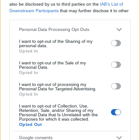
also be disclosed by us to third parties on the
IAB’s List of
Εκτός επιδοτήσεων θα μείνουν και όσοι κλέβουν
Downstream Participants
that may further disclose it to other
ρεύμα. Είναι χαρακτηριστικό ότι οι παράνομες
third parties.
συνδέσεις εμφανίζουν ραγδαία αύξηση την
Please note that this website/app uses one or more Google
Personal Data Processing Opt Outs
τελευταία τετραετία καθώς οι ετήσιες απώλειες
services and may gather and store information including but
not limited to your visit or usage behaviour. You may click to
I want to opt-out of the Sharing of my
από το κλεμμένο ρεύμα από 201 εκατ. ευρώ το 2021
personal data.
grant or deny consent to Google and its third-party tags to
έχουν ξεπεράσει τα 400 εκατ. ευρώ. Η ποσότητα
Opted In
use your data for below specified purposes in below Google
ηλεκτρικής ενέργειας που υπολογίζεται ότι
consent section.
I want to opt-out of the Sale of my
κλάπηκε το 2022 ανήλθε στα 11 εκατομμύρια
Personal Data.
Opted In
κιλοβατώρες, έναντι πάνω από 50 εκατομμύρια το
2017 και 79 εκατομμύρια το 2018.
I want to opt-out of processing my
Personal Data for Targeted Advertising.
Opted In
Μάστιγα οι ρευματοκλοπές
I want to opt-out of Collection, Use,
Retention, Sale, and/or Sharing of my
Personal Data that Is Unrelated with the
Την παραβατικότητα και τα κέρδη της συντηρούν
Purposes for which it was collected.
Opted Out
ηλεκτρολόγοι και κυκλώματα με εξειδίκευση στις
παράνομες συνδέσεις και τους «πειραγμένους»
Google consents