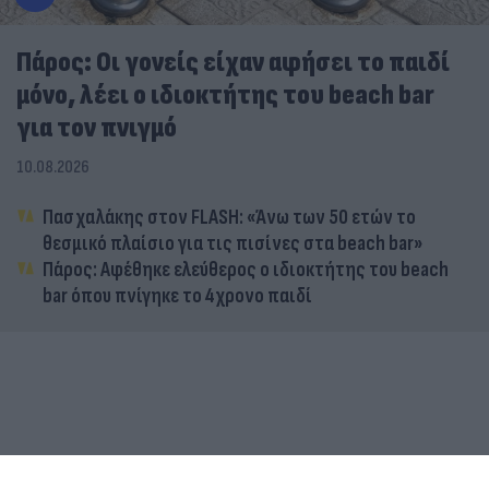
Πάρος: Οι γονείς είχαν αφήσει το παιδί
μόνο, λέει ο ιδιοκτήτης του beach bar
για τον πνιγμό
10.08.2026
Πασχαλάκης στον FLASH: «Άνω των 50 ετών το
θεσμικό πλαίσιο για τις πισίνες στα beach bar»
Πάρος: Αφέθηκε ελεύθερος ο ιδιοκτήτης του beach
bar όπου πνίγηκε το 4χρονο παιδί